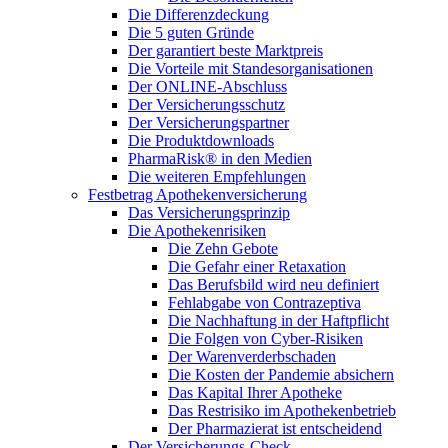
Die Differenzdeckung
Die 5 guten Gründe
Der garantiert beste Marktpreis
Die Vorteile mit Standesorganisationen
Der ONLINE-Abschluss
Der Versicherungsschutz
Der Versicherungspartner
Die Produktdownloads
PharmaRisk® in den Medien
Die weiteren Empfehlungen
Festbetrag Apothekenversicherung
Das Versicherungsprinzip
Die Apothekenrisiken
Die Zehn Gebote
Die Gefahr einer Retaxation
Das Berufsbild wird neu definiert
Fehlabgabe von Contrazeptiva
Die Nachhaftung in der Haftpflicht
Die Folgen von Cyber-Risiken
Der Warenverderbschaden
Die Kosten der Pandemie absichern
Das Kapital Ihrer Apotheke
Das Restrisiko im Apothekenbetrieb
Der Pharmazierat ist entscheidend
Der Versicherungs-Check