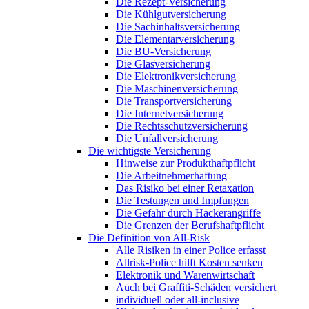
Die Rezept-Versicherung
Die Kühlgutversicherung
Die Sachinhaltsversicherung
Die Elementarversicherung
Die BU-Versicherung
Die Glasversicherung
Die Elektronikversicherung
Die Maschinenversicherung
Die Transportversicherung
Die Internetversicherung
Die Rechtsschutzversicherung
Die Unfallversicherung
Die wichtigste Versicherung
Hinweise zur Produkthaftpflicht
Die Arbeitnehmerhaftung
Das Risiko bei einer Retaxation
Die Testungen und Impfungen
Die Gefahr durch Hackerangriffe
Die Grenzen der Berufshaftpflicht
Die Definition von All-Risk
Alle Risiken in einer Police erfasst
Allrisk-Police hilft Kosten senken
Elektronik und Warenwirtschaft
Auch bei Graffiti-Schäden versichert
individuell oder all-inclusive