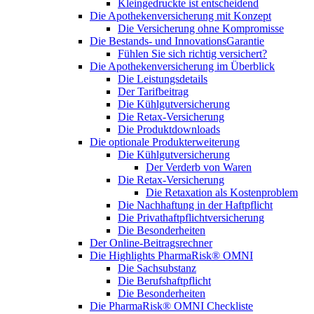
Kleingedruckte ist entscheidend
Die Apothekenversicherung mit Konzept
Die Versicherung ohne Kompromisse
Die Bestands- und InnovationsGarantie
Fühlen Sie sich richtig versichert?
Die Apothekenversicherung im Überblick
Die Leistungsdetails
Der Tarifbeitrag
Die Kühlgutversicherung
Die Retax-Versicherung
Die Produktdownloads
Die optionale Produkterweiterung
Die Kühlgutversicherung
Der Verderb von Waren
Die Retax-Versicherung
Die Retaxation als Kostenproblem
Die Nachhaftung in der Haftpflicht
Die Privathaftpflichtversicherung
Die Besonderheiten
Der Online-Beitragsrechner
Die Highlights PharmaRisk® OMNI
Die Sachsubstanz
Die Berufshaftpflicht
Die Besonderheiten
Die PharmaRisk® OMNI Checkliste