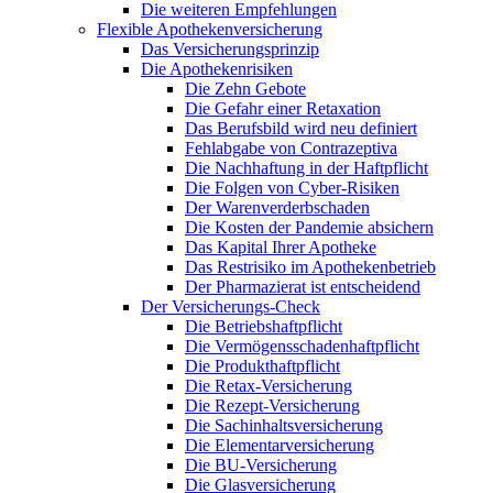
Die weiteren Empfehlungen
Flexible Apothekenversicherung
Das Versicherungsprinzip
Die Apothekenrisiken
Die Zehn Gebote
Die Gefahr einer Retaxation
Das Berufsbild wird neu definiert
Fehlabgabe von Contrazeptiva
Die Nachhaftung in der Haftpflicht
Die Folgen von Cyber-Risiken
Der Warenverderbschaden
Die Kosten der Pandemie absichern
Das Kapital Ihrer Apotheke
Das Restrisiko im Apothekenbetrieb
Der Pharmazierat ist entscheidend
Der Versicherungs-Check
Die Betriebshaftpflicht
Die Vermögensschadenhaftpflicht
Die Produkthaftpflicht
Die Retax-Versicherung
Die Rezept-Versicherung
Die Sachinhaltsversicherung
Die Elementarversicherung
Die BU-Versicherung
Die Glasversicherung