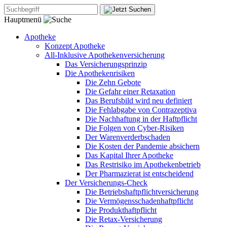
Hauptmenü
Apotheke
Konzept Apotheke
All-Inklusive Apothekenversicherung
Das Versicherungsprinzip
Die Apothekenrisiken
Die Zehn Gebote
Die Gefahr einer Retaxation
Das Berufsbild wird neu definiert
Die Fehlabgabe von Contrazeptiva
Die Nachhaftung in der Haftpflicht
Die Folgen von Cyber-Risiken
Der Warenverderbschaden
Die Kosten der Pandemie absichern
Das Kapital Ihrer Apotheke
Das Restrisiko im Apothekenbetrieb
Der Pharmazierat ist entscheidend
Der Versicherungs-Check
Die Betriebshaftpflichtversicherung
Die Vermögensschadenhaftpflicht
Die Produkthaftpflicht
Die Retax-Versicherung