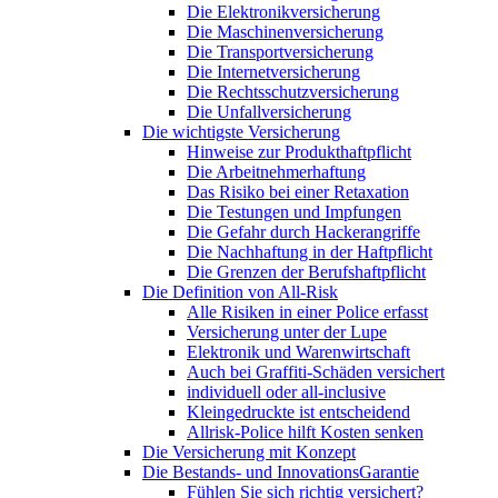
Die Elektronikversicherung
Die Maschinenversicherung
Die Transportversicherung
Die Internetversicherung
Die Rechtsschutzversicherung
Die Unfallversicherung
Die wichtigste Versicherung
Hinweise zur Produkthaftpflicht
Die Arbeitnehmerhaftung
Das Risiko bei einer Retaxation
Die Testungen und Impfungen
Die Gefahr durch Hackerangriffe
Die Nachhaftung in der Haftpflicht
Die Grenzen der Berufshaftpflicht
Die Definition von All-Risk
Alle Risiken in einer Police erfasst
Versicherung unter der Lupe
Elektronik und Warenwirtschaft
Auch bei Graffiti-Schäden versichert
individuell oder all-inclusive
Kleingedruckte ist entscheidend
Allrisk-Police hilft Kosten senken
Die Versicherung mit Konzept
Die Bestands- und InnovationsGarantie
Fühlen Sie sich richtig versichert?