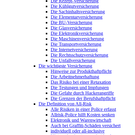
Die Rezept-Versicherung
Die Kühlgutversicherung
Die Sachinhaltsversicherung
Die Elementarversicherung
Die BU-Versicherung
Die Glasversicherung
Die Elektronikversicherung
Die Maschinenversicherung
Die Transportversicherung
Die Internetversicherung
Die Rechtsschutzversicherung
Die Unfallversicherung
Die wichtigste Versicherung
Hinweise zur Produkthaftpflicht
Die Arbeitnehmerhaftung
Das Risiko bei einer Retaxation
Die Testungen und Impfungen
Die Gefahr durch Hackerangriffe
Die Grenzen der Berufshaftpflicht
Die Definition von All-Risk
Alle Risiken in einer Police erfasst
Allrisk-Police hilft Kosten senken
Elektronik und Warenwirtschaft
Auch bei Graffiti-Schäden versichert
individuell oder all-inclusive