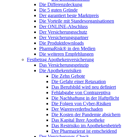
Die Differenzdeckung
Die 5 guten Gründe
Der garantiert beste Marktpreis
Die Vorteile mit Standesorganisationen
Der ONLINE-Abschluss
Der Versicherungsschutz
Der Versicherungspartner
Die Produktdownloads
PharmaRisk® in den Medien
Die weiteren Empfehlungen
Festbetrag Apothekenversicherung
Das Versicherungsprinzip
Die Apothekenrisiken
Die Zehn Gebote
Die Gefahr einer Retaxation
Das Berufsbild wird neu definiert
Fehlabgabe von Contrazeptiva
Die Nachhaftung in der Haftpflicht
Die Folgen von Cyber-Risiken
Der Warenverderbschaden
Die Kosten der Pandemie absichern
Das Kapital Ihrer Apotheke
Das Restrisiko im Apothekenbetrieb
Der Pharmazierat ist entscheidend
Der Versicherungs-Check