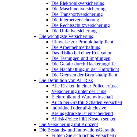
Die Elektronikversicherung
Die Maschinenversicherung
Die Transportversicherung
Die Internetversicherung
Die Rechtsschutzversicherung
Die Unfallversicherung
Die wichtigste Versicherung
Hinweise zur Produkthaftpflicht
Die Arbeitnehmerhaftung
Das Risiko bei einer Retaxation
Die Testungen und Impfungen
Die Gefahr durch Hackerangriffe
Die Nachhaftung in der Haftpflicht
Die Grenzen der Berufshaftpflicht
Die Definition von All-Risk
Alle Risiken in einer Police erfasst
Versicherung unter der Lupe
Elektronik und Warenwirtschaft
Auch bei Graffiti-Schäden versichert
individuell oder all-inclusive
Kleingedruckte ist entscheidend
Allrisk-Police hilft Kosten senken
Die Versicherung mit Konzept
Die Bestands- und InnovationsGarantie
Fühlen Sie sich richtig versichert?