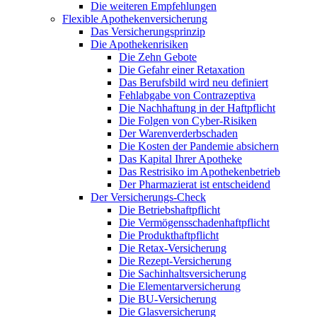
Die weiteren Empfehlungen
Flexible Apothekenversicherung
Das Versicherungsprinzip
Die Apothekenrisiken
Die Zehn Gebote
Die Gefahr einer Retaxation
Das Berufsbild wird neu definiert
Fehlabgabe von Contrazeptiva
Die Nachhaftung in der Haftpflicht
Die Folgen von Cyber-Risiken
Der Warenverderbschaden
Die Kosten der Pandemie absichern
Das Kapital Ihrer Apotheke
Das Restrisiko im Apothekenbetrieb
Der Pharmazierat ist entscheidend
Der Versicherungs-Check
Die Betriebshaftpflicht
Die Vermögensschadenhaftpflicht
Die Produkthaftpflicht
Die Retax-Versicherung
Die Rezept-Versicherung
Die Sachinhaltsversicherung
Die Elementarversicherung
Die BU-Versicherung
Die Glasversicherung