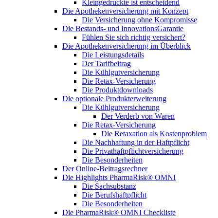
Kleingedruckte ist entscheidend
Die Apothekenversicherung mit Konzept
Die Versicherung ohne Kompromisse
Die Bestands- und InnovationsGarantie
Fühlen Sie sich richtig versichert?
Die Apothekenversicherung im Überblick
Die Leistungsdetails
Der Tarifbeitrag
Die Kühlgutversicherung
Die Retax-Versicherung
Die Produktdownloads
Die optionale Produkterweiterung
Die Kühlgutversicherung
Der Verderb von Waren
Die Retax-Versicherung
Die Retaxation als Kostenproblem
Die Nachhaftung in der Haftpflicht
Die Privathaftpflichtversicherung
Die Besonderheiten
Der Online-Beitragsrechner
Die Highlights PharmaRisk® OMNI
Die Sachsubstanz
Die Berufshaftpflicht
Die Besonderheiten
Die PharmaRisk® OMNI Checkliste