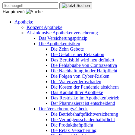
Hauptmenü
Apotheke
Konzept Apotheke
All-Inklusive Apothekenversicherung
Das Versicherungsprinzip
Die Apothekenrisiken
Die Zehn Gebote
Die Gefahr einer Retaxation
Das Berufsbild wird neu definiert
Die Fehlabgabe von Contrazeptiva
Die Nachhaftung in der Haftpflicht
Die Folgen von Cyber-Risiken
Der Warenverderbschaden
Die Kosten der Pandemie absichern
Das Kapital Ihrer Apotheke
Das Restrisiko im Apothekenbetrieb
Der Pharmazierat ist entscheidend
Der Versicherungs-Check
Die Betriebshaftpflichtversicherung
Die Vermögensschadenhaftpflicht
Die Produkthaftpflicht
Die Retax-Versicherung