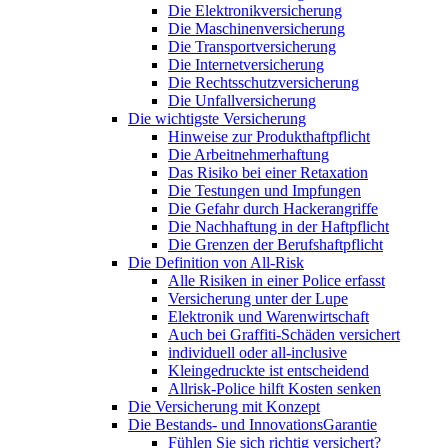
Die Elektronikversicherung
Die Maschinenversicherung
Die Transportversicherung
Die Internetversicherung
Die Rechtsschutzversicherung
Die Unfallversicherung
Die wichtigste Versicherung
Hinweise zur Produkthaftpflicht
Die Arbeitnehmerhaftung
Das Risiko bei einer Retaxation
Die Testungen und Impfungen
Die Gefahr durch Hackerangriffe
Die Nachhaftung in der Haftpflicht
Die Grenzen der Berufshaftpflicht
Die Definition von All-Risk
Alle Risiken in einer Police erfasst
Versicherung unter der Lupe
Elektronik und Warenwirtschaft
Auch bei Graffiti-Schäden versichert
individuell oder all-inclusive
Kleingedruckte ist entscheidend
Allrisk-Police hilft Kosten senken
Die Versicherung mit Konzept
Die Bestands- und InnovationsGarantie
Fühlen Sie sich richtig versichert?