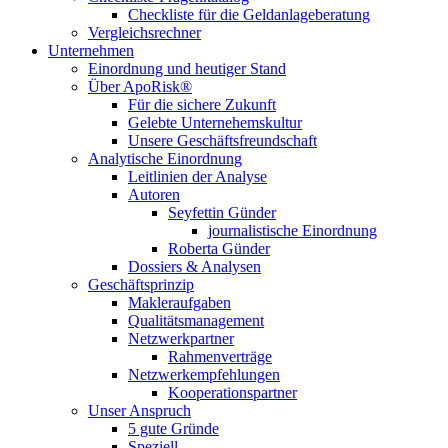
Checkliste für die Geldanlageberatung
Vergleichsrechner
Unternehmen
Einordnung und heutiger Stand
Über ApoRisk®
Für die sichere Zukunft
Gelebte Unternehemskultur
Unsere Geschäftsfreundschaft
Analytische Einordnung
Leitlinien der Analyse
Autoren
Seyfettin Günder
journalistische Einordnung
Roberta Günder
Dossiers & Analysen
Geschäftsprinzip
Makleraufgaben
Qualitätsmanagement
Netzwerkpartner
Rahmenverträge
Netzwerkempfehlungen
Kooperationspartner
Unser Anspruch
5 gute Gründe
Speziell