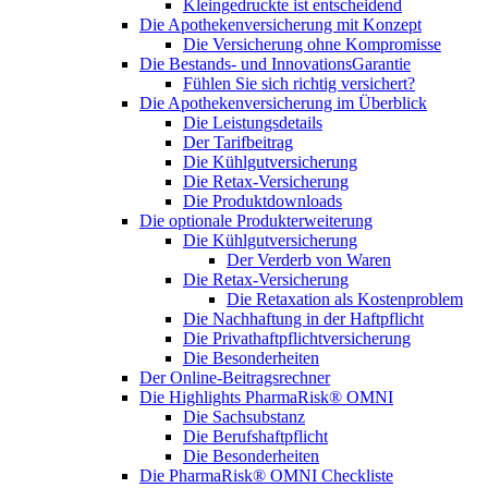
Kleingedruckte ist entscheidend
Die Apothekenversicherung mit Konzept
Die Versicherung ohne Kompromisse
Die Bestands- und InnovationsGarantie
Fühlen Sie sich richtig versichert?
Die Apothekenversicherung im Überblick
Die Leistungsdetails
Der Tarifbeitrag
Die Kühlgutversicherung
Die Retax-Versicherung
Die Produktdownloads
Die optionale Produkterweiterung
Die Kühlgutversicherung
Der Verderb von Waren
Die Retax-Versicherung
Die Retaxation als Kostenproblem
Die Nachhaftung in der Haftpflicht
Die Privathaftpflichtversicherung
Die Besonderheiten
Der Online-Beitragsrechner
Die Highlights PharmaRisk® OMNI
Die Sachsubstanz
Die Berufshaftpflicht
Die Besonderheiten
Die PharmaRisk® OMNI Checkliste