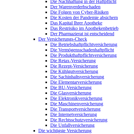
Die Nachhaftung in der Haftpflicht
Der Warenverderbschaden
Die Folgen von Cyber-Risiken
Die Kosten der Pandemie absichern
Das Kapital Ihrer Apotheke
Das Restrisiko im Apothekenbetrieb
Der Pharmazierat ist entscheidend
Der Versicherungs-Check
Die Betriebshaftpflichtversicherung
Die Vermögensschadenhaftpflicht
Die Produkthaftpflichtversicherung
Die Retax-Versicherung
Die Rezept-Versicherung
Die Kühlgutversicherung
Die Sachinhaltsversicherung
Die Elementarversicherung
Die BU-Versicherung
Die Glasversicherung
Die Elektronikversicherung
Die Maschinenversicherung
Die Transportversicherung
Die Internetversicherung
Die Rechtsschutzversicherung
Die Unfallversicherung
Die wichtigste Versicherung