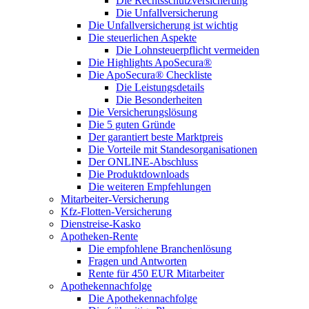
Die Rechtsschutzversicherung
Die Unfallversicherung
Die Unfallversicherung ist wichtig
Die steuerlichen Aspekte
Die Lohnsteuerpflicht vermeiden
Die Highlights ApoSecura®
Die ApoSecura® Checkliste
Die Leistungsdetails
Die Besonderheiten
Die Versicherungslösung
Die 5 guten Gründe
Der garantiert beste Marktpreis
Die Vorteile mit Standesorganisationen
Der ONLINE-Abschluss
Die Produktdownloads
Die weiteren Empfehlungen
Mitarbeiter-Versicherung
Kfz-Flotten-Versicherung
Dienstreise-Kasko
Apotheken-Rente
Die empfohlene Branchenlösung
Fragen und Antworten
Rente für 450 EUR Mitarbeiter
Apothekennachfolge
Die Apothekennachfolge