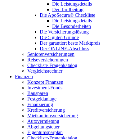
Die Leistungsdetails
Der Tarifbeitrag
Die ApoSecura® Checkliste
Die Leistungsdetails
Die Besonderheiten
Die Versicherungslösung
Die 5 guten Gründe
Der garantiert beste Marktpreis
Der ONLINE-Abschluss
Seniorenversicherungen
Reiseversicherungen
Checkliste-Fragenkatalog
Vergleichsrechner
Finanzen
Konzept Finanzen
Investment-Fonds
Bausparen
Festgeldanlage
Finanzierung
Kreditversicherung
Mietkautionsversicherung
Autovermietung
Abgeltungsteuer
Eigentumsparplan
Checkliste-Fragenkatalog