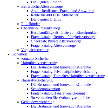
Die 5 guten Gründe
Betriebliche Altersvorsorge
ApothekenRente - Fragen und Antworten
Rente für 400 EUR Mitarbeiter
Die 5 guten Gründe
Enkelkinder
Checkliste-Fragenkatalog
Berufsunfähigkeit - Liste von Einzelpunkten
Fragenkatalog Berufsunfähigkeitsvorsorge
Checkliste Private Altersvorsorge
Fragenkatalog Altersvorsorge
Vergleichsrechner
Sicherheit
Konzept Sicherheit
Haftpflichtversicherung
Die Bestands- und InnovationsGarantie
Fragenkatalog Privathaftpflichtversicherung
Fragenkatalog Tierhalter-Haftpflichtversicherung
Hausratversicherung
Die Bestands- und InnovationsGarantie
Schadenprävention
Fragenkatalog Hausratversicherung
So vermeiden Sie Wohnungseinbrüche
Gebäudeversicherung
Die Bestands- und InnovationsGarantie