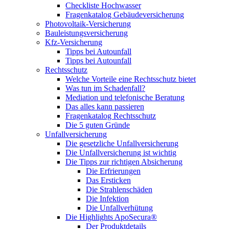
Checkliste Hochwasser
Fragenkatalog Gebäudeversicherung
Photovoltaik-Versicherung
Bauleistungsversicherung
Kfz-Versicherung
Tipps bei Autounfall
Tipps bei Autounfall
Rechtsschutz
Welche Vorteile eine Rechtsschutz bietet
Was tun im Schadenfall?
Mediation und telefonische Beratung
Das alles kann passieren
Fragenkatalog Rechtsschutz
Die 5 guten Gründe
Unfallversicherung
Die gesetzliche Unfallversicherung
Die Unfallversicherung ist wichtig
Die Tipps zur richtigen Absicherung
Die Erfrierungen
Das Ersticken
Die Strahlenschäden
Die Infektion
Die Unfallverhütung
Die Highlights ApoSecura®
Der Produktdetails