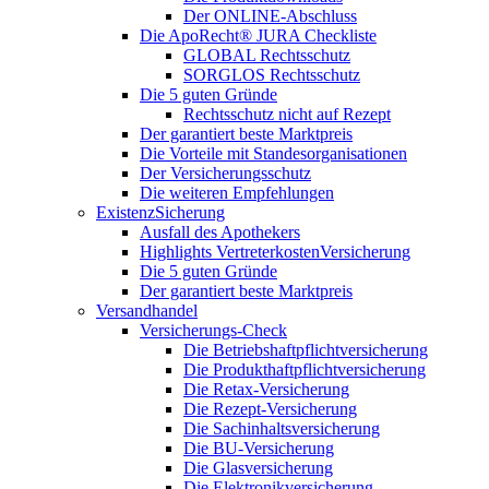
Der ONLINE-Abschluss
Die ApoRecht® JURA Checkliste
GLOBAL Rechtsschutz
SORGLOS Rechtsschutz
Die 5 guten Gründe
Rechtsschutz nicht auf Rezept
Der garantiert beste Marktpreis
Die Vorteile mit Standesorganisationen
Der Versicherungsschutz
Die weiteren Empfehlungen
ExistenzSicherung
Ausfall des Apothekers
Highlights VertreterkostenVersicherung
Die 5 guten Gründe
Der garantiert beste Marktpreis
Versandhandel
Versicherungs-Check
Die Betriebshaftpflichtversicherung
Die Produkthaftpflichtversicherung
Die Retax-Versicherung
Die Rezept-Versicherung
Die Sachinhaltsversicherung
Die BU-Versicherung
Die Glasversicherung
Die Elektronikversicherung