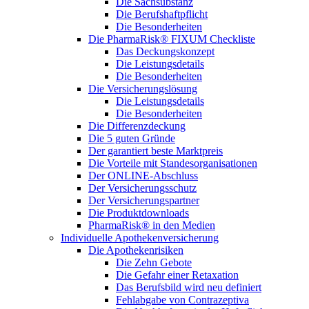
Die Sachsubstanz
Die Berufshaftpflicht
Die Besonderheiten
Die PharmaRisk® FIXUM Checkliste
Das Deckungskonzept
Die Leistungsdetails
Die Besonderheiten
Die Versicherungslösung
Die Leistungsdetails
Die Besonderheiten
Die Differenzdeckung
Die 5 guten Gründe
Der garantiert beste Marktpreis
Die Vorteile mit Standesorganisationen
Der ONLINE-Abschluss
Der Versicherungsschutz
Der Versicherungspartner
Die Produktdownloads
PharmaRisk® in den Medien
Individuelle Apothekenversicherung
Die Apothekenrisiken
Die Zehn Gebote
Die Gefahr einer Retaxation
Das Berufsbild wird neu definiert
Fehlabgabe von Contrazeptiva