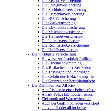
Die Rezept-Versicherung
Die Kühlgutversicherung
Die Sachinhaltsversicherung
Die Elementarversicherung
Die BU-Versicherung
Die Glasversicherung
Die Elektronikversicherung
Die Maschinenversicherung
Die Transportversicherung
Die Internetversicherung
Die Rechtsschutzversicherung
Die Unfallversicherung
Die wichtigste Versicherung
Hinweise zur Produkthaftpflicht
Die Arbeitnehmerhaftung
Das Risiko bei einer Retaxation
Die Testungen und Impfungen
Die Gefahr durch Hackerangriffe
Die Grenzen der Berufshaftpflicht
Die Definition von All-Risk
Alle Risiken in einer Police erfasst
Allrisk-Police hilft Kosten senken
Elektronik und Warenwirtschaft
Auch bei Graffiti-Schäden versichert
individuell oder all-inclusive