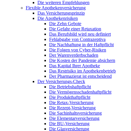
Die weiteren Empfehlungen
Flexible Apothekenversicherung
Das Versicherungsprinzip
Die Apothekenrisiken
Die Zehn Gebote
Die Gefahr einer Retaxation
Das Berufsbild wird neu definiert
Fehlabgabe von Contrazeptiva
Die Nachhaftung in der Haftpflicht
Die Folgen von Cyber-Risiken
Der Warenverderbschaden
Die Kosten der Pandemie absichern
Das Kapital Ihrer Apotheke
Das Restrisiko im Apothekenbetrieb
Der Pharmazierat ist entscheidend
Der Versicherungs-Check
Die Betriebshaftpflicht
Die Vermögensschadenhaftpflicht
Die Produkthaftpflicht
Die Retax-Versicherung
Die Rezept-Versicherung
Die Sachinhaltsversicherung
Die Elementarversicherung
Die BU-Versicherung
Die Glasversicherung