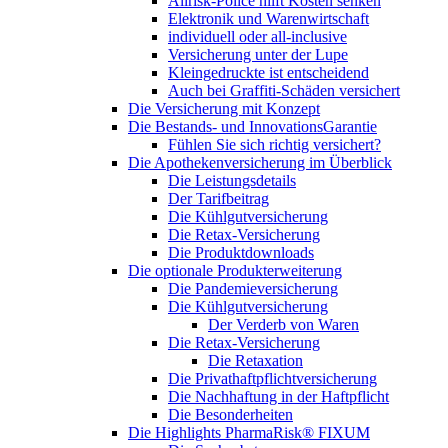
Allrisk-Police hilft Kosten senken
Elektronik und Warenwirtschaft
individuell oder all-inclusive
Versicherung unter der Lupe
Kleingedruckte ist entscheidend
Auch bei Graffiti-Schäden versichert
Die Versicherung mit Konzept
Die Bestands- und InnovationsGarantie
Fühlen Sie sich richtig versichert?
Die Apothekenversicherung im Überblick
Die Leistungsdetails
Der Tarifbeitrag
Die Kühlgutversicherung
Die Retax-Versicherung
Die Produktdownloads
Die optionale Produkterweiterung
Die Pandemieversicherung
Die Kühlgutversicherung
Der Verderb von Waren
Die Retax-Versicherung
Die Retaxation
Die Privathaftpflichtversicherung
Die Nachhaftung in der Haftpflicht
Die Besonderheiten
Die Highlights PharmaRisk® FIXUM