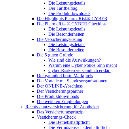
Die Leistungsdetails
Der Tarifbeitrag
Die Produktdownloads
Die Highlights PharmaRisk® CYBER
Die PharmaRisk® CYBER Checkliste
Die Leistungsdetails
Die Besonderheiten
Die Versicherungslösung
Die Leistungsdetails
Die Besonderheiten
Die 5 guten Gründe
Wie sind die Auswirkungen?
Warum eine Cyber-Police Sinn macht
Cyber-Risiken verständlich erklärt
Der garantiert beste Marktpreis
Die Vorteile mit Standesorganisationen
Der ONLINE-Abschluss
Der Versicherungspartner
Die Produktdownloads
Die weiteren Empfehlungen
Rechtsschutzversicherung für Apotheker
Das Versicherungsprinzip
Versicherungs-Check
Die Betriebshaftpflicht
Die Vermögensschadenhaftpflicht