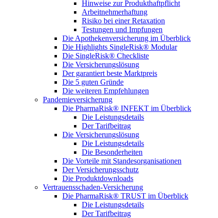
Hinweise zur Produkthaftpflicht
Arbeitnehmerhaftung
Risiko bei einer Retaxation
Testungen und Impfungen
Die Apothekenversicherung im Überblick
Die Highlights SingleRisk® Modular
Die SingleRisk® Checkliste
Die Versicherungslösung
Der garantiert beste Marktpreis
Die 5 guten Gründe
Die weiteren Empfehlungen
Pandemieversicherung
Die PharmaRisk® INFEKT im Überblick
Die Leistungsdetails
Der Tarifbeitrag
Die Versicherungslösung
Die Leistungsdetails
Die Besonderheiten
Die Vorteile mit Standesorganisationen
Der Versicherungsschutz
Die Produktdownloads
Vertrauensschaden-Versicherung
Die PharmaRisk® TRUST im Überblick
Die Leistungsdetails
Der Tarifbeitrag