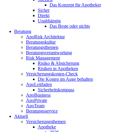
Das Konzept für Apotheker
Sicher
Direkt
Unabhängig
Das Beste oder nichts
Beratung
ApoRisk Architektur
Beratungskultur
Beratungsthemen
Beratungsverantwortung
Risk Management
Risiko & Absicherung
Risiken in Apotheken
Versicherungskosten-Check
Die Kosten im Auge behalten
ApoLeitfaden
Sicherheitskompass
ApoBusiness
ApoPrivate
ApoTeam
Beratungsservice
Aktuell
Versicherungsthemen
Apotheke