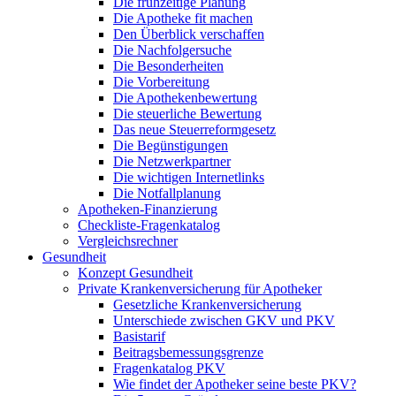
Die frühzeitige Planung
Die Apotheke fit machen
Den Überblick verschaffen
Die Nachfolgersuche
Die Besonderheiten
Die Vorbereitung
Die Apothekenbewertung
Die steuerliche Bewertung
Das neue Steuerreformgesetz
Die Begünstigungen
Die Netzwerkpartner
Die wichtigen Internetlinks
Die Notfallplanung
Apotheken-Finanzierung
Checkliste-Fragenkatalog
Vergleichsrechner
Gesundheit
Konzept Gesundheit
Private Krankenversicherung für Apotheker
Gesetzliche Krankenversicherung
Unterschiede zwischen GKV und PKV
Basistarif
Beitragsbemessungsgrenze
Fragenkatalog PKV
Wie findet der Apotheker seine beste PKV?