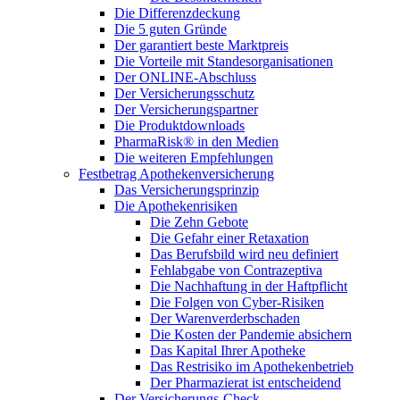
Die Differenzdeckung
Die 5 guten Gründe
Der garantiert beste Marktpreis
Die Vorteile mit Standesorganisationen
Der ONLINE-Abschluss
Der Versicherungsschutz
Der Versicherungspartner
Die Produktdownloads
PharmaRisk® in den Medien
Die weiteren Empfehlungen
Festbetrag Apothekenversicherung
Das Versicherungsprinzip
Die Apothekenrisiken
Die Zehn Gebote
Die Gefahr einer Retaxation
Das Berufsbild wird neu definiert
Fehlabgabe von Contrazeptiva
Die Nachhaftung in der Haftpflicht
Die Folgen von Cyber-Risiken
Der Warenverderbschaden
Die Kosten der Pandemie absichern
Das Kapital Ihrer Apotheke
Das Restrisiko im Apothekenbetrieb
Der Pharmazierat ist entscheidend
Der Versicherungs-Check