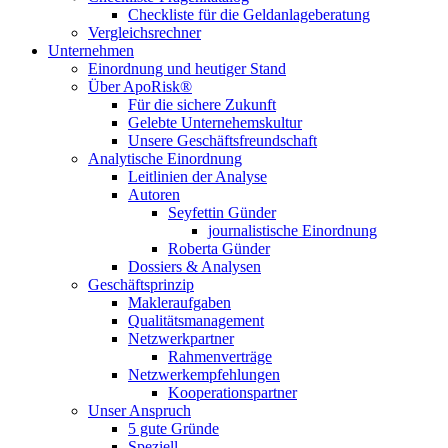
Checkliste für die Geldanlageberatung
Vergleichsrechner
Unternehmen
Einordnung und heutiger Stand
Über ApoRisk®
Für die sichere Zukunft
Gelebte Unternehemskultur
Unsere Geschäftsfreundschaft
Analytische Einordnung
Leitlinien der Analyse
Autoren
Seyfettin Günder
journalistische Einordnung
Roberta Günder
Dossiers & Analysen
Geschäftsprinzip
Makleraufgaben
Qualitätsmanagement
Netzwerkpartner
Rahmenverträge
Netzwerkempfehlungen
Kooperationspartner
Unser Anspruch
5 gute Gründe
Speziell