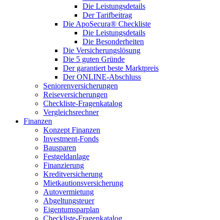
Die Leistungsdetails
Der Tarifbeitrag
Die ApoSecura® Checkliste
Die Leistungsdetails
Die Besonderheiten
Die Versicherungslösung
Die 5 guten Gründe
Der garantiert beste Marktpreis
Der ONLINE-Abschluss
Seniorenversicherungen
Reiseversicherungen
Checkliste-Fragenkatalog
Vergleichsrechner
Finanzen
Konzept Finanzen
Investment-Fonds
Bausparen
Festgeldanlage
Finanzierung
Kreditversicherung
Mietkautionsversicherung
Autovermietung
Abgeltungsteuer
Eigentumsparplan
Checkliste-Fragenkatalog