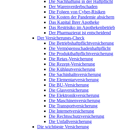
Die Nachhaftung in der Haftpflicht
Der Warenverderbschaden
Die Folgen von Cyber-Risiken
Die Kosten der Pandemie absichern
Das Kapital Ihrer Apotheke
Das Restrisiko im Apothekenbetrieb
Der Pharmazierat ist entscheidend
Der Versicherungs-Check
Die Betriebshaftpflichtversicherung
Die Vermögensschadenhaftpflicht
Die Produkthaftpflichtversicherung
Die Retax-Versicherung
Die Rezept-Versicherung
Die Kühlgutversicherung
Die Sachinhaltsversicherung
Die Elementarversicherung
Die BU-Versicherung
Die Glasversicherung
Die Elektronikversicherung
Die Maschinenversicherung
Die Transportversicherung
Die Internetversicherung
Die Rechtsschutzversicherung
Die Unfallversicherung
Die wichtigste Versicherung