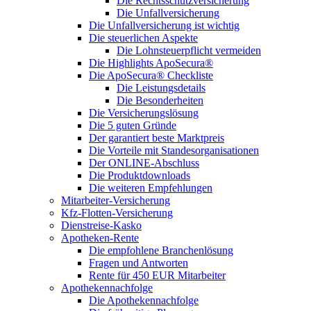
Die Rechtsschutzversicherung
Die Unfallversicherung
Die Unfallversicherung ist wichtig
Die steuerlichen Aspekte
Die Lohnsteuerpflicht vermeiden
Die Highlights ApoSecura®
Die ApoSecura® Checkliste
Die Leistungsdetails
Die Besonderheiten
Die Versicherungslösung
Die 5 guten Gründe
Der garantiert beste Marktpreis
Die Vorteile mit Standesorganisationen
Der ONLINE-Abschluss
Die Produktdownloads
Die weiteren Empfehlungen
Mitarbeiter-Versicherung
Kfz-Flotten-Versicherung
Dienstreise-Kasko
Apotheken-Rente
Die empfohlene Branchenlösung
Fragen und Antworten
Rente für 450 EUR Mitarbeiter
Apothekennachfolge
Die Apothekennachfolge