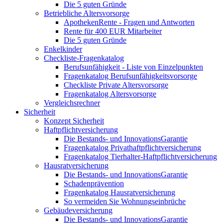
Die 5 guten Gründe
Betriebliche Altersvorsorge
ApothekenRente - Fragen und Antworten
Rente für 400 EUR Mitarbeiter
Die 5 guten Gründe
Enkelkinder
Checkliste-Fragenkatalog
Berufsunfähigkeit - Liste von Einzelpunkten
Fragenkatalog Berufsunfähigkeitsvorsorge
Checkliste Private Altersvorsorge
Fragenkatalog Altersvorsorge
Vergleichsrechner
Sicherheit
Konzept Sicherheit
Haftpflichtversicherung
Die Bestands- und InnovationsGarantie
Fragenkatalog Privathaftpflichtversicherung
Fragenkatalog Tierhalter-Haftpflichtversicherung
Hausratversicherung
Die Bestands- und InnovationsGarantie
Schadenprävention
Fragenkatalog Hausratversicherung
So vermeiden Sie Wohnungseinbrüche
Gebäudeversicherung
Die Bestands- und InnovationsGarantie