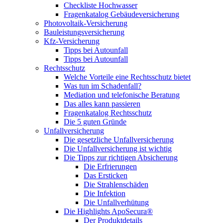
Checkliste Hochwasser
Fragenkatalog Gebäudeversicherung
Photovoltaik-Versicherung
Bauleistungsversicherung
Kfz-Versicherung
Tipps bei Autounfall
Tipps bei Autounfall
Rechtsschutz
Welche Vorteile eine Rechtsschutz bietet
Was tun im Schadenfall?
Mediation und telefonische Beratung
Das alles kann passieren
Fragenkatalog Rechtsschutz
Die 5 guten Gründe
Unfallversicherung
Die gesetzliche Unfallversicherung
Die Unfallversicherung ist wichtig
Die Tipps zur richtigen Absicherung
Die Erfrierungen
Das Ersticken
Die Strahlenschäden
Die Infektion
Die Unfallverhütung
Die Highlights ApoSecura®
Der Produktdetails