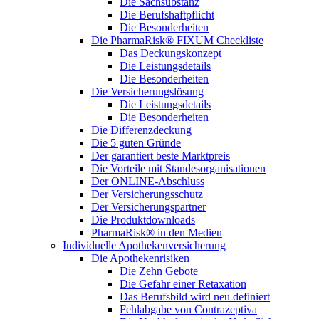
Die Sachsubstanz
Die Berufshaftpflicht
Die Besonderheiten
Die PharmaRisk® FIXUM Checkliste
Das Deckungskonzept
Die Leistungsdetails
Die Besonderheiten
Die Versicherungslösung
Die Leistungsdetails
Die Besonderheiten
Die Differenzdeckung
Die 5 guten Gründe
Der garantiert beste Marktpreis
Die Vorteile mit Standesorganisationen
Der ONLINE-Abschluss
Der Versicherungsschutz
Der Versicherungspartner
Die Produktdownloads
PharmaRisk® in den Medien
Individuelle Apothekenversicherung
Die Apothekenrisiken
Die Zehn Gebote
Die Gefahr einer Retaxation
Das Berufsbild wird neu definiert
Fehlabgabe von Contrazeptiva