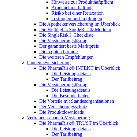
Hinweise zur Produkthaftpflicht
Arbeitnehmerhaftung
Risiko bei einer Retaxation
Testungen und Impfungen
Die Apothekenversicherung im Überblick
Die Highlights SingleRisk® Modular
Die SingleRisk® Checkliste
Die Versicherungslösung
Der garantiert beste Marktpreis
Die 5 guten Gründe
Die weiteren Empfehlungen
Pandemieversicherung
Die PharmaRisk® INFEKT im Überblick
Die Leistungsdetails
Der Tarifbeitrag
Die Versicherungslösung
Die Leistungsdetails
Die Besonderheiten
Die Vorteile mit Standesorganisationen
Der Versicherungsschutz
Die Produktdownloads
Vertrauensschaden-Versicherung
Die PharmaRisk® TRUST im Überblick
Die Leistungsdetails
Der Tarifbeitrag