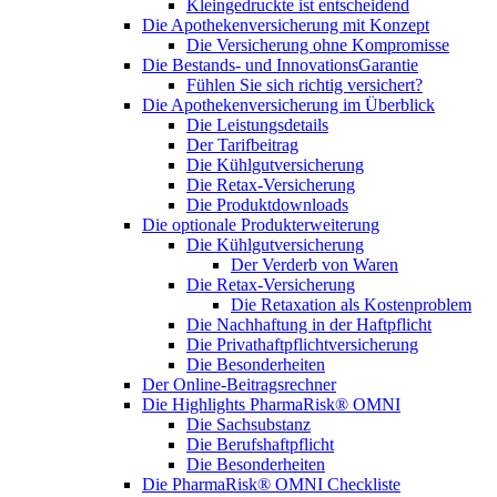
Kleingedruckte ist entscheidend
Die Apothekenversicherung mit Konzept
Die Versicherung ohne Kompromisse
Die Bestands- und InnovationsGarantie
Fühlen Sie sich richtig versichert?
Die Apothekenversicherung im Überblick
Die Leistungsdetails
Der Tarifbeitrag
Die Kühlgutversicherung
Die Retax-Versicherung
Die Produktdownloads
Die optionale Produkterweiterung
Die Kühlgutversicherung
Der Verderb von Waren
Die Retax-Versicherung
Die Retaxation als Kostenproblem
Die Nachhaftung in der Haftpflicht
Die Privathaftpflichtversicherung
Die Besonderheiten
Der Online-Beitragsrechner
Die Highlights PharmaRisk® OMNI
Die Sachsubstanz
Die Berufshaftpflicht
Die Besonderheiten
Die PharmaRisk® OMNI Checkliste