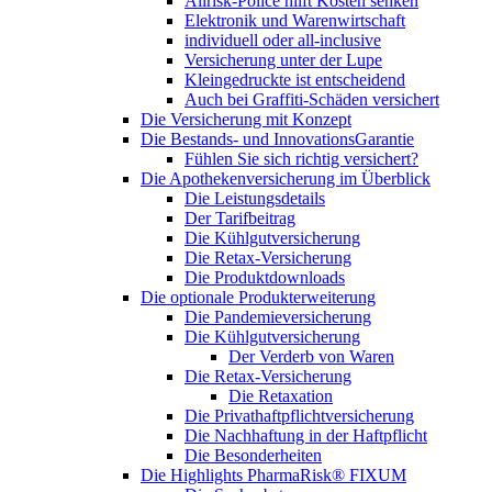
Allrisk-Police hilft Kosten senken
Elektronik und Warenwirtschaft
individuell oder all-inclusive
Versicherung unter der Lupe
Kleingedruckte ist entscheidend
Auch bei Graffiti-Schäden versichert
Die Versicherung mit Konzept
Die Bestands- und InnovationsGarantie
Fühlen Sie sich richtig versichert?
Die Apothekenversicherung im Überblick
Die Leistungsdetails
Der Tarifbeitrag
Die Kühlgutversicherung
Die Retax-Versicherung
Die Produktdownloads
Die optionale Produkterweiterung
Die Pandemieversicherung
Die Kühlgutversicherung
Der Verderb von Waren
Die Retax-Versicherung
Die Retaxation
Die Privathaftpflichtversicherung
Die Nachhaftung in der Haftpflicht
Die Besonderheiten
Die Highlights PharmaRisk® FIXUM