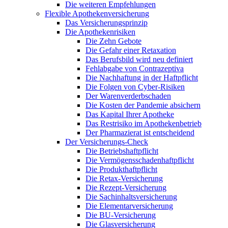
Die weiteren Empfehlungen
Flexible Apothekenversicherung
Das Versicherungsprinzip
Die Apothekenrisiken
Die Zehn Gebote
Die Gefahr einer Retaxation
Das Berufsbild wird neu definiert
Fehlabgabe von Contrazeptiva
Die Nachhaftung in der Haftpflicht
Die Folgen von Cyber-Risiken
Der Warenverderbschaden
Die Kosten der Pandemie absichern
Das Kapital Ihrer Apotheke
Das Restrisiko im Apothekenbetrieb
Der Pharmazierat ist entscheidend
Der Versicherungs-Check
Die Betriebshaftpflicht
Die Vermögensschadenhaftpflicht
Die Produkthaftpflicht
Die Retax-Versicherung
Die Rezept-Versicherung
Die Sachinhaltsversicherung
Die Elementarversicherung
Die BU-Versicherung
Die Glasversicherung