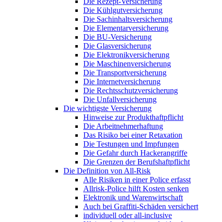
Die Rezept-Versicherung
Die Kühlgutversicherung
Die Sachinhaltsversicherung
Die Elementarversicherung
Die BU-Versicherung
Die Glasversicherung
Die Elektronikversicherung
Die Maschinenversicherung
Die Transportversicherung
Die Internetversicherung
Die Rechtsschutzversicherung
Die Unfallversicherung
Die wichtigste Versicherung
Hinweise zur Produkthaftpflicht
Die Arbeitnehmerhaftung
Das Risiko bei einer Retaxation
Die Testungen und Impfungen
Die Gefahr durch Hackerangriffe
Die Grenzen der Berufshaftpflicht
Die Definition von All-Risk
Alle Risiken in einer Police erfasst
Allrisk-Police hilft Kosten senken
Elektronik und Warenwirtschaft
Auch bei Graffiti-Schäden versichert
individuell oder all-inclusive