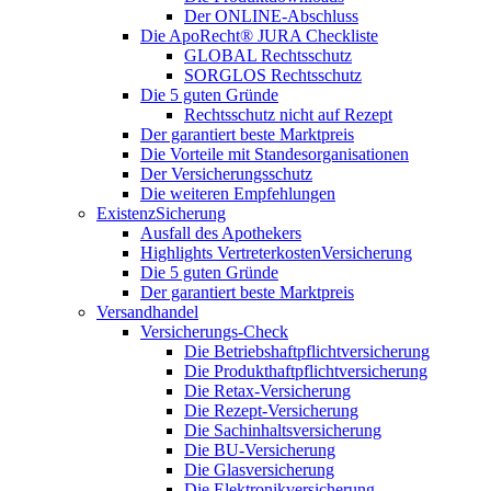
Der ONLINE-Abschluss
Die ApoRecht® JURA Checkliste
GLOBAL Rechtsschutz
SORGLOS Rechtsschutz
Die 5 guten Gründe
Rechtsschutz nicht auf Rezept
Der garantiert beste Marktpreis
Die Vorteile mit Standesorganisationen
Der Versicherungsschutz
Die weiteren Empfehlungen
ExistenzSicherung
Ausfall des Apothekers
Highlights VertreterkostenVersicherung
Die 5 guten Gründe
Der garantiert beste Marktpreis
Versandhandel
Versicherungs-Check
Die Betriebshaftpflichtversicherung
Die Produkthaftpflichtversicherung
Die Retax-Versicherung
Die Rezept-Versicherung
Die Sachinhaltsversicherung
Die BU-Versicherung
Die Glasversicherung
Die Elektronikversicherung