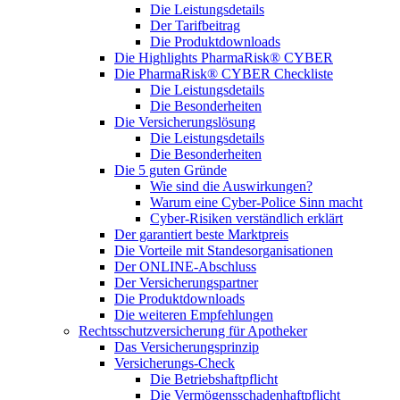
Die Leistungsdetails
Der Tarifbeitrag
Die Produktdownloads
Die Highlights PharmaRisk® CYBER
Die PharmaRisk® CYBER Checkliste
Die Leistungsdetails
Die Besonderheiten
Die Versicherungslösung
Die Leistungsdetails
Die Besonderheiten
Die 5 guten Gründe
Wie sind die Auswirkungen?
Warum eine Cyber-Police Sinn macht
Cyber-Risiken verständlich erklärt
Der garantiert beste Marktpreis
Die Vorteile mit Standesorganisationen
Der ONLINE-Abschluss
Der Versicherungspartner
Die Produktdownloads
Die weiteren Empfehlungen
Rechtsschutzversicherung für Apotheker
Das Versicherungsprinzip
Versicherungs-Check
Die Betriebshaftpflicht
Die Vermögensschadenhaftpflicht