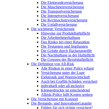
Die Elektronikversicherung
Die Maschinenversicherung
Die Transportversicherung
Die Internetversicherung
Die Rechtsschutzversicherung
Die Unfallversicherung
Die wichtigste Versicherung
Hinweise zur Produkthaftpflicht
Die Arbeitnehmerhaftung
Das Risiko bei einer Retaxation
Die Testungen und Impfungen
Die Gefahr durch Hackerangriffe
Die Nachhaftung in der Haftpflicht
Die Grenzen der Berufshaftpflicht
Die Definition von All-Risk
Alle Risiken in einer Police erfasst
Versicherung unter der Lupe
Elektronik und Warenwirtschaft
Auch bei Graffiti-Schäden versichert
individuell oder all-inclusive
Kleingedruckte ist entscheidend
Allrisk-Police hilft Kosten senken
Die Versicherung mit Konzept
Die Bestands- und InnovationsGarantie
Fühlen Sie sich richtig versichert?