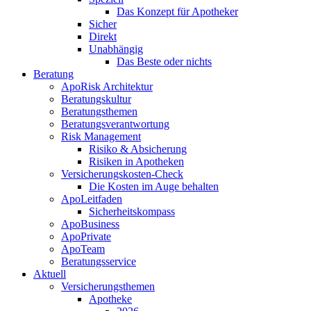
Das Konzept für Apotheker
Sicher
Direkt
Unabhängig
Das Beste oder nichts
Beratung
ApoRisk Architektur
Beratungskultur
Beratungsthemen
Beratungsverantwortung
Risk Management
Risiko & Absicherung
Risiken in Apotheken
Versicherungskosten-Check
Die Kosten im Auge behalten
ApoLeitfaden
Sicherheitskompass
ApoBusiness
ApoPrivate
ApoTeam
Beratungsservice
Aktuell
Versicherungsthemen
Apotheke