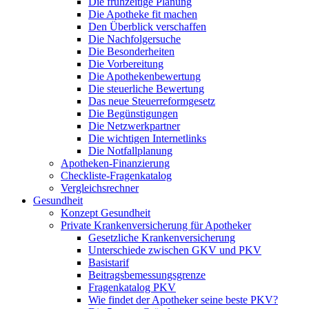
Die frühzeitige Planung
Die Apotheke fit machen
Den Überblick verschaffen
Die Nachfolgersuche
Die Besonderheiten
Die Vorbereitung
Die Apothekenbewertung
Die steuerliche Bewertung
Das neue Steuerreformgesetz
Die Begünstigungen
Die Netzwerkpartner
Die wichtigen Internetlinks
Die Notfallplanung
Apotheken-Finanzierung
Checkliste-Fragenkatalog
Vergleichsrechner
Gesundheit
Konzept Gesundheit
Private Krankenversicherung für Apotheker
Gesetzliche Krankenversicherung
Unterschiede zwischen GKV und PKV
Basistarif
Beitragsbemessungsgrenze
Fragenkatalog PKV
Wie findet der Apotheker seine beste PKV?