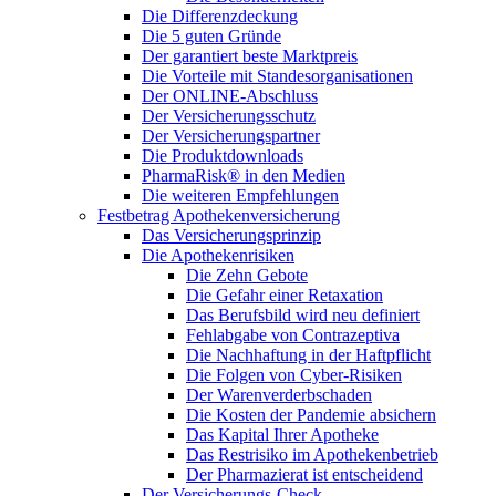
Die Differenzdeckung
Die 5 guten Gründe
Der garantiert beste Marktpreis
Die Vorteile mit Standesorganisationen
Der ONLINE-Abschluss
Der Versicherungsschutz
Der Versicherungspartner
Die Produktdownloads
PharmaRisk® in den Medien
Die weiteren Empfehlungen
Festbetrag Apothekenversicherung
Das Versicherungsprinzip
Die Apothekenrisiken
Die Zehn Gebote
Die Gefahr einer Retaxation
Das Berufsbild wird neu definiert
Fehlabgabe von Contrazeptiva
Die Nachhaftung in der Haftpflicht
Die Folgen von Cyber-Risiken
Der Warenverderbschaden
Die Kosten der Pandemie absichern
Das Kapital Ihrer Apotheke
Das Restrisiko im Apothekenbetrieb
Der Pharmazierat ist entscheidend
Der Versicherungs-Check