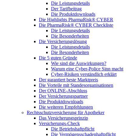
Die Leistungsdetails
Der Tarifbeitrag
Die Produktdownloads
Die Highlights PharmaRisk® CYBER
Die PharmaRisk® CYBER Checkliste
Die Leistungsdetails
Die Besonderheiten
Die Versicherungslösung
Die Leistungsdetails
Die Besonderheiten
Die 5 guten Gründe
Wie sind die Auswirkungen?
Warum eine Cyber-Police Sinn macht
Cyber-Risiken verständlich erklärt
Der garantiert beste Marktpreis
Die Vorteile mit Standesorganisationen
Der ONLINE-Abschluss
Der Versicherungspartner
Die Produktdownloads
Die weiteren Empfehlungen
Rechtsschutzversicherung für Apotheker
Das Versicherungsprinzip
Versicherungs-Check
Die Betriebshaftpflicht
Die Vermögensschadenhaftpflicht