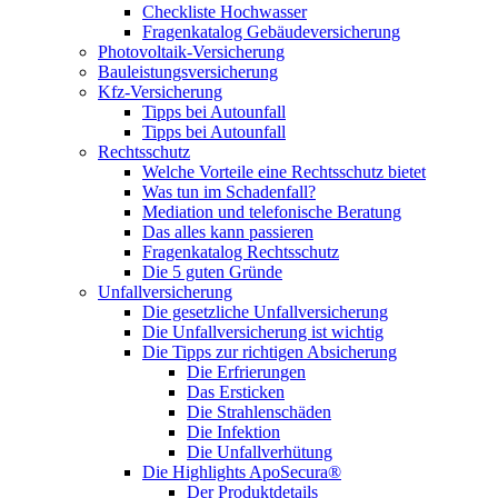
Checkliste Hochwasser
Fragenkatalog Gebäudeversicherung
Photovoltaik-Versicherung
Bauleistungsversicherung
Kfz-Versicherung
Tipps bei Autounfall
Tipps bei Autounfall
Rechtsschutz
Welche Vorteile eine Rechtsschutz bietet
Was tun im Schadenfall?
Mediation und telefonische Beratung
Das alles kann passieren
Fragenkatalog Rechtsschutz
Die 5 guten Gründe
Unfallversicherung
Die gesetzliche Unfallversicherung
Die Unfallversicherung ist wichtig
Die Tipps zur richtigen Absicherung
Die Erfrierungen
Das Ersticken
Die Strahlenschäden
Die Infektion
Die Unfallverhütung
Die Highlights ApoSecura®
Der Produktdetails