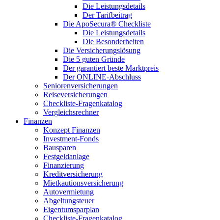
Die Leistungsdetails
Der Tarifbeitrag
Die ApoSecura® Checkliste
Die Leistungsdetails
Die Besonderheiten
Die Versicherungslösung
Die 5 guten Gründe
Der garantiert beste Marktpreis
Der ONLINE-Abschluss
Seniorenversicherungen
Reiseversicherungen
Checkliste-Fragenkatalog
Vergleichsrechner
Finanzen
Konzept Finanzen
Investment-Fonds
Bausparen
Festgeldanlage
Finanzierung
Kreditversicherung
Mietkautionsversicherung
Autovermietung
Abgeltungsteuer
Eigentumsparplan
Checkliste-Fragenkatalog