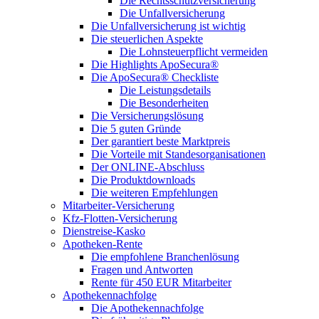
Die Rechtsschutzversicherung
Die Unfallversicherung
Die Unfallversicherung ist wichtig
Die steuerlichen Aspekte
Die Lohnsteuerpflicht vermeiden
Die Highlights ApoSecura®
Die ApoSecura® Checkliste
Die Leistungsdetails
Die Besonderheiten
Die Versicherungslösung
Die 5 guten Gründe
Der garantiert beste Marktpreis
Die Vorteile mit Standesorganisationen
Der ONLINE-Abschluss
Die Produktdownloads
Die weiteren Empfehlungen
Mitarbeiter-Versicherung
Kfz-Flotten-Versicherung
Dienstreise-Kasko
Apotheken-Rente
Die empfohlene Branchenlösung
Fragen und Antworten
Rente für 450 EUR Mitarbeiter
Apothekennachfolge
Die Apothekennachfolge