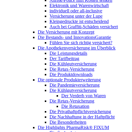
Allrisk-Police hilft Kosten senken
Elektronik und Warenwirtschaft
individuell oder all-inclusive
Versicherung unter der Lupe
Kleingedruckte ist entscheidend
Auch bei Graffiti-Schäden versichert
Die Versicherung mit Konzept
Die Bestands- und InnovationsGarantie
Fühlen Sie sich richtig versichert?
Die Apothekenversicherung im Überblick
Die Leistungsdetails
Der Tarifbeitrag
Die Kühlgutversicherung
Die Retax-Versicherung
Die Produktdownloads
Die optionale Produkterweiterung
Die Pandemieversicherung
Die Kühlgutversicherung
Der Verderb von Waren
Die Retax-Versicherung
Die Retaxation
Die Privathaftpflichtversicherung
Die Nachhaftung in der Haftpflicht
Die Besonderheiten
Die Highlights PharmaRisk® FIXUM