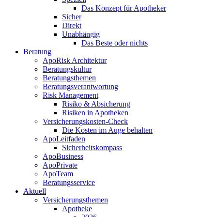
Das Konzept für Apotheker
Sicher
Direkt
Unabhängig
Das Beste oder nichts
Beratung
ApoRisk Architektur
Beratungskultur
Beratungsthemen
Beratungsverantwortung
Risk Management
Risiko & Absicherung
Risiken in Apotheken
Versicherungskosten-Check
Die Kosten im Auge behalten
ApoLeitfaden
Sicherheitskompass
ApoBusiness
ApoPrivate
ApoTeam
Beratungsservice
Aktuell
Versicherungsthemen
Apotheke