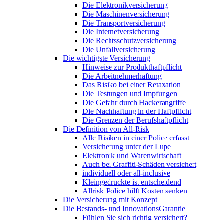
Die Elektronikversicherung
Die Maschinenversicherung
Die Transportversicherung
Die Internetversicherung
Die Rechtsschutzversicherung
Die Unfallversicherung
Die wichtigste Versicherung
Hinweise zur Produkthaftpflicht
Die Arbeitnehmerhaftung
Das Risiko bei einer Retaxation
Die Testungen und Impfungen
Die Gefahr durch Hackerangriffe
Die Nachhaftung in der Haftpflicht
Die Grenzen der Berufshaftpflicht
Die Definition von All-Risk
Alle Risiken in einer Police erfasst
Versicherung unter der Lupe
Elektronik und Warenwirtschaft
Auch bei Graffiti-Schäden versichert
individuell oder all-inclusive
Kleingedruckte ist entscheidend
Allrisk-Police hilft Kosten senken
Die Versicherung mit Konzept
Die Bestands- und InnovationsGarantie
Fühlen Sie sich richtig versichert?