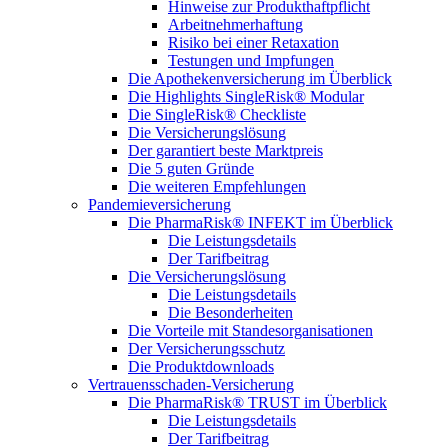
Hinweise zur Produkthaftpflicht
Arbeitnehmerhaftung
Risiko bei einer Retaxation
Testungen und Impfungen
Die Apothekenversicherung im Überblick
Die Highlights SingleRisk® Modular
Die SingleRisk® Checkliste
Die Versicherungslösung
Der garantiert beste Marktpreis
Die 5 guten Gründe
Die weiteren Empfehlungen
Pandemieversicherung
Die PharmaRisk® INFEKT im Überblick
Die Leistungsdetails
Der Tarifbeitrag
Die Versicherungslösung
Die Leistungsdetails
Die Besonderheiten
Die Vorteile mit Standesorganisationen
Der Versicherungsschutz
Die Produktdownloads
Vertrauensschaden-Versicherung
Die PharmaRisk® TRUST im Überblick
Die Leistungsdetails
Der Tarifbeitrag