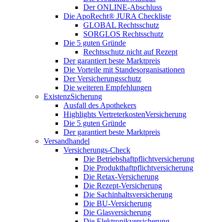
Der ONLINE-Abschluss
Die ApoRecht® JURA Checkliste
GLOBAL Rechtsschutz
SORGLOS Rechtsschutz
Die 5 guten Gründe
Rechtsschutz nicht auf Rezept
Der garantiert beste Marktpreis
Die Vorteile mit Standesorganisationen
Der Versicherungsschutz
Die weiteren Empfehlungen
ExistenzSicherung
Ausfall des Apothekers
Highlights VertreterkostenVersicherung
Die 5 guten Gründe
Der garantiert beste Marktpreis
Versandhandel
Versicherungs-Check
Die Betriebshaftpflichtversicherung
Die Produkthaftpflichtversicherung
Die Retax-Versicherung
Die Rezept-Versicherung
Die Sachinhaltsversicherung
Die BU-Versicherung
Die Glasversicherung
Die Elektronikversicherung