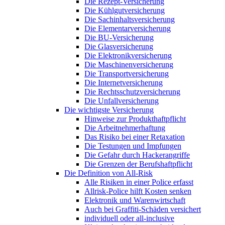
Die Rezept-Versicherung
Die Kühlgutversicherung
Die Sachinhaltsversicherung
Die Elementarversicherung
Die BU-Versicherung
Die Glasversicherung
Die Elektronikversicherung
Die Maschinenversicherung
Die Transportversicherung
Die Internetversicherung
Die Rechtsschutzversicherung
Die Unfallversicherung
Die wichtigste Versicherung
Hinweise zur Produkthaftpflicht
Die Arbeitnehmerhaftung
Das Risiko bei einer Retaxation
Die Testungen und Impfungen
Die Gefahr durch Hackerangriffe
Die Grenzen der Berufshaftpflicht
Die Definition von All-Risk
Alle Risiken in einer Police erfasst
Allrisk-Police hilft Kosten senken
Elektronik und Warenwirtschaft
Auch bei Graffiti-Schäden versichert
individuell oder all-inclusive