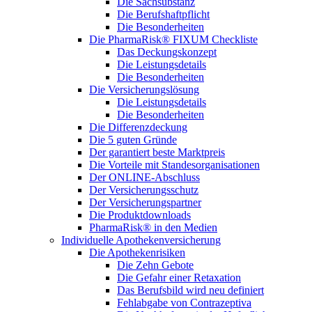
Die Sachsubstanz
Die Berufshaftpflicht
Die Besonderheiten
Die PharmaRisk® FIXUM Checkliste
Das Deckungskonzept
Die Leistungsdetails
Die Besonderheiten
Die Versicherungslösung
Die Leistungsdetails
Die Besonderheiten
Die Differenzdeckung
Die 5 guten Gründe
Der garantiert beste Marktpreis
Die Vorteile mit Standesorganisationen
Der ONLINE-Abschluss
Der Versicherungsschutz
Der Versicherungspartner
Die Produktdownloads
PharmaRisk® in den Medien
Individuelle Apothekenversicherung
Die Apothekenrisiken
Die Zehn Gebote
Die Gefahr einer Retaxation
Das Berufsbild wird neu definiert
Fehlabgabe von Contrazeptiva