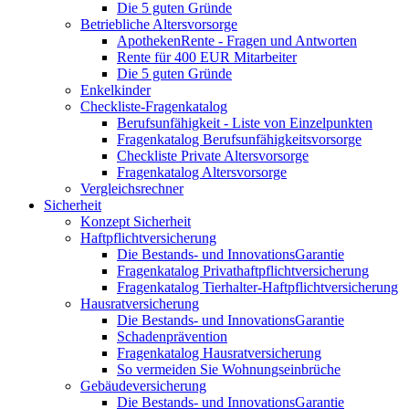
Die 5 guten Gründe
Betriebliche Altersvorsorge
ApothekenRente - Fragen und Antworten
Rente für 400 EUR Mitarbeiter
Die 5 guten Gründe
Enkelkinder
Checkliste-Fragenkatalog
Berufsunfähigkeit - Liste von Einzelpunkten
Fragenkatalog Berufsunfähigkeitsvorsorge
Checkliste Private Altersvorsorge
Fragenkatalog Altersvorsorge
Vergleichsrechner
Sicherheit
Konzept Sicherheit
Haftpflichtversicherung
Die Bestands- und InnovationsGarantie
Fragenkatalog Privathaftpflichtversicherung
Fragenkatalog Tierhalter-Haftpflichtversicherung
Hausratversicherung
Die Bestands- und InnovationsGarantie
Schadenprävention
Fragenkatalog Hausratversicherung
So vermeiden Sie Wohnungseinbrüche
Gebäudeversicherung
Die Bestands- und InnovationsGarantie