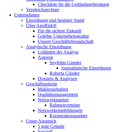
Checkliste für die Geldanlageberatung
Vergleichsrechner
Unternehmen
Einordnung und heutiger Stand
Über ApoRisk®
Für die sichere Zukunft
Gelebte Unternehemskultur
Unsere Geschäftsfreundschaft
Analytische Einordnung
Leitlinien der Analyse
Autoren
Seyfettin Günder
journalistische Einordnung
Roberta Günder
Dossiers & Analysen
Geschäftsprinzip
Makleraufgaben
Qualitätsmanagement
Netzwerkpartner
Rahmenverträge
Netzwerkempfehlungen
Kooperationspartner
Unser Anspruch
5 gute Gründe
Speziell