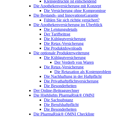
Kleingedruckte ist entscheidend
Die Apothekenversicherung mit Konzept
Die Versicherung ohne Kompromisse
Die Bestands- und InnovationsGarantie
Fühlen Sie sich richtig versichert?
Die Apothekenversicherung im Überblick
Die Leistungsdetails
Der Tarifbeitrag
Die Kühlgutversicherung
Die Retax-Versicherung
Die Produktdownloads
Die optionale Produkterweiterung
Die Kühlgutversicherung
Der Verderb von Waren
Die Retax-Versicherung
Die Retaxation als Kostenproblem
Die Nachhaftung in der Haftpflicht
Die Privathaftpflichtversicherung
Die Besonderheiten
Der Online-Beitragsrechner
Die Highlights PharmaRisk® OMNI
Die Sachsubstanz
Die Berufshaftpflicht
Die Besonderheiten
Die PharmaRisk® OMNI Checkliste