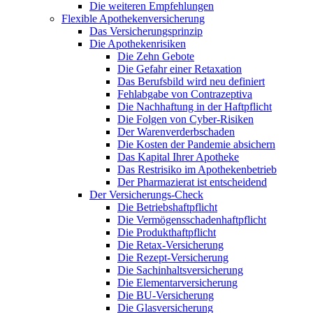
Die weiteren Empfehlungen
Flexible Apothekenversicherung
Das Versicherungsprinzip
Die Apothekenrisiken
Die Zehn Gebote
Die Gefahr einer Retaxation
Das Berufsbild wird neu definiert
Fehlabgabe von Contrazeptiva
Die Nachhaftung in der Haftpflicht
Die Folgen von Cyber-Risiken
Der Warenverderbschaden
Die Kosten der Pandemie absichern
Das Kapital Ihrer Apotheke
Das Restrisiko im Apothekenbetrieb
Der Pharmazierat ist entscheidend
Der Versicherungs-Check
Die Betriebshaftpflicht
Die Vermögensschadenhaftpflicht
Die Produkthaftpflicht
Die Retax-Versicherung
Die Rezept-Versicherung
Die Sachinhaltsversicherung
Die Elementarversicherung
Die BU-Versicherung
Die Glasversicherung