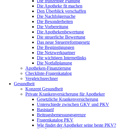
Die frühzeitige Planung
Die Apotheke fit machen
Den Überblick verschaffen
Die Nachfolgersuche
Die Besonderheiten
Die Vorbereitung
Die Apothekenbewertung
Die steuerliche Bewertung
Das neue Steuerreformgesetz
Die Begünstigungen
Die Netzwerkpartner
Die wichtigen Internetlinks
Die Notfallplanung
Apotheken-Finanzierung
Checkliste-Fragenkatalog
Vergleichsrechner
Gesundheit
Konzept Gesundheit
Private Krankenversicherung für Apotheker
Gesetzliche Krankenversicherung
Unterschiede zwischen GKV und PKV
Basistarif
Beitragsbemessungsgrenze
Fragenkatalog PKV
Wie findet der Apotheker seine beste PKV?