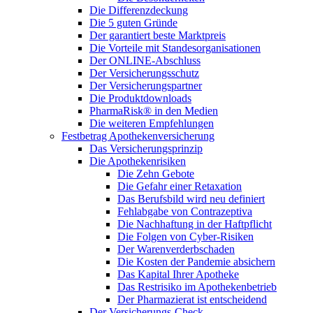
Die Differenzdeckung
Die 5 guten Gründe
Der garantiert beste Marktpreis
Die Vorteile mit Standesorganisationen
Der ONLINE-Abschluss
Der Versicherungsschutz
Der Versicherungspartner
Die Produktdownloads
PharmaRisk® in den Medien
Die weiteren Empfehlungen
Festbetrag Apothekenversicherung
Das Versicherungsprinzip
Die Apothekenrisiken
Die Zehn Gebote
Die Gefahr einer Retaxation
Das Berufsbild wird neu definiert
Fehlabgabe von Contrazeptiva
Die Nachhaftung in der Haftpflicht
Die Folgen von Cyber-Risiken
Der Warenverderbschaden
Die Kosten der Pandemie absichern
Das Kapital Ihrer Apotheke
Das Restrisiko im Apothekenbetrieb
Der Pharmazierat ist entscheidend
Der Versicherungs-Check