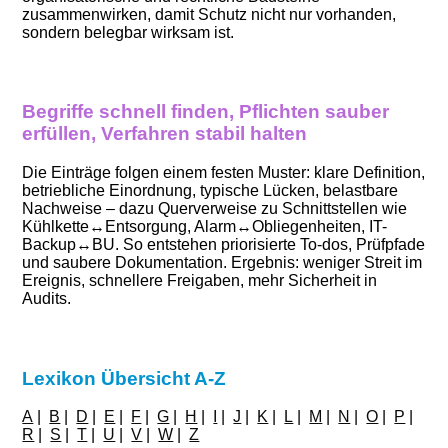
zusammenwirken, damit Schutz nicht nur vorhanden,
sondern belegbar wirksam ist.
Begriffe schnell finden, Pflichten sauber
erfüllen, Verfahren stabil halten
Die Einträge folgen einem festen Muster: klare Definition,
betriebliche Einordnung, typische Lücken, belastbare
Nachweise – dazu Querverweise zu Schnittstellen wie
Kühlkette↔Entsorgung, Alarm↔Obliegenheiten, IT-
Backup↔BU. So entstehen priorisierte To-dos, Prüfpfade
und saubere Dokumentation. Ergebnis: weniger Streit im
Ereignis, schnellere Freigaben, mehr Sicherheit in
Audits.
Lexikon Übersicht A-Z
A
|
B
|
D
|
E
|
F
|
G
|
H
|
I
|
J
|
K
|
L
|
M
|
N
|
O
|
P
|
R
|
S
|
T
|
U
|
V
|
W
|
Z