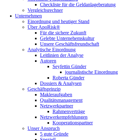
Checkliste für die Geldanlageberatung
Vergleichsrechner
Unternehmen
Einordnung und heutiger Stand
Über ApoRisk®
Für die sichere Zukunft
Gelebte Unternehemskultur
Unsere Geschäftsfreundschaft
Analytische Einordnung
Leitlinien der Analyse
Autoren
Seyfettin Günder
journalistische Einordnung
Roberta Günder
Dossiers & Analysen
Geschäftsprinzip
Makleraufgaben
Qualitätsmanagement
Netzwerkpartner
Rahmenverträge
Netzwerkempfehlungen
Kooperationspartner
Unser Anspruch
5 gute Gründe
Speziell