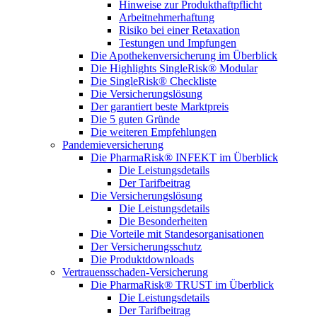
Hinweise zur Produkthaftpflicht
Arbeitnehmerhaftung
Risiko bei einer Retaxation
Testungen und Impfungen
Die Apothekenversicherung im Überblick
Die Highlights SingleRisk® Modular
Die SingleRisk® Checkliste
Die Versicherungslösung
Der garantiert beste Marktpreis
Die 5 guten Gründe
Die weiteren Empfehlungen
Pandemieversicherung
Die PharmaRisk® INFEKT im Überblick
Die Leistungsdetails
Der Tarifbeitrag
Die Versicherungslösung
Die Leistungsdetails
Die Besonderheiten
Die Vorteile mit Standesorganisationen
Der Versicherungsschutz
Die Produktdownloads
Vertrauensschaden-Versicherung
Die PharmaRisk® TRUST im Überblick
Die Leistungsdetails
Der Tarifbeitrag