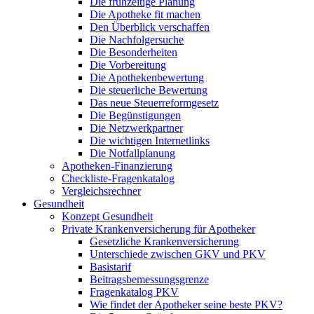
Die frühzeitige Planung
Die Apotheke fit machen
Den Überblick verschaffen
Die Nachfolgersuche
Die Besonderheiten
Die Vorbereitung
Die Apothekenbewertung
Die steuerliche Bewertung
Das neue Steuerreformgesetz
Die Begünstigungen
Die Netzwerkpartner
Die wichtigen Internetlinks
Die Notfallplanung
Apotheken-Finanzierung
Checkliste-Fragenkatalog
Vergleichsrechner
Gesundheit
Konzept Gesundheit
Private Krankenversicherung für Apotheker
Gesetzliche Krankenversicherung
Unterschiede zwischen GKV und PKV
Basistarif
Beitragsbemessungsgrenze
Fragenkatalog PKV
Wie findet der Apotheker seine beste PKV?