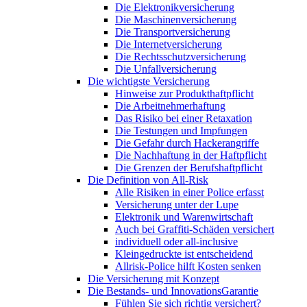
Die Elektronikversicherung
Die Maschinenversicherung
Die Transportversicherung
Die Internetversicherung
Die Rechtsschutzversicherung
Die Unfallversicherung
Die wichtigste Versicherung
Hinweise zur Produkthaftpflicht
Die Arbeitnehmerhaftung
Das Risiko bei einer Retaxation
Die Testungen und Impfungen
Die Gefahr durch Hackerangriffe
Die Nachhaftung in der Haftpflicht
Die Grenzen der Berufshaftpflicht
Die Definition von All-Risk
Alle Risiken in einer Police erfasst
Versicherung unter der Lupe
Elektronik und Warenwirtschaft
Auch bei Graffiti-Schäden versichert
individuell oder all-inclusive
Kleingedruckte ist entscheidend
Allrisk-Police hilft Kosten senken
Die Versicherung mit Konzept
Die Bestands- und InnovationsGarantie
Fühlen Sie sich richtig versichert?