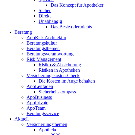
Das Konzept für Apotheker
Sicher
Direkt
Unabhängig
Das Beste oder nichts
Beratung
ApoRisk Architektur
Beratungskultur
Beratungsthemen
Beratungsverantwortung
Risk Management
Risiko & Absicherung
Risiken in Apotheken
Versicherungskosten-Check
Die Kosten im Auge behalten
ApoLeitfaden
Sicherheitskompass
ApoBusiness
ApoPrivate
ApoTeam
Beratungsservice
Aktuell
Versicherungsthemen
Apotheke