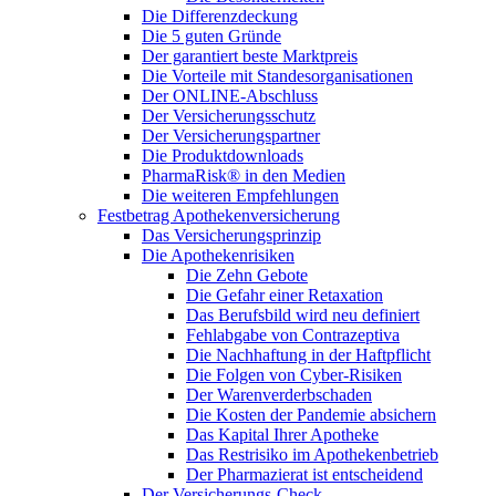
Die Differenzdeckung
Die 5 guten Gründe
Der garantiert beste Marktpreis
Die Vorteile mit Standesorganisationen
Der ONLINE-Abschluss
Der Versicherungsschutz
Der Versicherungspartner
Die Produktdownloads
PharmaRisk® in den Medien
Die weiteren Empfehlungen
Festbetrag Apothekenversicherung
Das Versicherungsprinzip
Die Apothekenrisiken
Die Zehn Gebote
Die Gefahr einer Retaxation
Das Berufsbild wird neu definiert
Fehlabgabe von Contrazeptiva
Die Nachhaftung in der Haftpflicht
Die Folgen von Cyber-Risiken
Der Warenverderbschaden
Die Kosten der Pandemie absichern
Das Kapital Ihrer Apotheke
Das Restrisiko im Apothekenbetrieb
Der Pharmazierat ist entscheidend
Der Versicherungs-Check