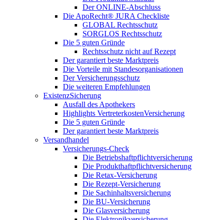
Der ONLINE-Abschluss
Die ApoRecht® JURA Checkliste
GLOBAL Rechtsschutz
SORGLOS Rechtsschutz
Die 5 guten Gründe
Rechtsschutz nicht auf Rezept
Der garantiert beste Marktpreis
Die Vorteile mit Standesorganisationen
Der Versicherungsschutz
Die weiteren Empfehlungen
ExistenzSicherung
Ausfall des Apothekers
Highlights VertreterkostenVersicherung
Die 5 guten Gründe
Der garantiert beste Marktpreis
Versandhandel
Versicherungs-Check
Die Betriebshaftpflichtversicherung
Die Produkthaftpflichtversicherung
Die Retax-Versicherung
Die Rezept-Versicherung
Die Sachinhaltsversicherung
Die BU-Versicherung
Die Glasversicherung
Die Elektronikversicherung