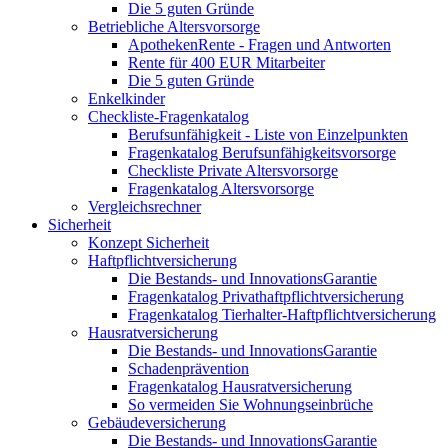
Die 5 guten Gründe
Betriebliche Altersvorsorge
ApothekenRente - Fragen und Antworten
Rente für 400 EUR Mitarbeiter
Die 5 guten Gründe
Enkelkinder
Checkliste-Fragenkatalog
Berufsunfähigkeit - Liste von Einzelpunkten
Fragenkatalog Berufsunfähigkeitsvorsorge
Checkliste Private Altersvorsorge
Fragenkatalog Altersvorsorge
Vergleichsrechner
Sicherheit
Konzept Sicherheit
Haftpflichtversicherung
Die Bestands- und InnovationsGarantie
Fragenkatalog Privathaftpflichtversicherung
Fragenkatalog Tierhalter-Haftpflichtversicherung
Hausratversicherung
Die Bestands- und InnovationsGarantie
Schadenprävention
Fragenkatalog Hausratversicherung
So vermeiden Sie Wohnungseinbrüche
Gebäudeversicherung
Die Bestands- und InnovationsGarantie