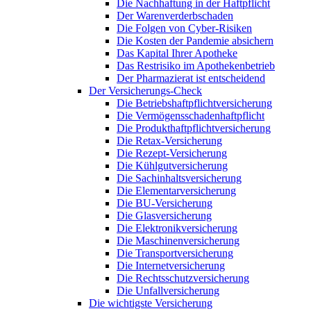
Die Nachhaftung in der Haftpflicht
Der Warenverderbschaden
Die Folgen von Cyber-Risiken
Die Kosten der Pandemie absichern
Das Kapital Ihrer Apotheke
Das Restrisiko im Apothekenbetrieb
Der Pharmazierat ist entscheidend
Der Versicherungs-Check
Die Betriebshaftpflichtversicherung
Die Vermögensschadenhaftpflicht
Die Produkthaftpflichtversicherung
Die Retax-Versicherung
Die Rezept-Versicherung
Die Kühlgutversicherung
Die Sachinhaltsversicherung
Die Elementarversicherung
Die BU-Versicherung
Die Glasversicherung
Die Elektronikversicherung
Die Maschinenversicherung
Die Transportversicherung
Die Internetversicherung
Die Rechtsschutzversicherung
Die Unfallversicherung
Die wichtigste Versicherung