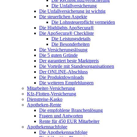
Die Rechtsschutzversicherung
Die Unfallversicherung
Die Unfallversicherung ist wichtig
Die steuerlichen Aspekte
Die Lohnsteuerpflicht vermeiden
Die Highlights ApoSecura®
Die ApoSecura® Checkliste
Die Leistungsdetails
Die Besonderheiten
Die Versicherungslösung
Die 5 guten Gründe
Der garantiert beste Marktpreis
Die Vorteile mit Standesorganisationen
Der ONLINE-Abschluss
Die Produktdownloads
Die weiteren Empfehlungen
Mitarbeiter-Versicherung
Kfz-Flotten-Versicherung
Dienstreise-Kasko
Apotheken-Rente
Die empfohlene Branchenlösung
Fragen und Antworten
Rente für 450 EUR Mitarbeiter
Apothekennachfolge
Die Apothekennachfolge