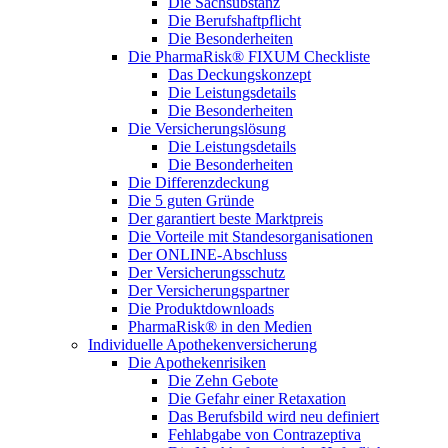
Die Sachsubstanz
Die Berufshaftpflicht
Die Besonderheiten
Die PharmaRisk® FIXUM Checkliste
Das Deckungskonzept
Die Leistungsdetails
Die Besonderheiten
Die Versicherungslösung
Die Leistungsdetails
Die Besonderheiten
Die Differenzdeckung
Die 5 guten Gründe
Der garantiert beste Marktpreis
Die Vorteile mit Standesorganisationen
Der ONLINE-Abschluss
Der Versicherungsschutz
Der Versicherungspartner
Die Produktdownloads
PharmaRisk® in den Medien
Individuelle Apothekenversicherung
Die Apothekenrisiken
Die Zehn Gebote
Die Gefahr einer Retaxation
Das Berufsbild wird neu definiert
Fehlabgabe von Contrazeptiva