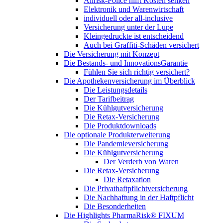
Allrisk-Police hilft Kosten senken
Elektronik und Warenwirtschaft
individuell oder all-inclusive
Versicherung unter der Lupe
Kleingedruckte ist entscheidend
Auch bei Graffiti-Schäden versichert
Die Versicherung mit Konzept
Die Bestands- und InnovationsGarantie
Fühlen Sie sich richtig versichert?
Die Apothekenversicherung im Überblick
Die Leistungsdetails
Der Tarifbeitrag
Die Kühlgutversicherung
Die Retax-Versicherung
Die Produktdownloads
Die optionale Produkterweiterung
Die Pandemieversicherung
Die Kühlgutversicherung
Der Verderb von Waren
Die Retax-Versicherung
Die Retaxation
Die Privathaftpflichtversicherung
Die Nachhaftung in der Haftpflicht
Die Besonderheiten
Die Highlights PharmaRisk® FIXUM