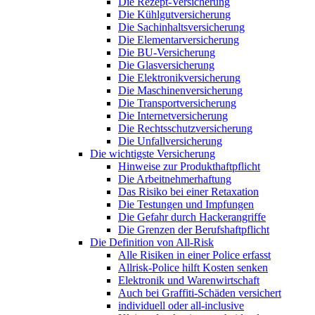
Die Rezept-Versicherung
Die Kühlgutversicherung
Die Sachinhaltsversicherung
Die Elementarversicherung
Die BU-Versicherung
Die Glasversicherung
Die Elektronikversicherung
Die Maschinenversicherung
Die Transportversicherung
Die Internetversicherung
Die Rechtsschutzversicherung
Die Unfallversicherung
Die wichtigste Versicherung
Hinweise zur Produkthaftpflicht
Die Arbeitnehmerhaftung
Das Risiko bei einer Retaxation
Die Testungen und Impfungen
Die Gefahr durch Hackerangriffe
Die Grenzen der Berufshaftpflicht
Die Definition von All-Risk
Alle Risiken in einer Police erfasst
Allrisk-Police hilft Kosten senken
Elektronik und Warenwirtschaft
Auch bei Graffiti-Schäden versichert
individuell oder all-inclusive