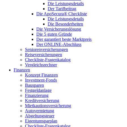
Die Leistungsdetails
Der Tarifbeitrag
Die ApoSecura® Checkliste
Die Leistungsdetails
Die Besonderheiten
Die Versicherungslösung
Die 5 guten Gründe
Der garantiert beste Marktpreis
Der ONLINE-Abschluss
Seniorenversicherungen
Reiseversicherungen
Checkliste-Fragenkatalog
Vergleichsrechner
Finanzen
Konzept Finanzen
Investment-Fonds
Bausparen
Festgeldanlage
Finanzierung
Kreditversicherung
Mietkautionsversicherung
Autovermietung
Abgeltungsteuer
Eigentumsparplan
Checkliste-Fragenkatalog