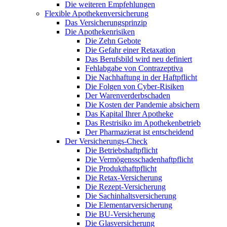
Die weiteren Empfehlungen
Flexible Apothekenversicherung
Das Versicherungsprinzip
Die Apothekenrisiken
Die Zehn Gebote
Die Gefahr einer Retaxation
Das Berufsbild wird neu definiert
Fehlabgabe von Contrazeptiva
Die Nachhaftung in der Haftpflicht
Die Folgen von Cyber-Risiken
Der Warenverderbschaden
Die Kosten der Pandemie absichern
Das Kapital Ihrer Apotheke
Das Restrisiko im Apothekenbetrieb
Der Pharmazierat ist entscheidend
Der Versicherungs-Check
Die Betriebshaftpflicht
Die Vermögensschadenhaftpflicht
Die Produkthaftpflicht
Die Retax-Versicherung
Die Rezept-Versicherung
Die Sachinhaltsversicherung
Die Elementarversicherung
Die BU-Versicherung
Die Glasversicherung