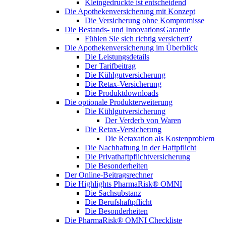
Kleingedruckte ist entscheidend
Die Apothekenversicherung mit Konzept
Die Versicherung ohne Kompromisse
Die Bestands- und InnovationsGarantie
Fühlen Sie sich richtig versichert?
Die Apothekenversicherung im Überblick
Die Leistungsdetails
Der Tarifbeitrag
Die Kühlgutversicherung
Die Retax-Versicherung
Die Produktdownloads
Die optionale Produkterweiterung
Die Kühlgutversicherung
Der Verderb von Waren
Die Retax-Versicherung
Die Retaxation als Kostenproblem
Die Nachhaftung in der Haftpflicht
Die Privathaftpflichtversicherung
Die Besonderheiten
Der Online-Beitragsrechner
Die Highlights PharmaRisk® OMNI
Die Sachsubstanz
Die Berufshaftpflicht
Die Besonderheiten
Die PharmaRisk® OMNI Checkliste