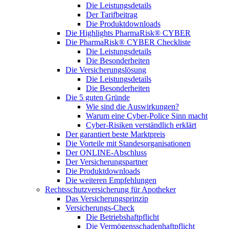
Die Leistungsdetails
Der Tarifbeitrag
Die Produktdownloads
Die Highlights PharmaRisk® CYBER
Die PharmaRisk® CYBER Checkliste
Die Leistungsdetails
Die Besonderheiten
Die Versicherungslösung
Die Leistungsdetails
Die Besonderheiten
Die 5 guten Gründe
Wie sind die Auswirkungen?
Warum eine Cyber-Police Sinn macht
Cyber-Risiken verständlich erklärt
Der garantiert beste Marktpreis
Die Vorteile mit Standesorganisationen
Der ONLINE-Abschluss
Der Versicherungspartner
Die Produktdownloads
Die weiteren Empfehlungen
Rechtsschutzversicherung für Apotheker
Das Versicherungsprinzip
Versicherungs-Check
Die Betriebshaftpflicht
Die Vermögensschadenhaftpflicht