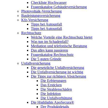
Checkliste Hochwasser
Fragenkatalog Gebäudeversicherung
Photovoltaik-Versicherung
Bauleistungsversicherung
Kfz-Versicherung
Tipps bei Autounfall
Tipps bei Autounfall
Rechtsschutz
Welche Vorteile eine Rechtsschutz bietet
Was tun im Schadenfall?
Mediation und telefonische Beratung
Das alles kann passieren
Fragenkatalog Rechtsschutz
Die 5 guten Gründe
Unfallversicherung
Die gesetzliche Unfallversicherung
Die Unfallversicherung ist wichtig
Die Tipps zur richtigen Absicherung
Die Erfrierungen
Das Ersticken
Die Strahlenschäden
Die Infektion
Die Unfallverhütung
Die Highlights ApoSecura®
Der Produktdetails