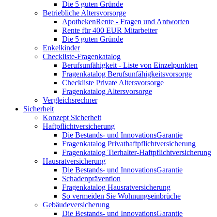
Die 5 guten Gründe
Betriebliche Altersvorsorge
ApothekenRente - Fragen und Antworten
Rente für 400 EUR Mitarbeiter
Die 5 guten Gründe
Enkelkinder
Checkliste-Fragenkatalog
Berufsunfähigkeit - Liste von Einzelpunkten
Fragenkatalog Berufsunfähigkeitsvorsorge
Checkliste Private Altersvorsorge
Fragenkatalog Altersvorsorge
Vergleichsrechner
Sicherheit
Konzept Sicherheit
Haftpflichtversicherung
Die Bestands- und InnovationsGarantie
Fragenkatalog Privathaftpflichtversicherung
Fragenkatalog Tierhalter-Haftpflichtversicherung
Hausratversicherung
Die Bestands- und InnovationsGarantie
Schadenprävention
Fragenkatalog Hausratversicherung
So vermeiden Sie Wohnungseinbrüche
Gebäudeversicherung
Die Bestands- und InnovationsGarantie