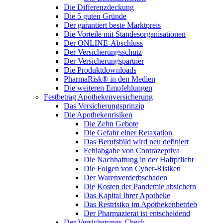
Die Differenzdeckung
Die 5 guten Gründe
Der garantiert beste Marktpreis
Die Vorteile mit Standesorganisationen
Der ONLINE-Abschluss
Der Versicherungsschutz
Der Versicherungspartner
Die Produktdownloads
PharmaRisk® in den Medien
Die weiteren Empfehlungen
Festbetrag Apothekenversicherung
Das Versicherungsprinzip
Die Apothekenrisiken
Die Zehn Gebote
Die Gefahr einer Retaxation
Das Berufsbild wird neu definiert
Fehlabgabe von Contrazeptiva
Die Nachhaftung in der Haftpflicht
Die Folgen von Cyber-Risiken
Der Warenverderbschaden
Die Kosten der Pandemie absichern
Das Kapital Ihrer Apotheke
Das Restrisiko im Apothekenbetrieb
Der Pharmazierat ist entscheidend
Der Versicherungs-Check