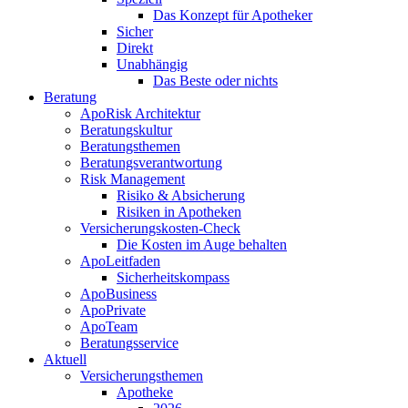
Das Konzept für Apotheker
Sicher
Direkt
Unabhängig
Das Beste oder nichts
Beratung
ApoRisk Architektur
Beratungskultur
Beratungsthemen
Beratungsverantwortung
Risk Management
Risiko & Absicherung
Risiken in Apotheken
Versicherungskosten-Check
Die Kosten im Auge behalten
ApoLeitfaden
Sicherheitskompass
ApoBusiness
ApoPrivate
ApoTeam
Beratungsservice
Aktuell
Versicherungsthemen
Apotheke