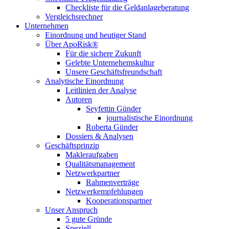
Checkliste für die Geldanlageberatung
Vergleichsrechner
Unternehmen
Einordnung und heutiger Stand
Über ApoRisk®
Für die sichere Zukunft
Gelebte Unternehemskultur
Unsere Geschäftsfreundschaft
Analytische Einordnung
Leitlinien der Analyse
Autoren
Seyfettin Günder
journalistische Einordnung
Roberta Günder
Dossiers & Analysen
Geschäftsprinzip
Makleraufgaben
Qualitätsmanagement
Netzwerkpartner
Rahmenverträge
Netzwerkempfehlungen
Kooperationspartner
Unser Anspruch
5 gute Gründe
Speziell