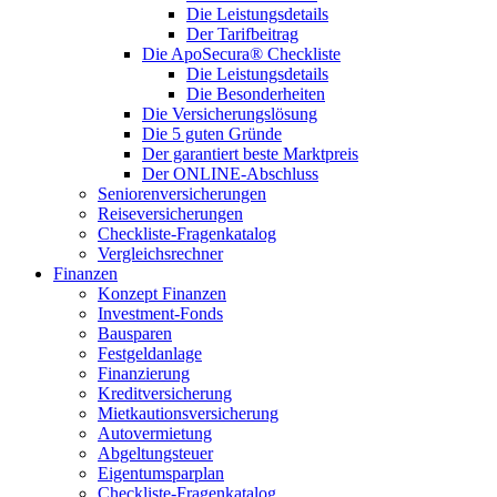
Die Leistungsdetails
Der Tarifbeitrag
Die ApoSecura® Checkliste
Die Leistungsdetails
Die Besonderheiten
Die Versicherungslösung
Die 5 guten Gründe
Der garantiert beste Marktpreis
Der ONLINE-Abschluss
Seniorenversicherungen
Reiseversicherungen
Checkliste-Fragenkatalog
Vergleichsrechner
Finanzen
Konzept Finanzen
Investment-Fonds
Bausparen
Festgeldanlage
Finanzierung
Kreditversicherung
Mietkautionsversicherung
Autovermietung
Abgeltungsteuer
Eigentumsparplan
Checkliste-Fragenkatalog