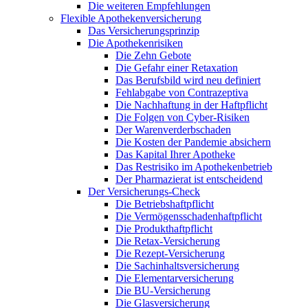
Die weiteren Empfehlungen
Flexible Apothekenversicherung
Das Versicherungsprinzip
Die Apothekenrisiken
Die Zehn Gebote
Die Gefahr einer Retaxation
Das Berufsbild wird neu definiert
Fehlabgabe von Contrazeptiva
Die Nachhaftung in der Haftpflicht
Die Folgen von Cyber-Risiken
Der Warenverderbschaden
Die Kosten der Pandemie absichern
Das Kapital Ihrer Apotheke
Das Restrisiko im Apothekenbetrieb
Der Pharmazierat ist entscheidend
Der Versicherungs-Check
Die Betriebshaftpflicht
Die Vermögensschadenhaftpflicht
Die Produkthaftpflicht
Die Retax-Versicherung
Die Rezept-Versicherung
Die Sachinhaltsversicherung
Die Elementarversicherung
Die BU-Versicherung
Die Glasversicherung