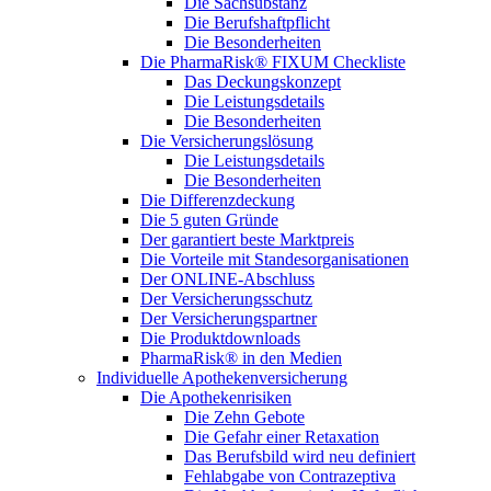
Die Sachsubstanz
Die Berufshaftpflicht
Die Besonderheiten
Die PharmaRisk® FIXUM Checkliste
Das Deckungskonzept
Die Leistungsdetails
Die Besonderheiten
Die Versicherungslösung
Die Leistungsdetails
Die Besonderheiten
Die Differenzdeckung
Die 5 guten Gründe
Der garantiert beste Marktpreis
Die Vorteile mit Standesorganisationen
Der ONLINE-Abschluss
Der Versicherungsschutz
Der Versicherungspartner
Die Produktdownloads
PharmaRisk® in den Medien
Individuelle Apothekenversicherung
Die Apothekenrisiken
Die Zehn Gebote
Die Gefahr einer Retaxation
Das Berufsbild wird neu definiert
Fehlabgabe von Contrazeptiva