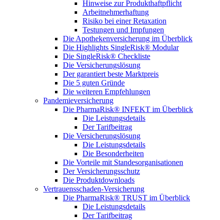
Hinweise zur Produkthaftpflicht
Arbeitnehmerhaftung
Risiko bei einer Retaxation
Testungen und Impfungen
Die Apothekenversicherung im Überblick
Die Highlights SingleRisk® Modular
Die SingleRisk® Checkliste
Die Versicherungslösung
Der garantiert beste Marktpreis
Die 5 guten Gründe
Die weiteren Empfehlungen
Pandemieversicherung
Die PharmaRisk® INFEKT im Überblick
Die Leistungsdetails
Der Tarifbeitrag
Die Versicherungslösung
Die Leistungsdetails
Die Besonderheiten
Die Vorteile mit Standesorganisationen
Der Versicherungsschutz
Die Produktdownloads
Vertrauensschaden-Versicherung
Die PharmaRisk® TRUST im Überblick
Die Leistungsdetails
Der Tarifbeitrag