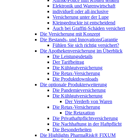
Allrisk-Police hilft Kosten senken
Elektronik und Warenwirtschaft
individuell oder all-inclusive
Versicherung unter der Lupe
Kleingedruckte ist entscheidend
Auch bei Graffiti-Schäden versichert
Die Versicherung mit Konzept
Die Bestands- und InnovationsGarantie
Fühlen Sie sich richtig versichert?
Die Apothekenversicherung im Überblick
Die Leistungsdetails
Der Tarifbeitrag
Die Kühlgutversicherung
Die Retax-Versicherung
Die Produktdownloads
Die optionale Produkterweiterung
Die Pandemieversicherung
Die Kühlgutversicherung
Der Verderb von Waren
Die Retax-Versicherung
Die Retaxation
Die Privathaftpflichtversicherung
Die Nachhaftung in der Haftpflicht
Die Besonderheiten
Die Highlights PharmaRisk® FIXUM