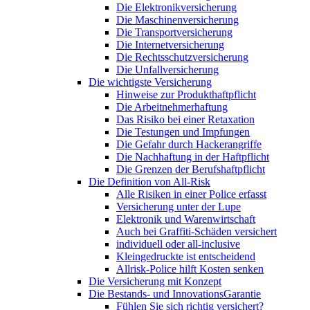
Die Elektronikversicherung
Die Maschinenversicherung
Die Transportversicherung
Die Internetversicherung
Die Rechtsschutzversicherung
Die Unfallversicherung
Die wichtigste Versicherung
Hinweise zur Produkthaftpflicht
Die Arbeitnehmerhaftung
Das Risiko bei einer Retaxation
Die Testungen und Impfungen
Die Gefahr durch Hackerangriffe
Die Nachhaftung in der Haftpflicht
Die Grenzen der Berufshaftpflicht
Die Definition von All-Risk
Alle Risiken in einer Police erfasst
Versicherung unter der Lupe
Elektronik und Warenwirtschaft
Auch bei Graffiti-Schäden versichert
individuell oder all-inclusive
Kleingedruckte ist entscheidend
Allrisk-Police hilft Kosten senken
Die Versicherung mit Konzept
Die Bestands- und InnovationsGarantie
Fühlen Sie sich richtig versichert?