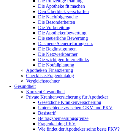
Die frühzeitige Planung
Die Apotheke fit machen
Den Überblick verschaffen
Die Nachfolgersuche
Die Besonderheiten
Die Vorbereitung
Die Apothekenbewertung
Die steuerliche Bewertung
Das neue Steuerreformgesetz
Die Begünstigungen
Die Netzwerkpartner
Die wichtigen Internetlinks
Die Notfallplanung
Apotheken-Finanzierung
Checkliste-Fragenkatalog
Vergleichsrechner
Gesundheit
Konzept Gesundheit
Private Krankenversicherung für Apotheker
Gesetzliche Krankenversicherung
Unterschiede zwischen GKV und PKV
Basistarif
Beitragsbemessungsgrenze
Fragenkatalog PKV
Wie findet der Apotheker seine beste PKV?