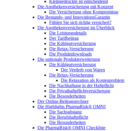
Kleingedruckte ist entscheidend
Die Apothekenversicherung mit Konzept
Die Versicherung ohne Kompromisse
Die Bestands- und InnovationsGarantie
Fühlen Sie sich richtig versichert?
Die Apothekenversicherung im Überblick
Die Leistungsdetails
Der Tarifbeitrag
Die Kühlgutversicherung
Die Retax-Versicherung
Die Produktdownloads
Die optionale Produkterweiterung
Die Kühlgutversicherung
Der Verderb von Waren
Die Retax-Versicherung
Die Retaxation als Kostenproblem
Die Nachhaftung in der Haftpflicht
Die Privathaftpflichtversicherung
Die Besonderheiten
Der Online-Beitragsrechner
Die Highlights PharmaRisk® OMNI
Die Sachsubstanz
Die Berufshaftpflicht
Die Besonderheiten
Die PharmaRisk® OMNI Checkliste