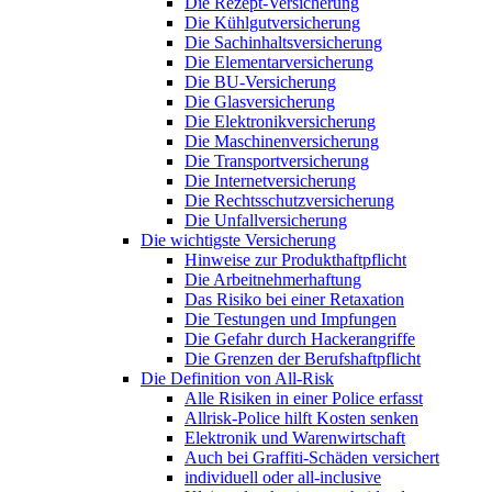
Die Rezept-Versicherung
Die Kühlgutversicherung
Die Sachinhaltsversicherung
Die Elementarversicherung
Die BU-Versicherung
Die Glasversicherung
Die Elektronikversicherung
Die Maschinenversicherung
Die Transportversicherung
Die Internetversicherung
Die Rechtsschutzversicherung
Die Unfallversicherung
Die wichtigste Versicherung
Hinweise zur Produkthaftpflicht
Die Arbeitnehmerhaftung
Das Risiko bei einer Retaxation
Die Testungen und Impfungen
Die Gefahr durch Hackerangriffe
Die Grenzen der Berufshaftpflicht
Die Definition von All-Risk
Alle Risiken in einer Police erfasst
Allrisk-Police hilft Kosten senken
Elektronik und Warenwirtschaft
Auch bei Graffiti-Schäden versichert
individuell oder all-inclusive