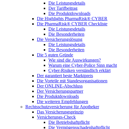
Die Leistungsdetails
Der Tarifbeitrag
Die Produktdownloads
Die Highlights PharmaRisk® CYBER
Die PharmaRisk® CYBER Checkliste
Die Leistungsdetails
Die Besonderheiten
Die Versicherungslösung
Die Leistungsdetails
Die Besonderheiten
Die 5 guten Gründe
Wie sind die Auswirkungen?
Warum eine Cyber-Police Sinn macht
Cyber-Risiken verständlich erklärt
Der garantiert beste Marktpreis
Die Vorteile mit Standesorganisationen
Der ONLINE-Abschluss
Der Versicherungspartner
Die Produktdownloads
Die weiteren Empfehlungen
Rechtsschutzversicherung für Apotheker
Das Versicherungsprinzip
Versicherungs-Check
Die Betriebshaftpflicht
Die Vermögensschadenhaftpflicht