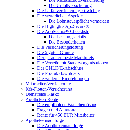
Die Rechtsschutzversicherung
Die Unfallversicherung
Die Unfallversicherung ist wichtig
Die steuerlichen Aspekte
Die Lohnsteuerpflicht vermeiden
Die Highlights ApoSecura®
Die ApoSecura® Checkliste
Die Leistungsdetails
Die Besonderheiten
Die Versicherungslösung
Die 5 guten Gründe
Der garantiert beste Marktpreis
Die Vorteile mit Standesorganisationen
Der ONLINE-Abschluss
Die Produktdownloads
Die weiteren Empfehlungen
Mitarbeiter-Versicherung
Kfz-Flotten-Versicherung
Dienstreise-Kasko
Apotheken-Rente
Die empfohlene Branchenlösung
Fragen und Antworten
Rente für 450 EUR Mitarbeiter
Apothekennachfolge
Die Apothekennachfolge