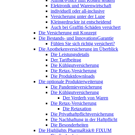
Allrisk-Police hilft Kosten senken
Elektronik und Warenwirtschaft
individuell oder all-inclusive
Versicherung unter der Lupe
Kleingedruckte ist entscheidend
Auch bei Graffiti-Schäden versichert
Die Versicherung mit Konzept
Die Bestands- und InnovationsGarantie
Fühlen Sie sich richtig versichert?
Die Apothekenversicherung im Überblick
Die Leistungsdetails
Der Tarifbeitrag
Die Kühlgutversicherung
Die Retax-Versicherung
Die Produktdownloads
Die optionale Produkterweiterung
Die Pandemieversicherung
Die Kühlgutversicherung
Der Verderb von Waren
Die Retax-Versicherung
Die Retaxation
Die Privathaftpflichtversicherung
Die Nachhaftung in der Haftpflicht
Die Besonderheiten
Die Highlights PharmaRisk® FIXUM