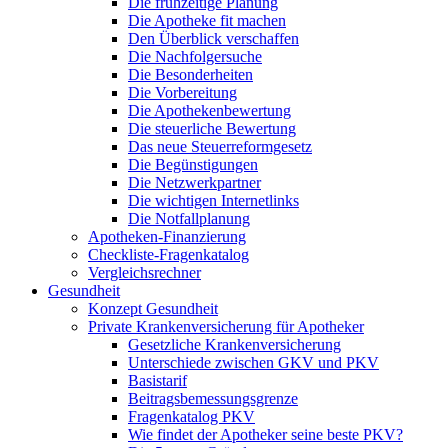
Die frühzeitige Planung
Die Apotheke fit machen
Den Überblick verschaffen
Die Nachfolgersuche
Die Besonderheiten
Die Vorbereitung
Die Apothekenbewertung
Die steuerliche Bewertung
Das neue Steuerreformgesetz
Die Begünstigungen
Die Netzwerkpartner
Die wichtigen Internetlinks
Die Notfallplanung
Apotheken-Finanzierung
Checkliste-Fragenkatalog
Vergleichsrechner
Gesundheit
Konzept Gesundheit
Private Krankenversicherung für Apotheker
Gesetzliche Krankenversicherung
Unterschiede zwischen GKV und PKV
Basistarif
Beitragsbemessungsgrenze
Fragenkatalog PKV
Wie findet der Apotheker seine beste PKV?