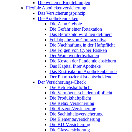
Die weiteren Empfehlungen
Flexible Apothekenversicherung
Das Versicherungsprinzip
Die Apothekenrisiken
Die Zehn Gebote
Die Gefahr einer Retaxation
Das Berufsbild wird neu definiert
Fehlabgabe von Contrazeptiva
Die Nachhaftung in der Haftpflicht
Die Folgen von Cyber-Risiken
Der Warenverderbschaden
Die Kosten der Pandemie absichern
Das Kapital Ihrer Apotheke
Das Restrisiko im Apothekenbetrieb
Der Pharmazierat ist entscheidend
Der Versicherungs-Check
Die Betriebshaftpflicht
Die Vermögensschadenhaftpflicht
Die Produkthaftpflicht
Die Retax-Versicherung
Die Rezept-Versicherung
Die Sachinhaltsversicherung
Die Elementarversicherung
Die BU-Versicherung
Die Glasversicherung