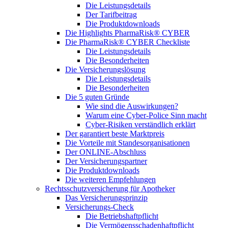
Die Leistungsdetails
Der Tarifbeitrag
Die Produktdownloads
Die Highlights PharmaRisk® CYBER
Die PharmaRisk® CYBER Checkliste
Die Leistungsdetails
Die Besonderheiten
Die Versicherungslösung
Die Leistungsdetails
Die Besonderheiten
Die 5 guten Gründe
Wie sind die Auswirkungen?
Warum eine Cyber-Police Sinn macht
Cyber-Risiken verständlich erklärt
Der garantiert beste Marktpreis
Die Vorteile mit Standesorganisationen
Der ONLINE-Abschluss
Der Versicherungspartner
Die Produktdownloads
Die weiteren Empfehlungen
Rechtsschutzversicherung für Apotheker
Das Versicherungsprinzip
Versicherungs-Check
Die Betriebshaftpflicht
Die Vermögensschadenhaftpflicht