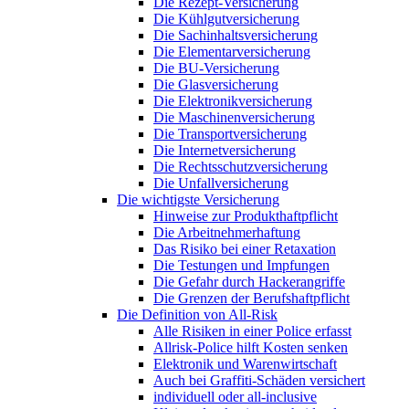
Die Rezept-Versicherung
Die Kühlgutversicherung
Die Sachinhaltsversicherung
Die Elementarversicherung
Die BU-Versicherung
Die Glasversicherung
Die Elektronikversicherung
Die Maschinenversicherung
Die Transportversicherung
Die Internetversicherung
Die Rechtsschutzversicherung
Die Unfallversicherung
Die wichtigste Versicherung
Hinweise zur Produkthaftpflicht
Die Arbeitnehmerhaftung
Das Risiko bei einer Retaxation
Die Testungen und Impfungen
Die Gefahr durch Hackerangriffe
Die Grenzen der Berufshaftpflicht
Die Definition von All-Risk
Alle Risiken in einer Police erfasst
Allrisk-Police hilft Kosten senken
Elektronik und Warenwirtschaft
Auch bei Graffiti-Schäden versichert
individuell oder all-inclusive