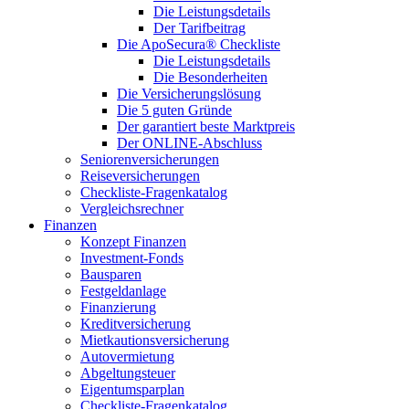
Die Leistungsdetails
Der Tarifbeitrag
Die ApoSecura® Checkliste
Die Leistungsdetails
Die Besonderheiten
Die Versicherungslösung
Die 5 guten Gründe
Der garantiert beste Marktpreis
Der ONLINE-Abschluss
Seniorenversicherungen
Reiseversicherungen
Checkliste-Fragenkatalog
Vergleichsrechner
Finanzen
Konzept Finanzen
Investment-Fonds
Bausparen
Festgeldanlage
Finanzierung
Kreditversicherung
Mietkautionsversicherung
Autovermietung
Abgeltungsteuer
Eigentumsparplan
Checkliste-Fragenkatalog