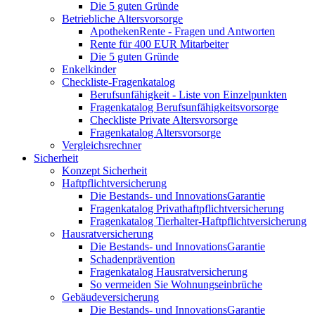
Die 5 guten Gründe
Betriebliche Altersvorsorge
ApothekenRente - Fragen und Antworten
Rente für 400 EUR Mitarbeiter
Die 5 guten Gründe
Enkelkinder
Checkliste-Fragenkatalog
Berufsunfähigkeit - Liste von Einzelpunkten
Fragenkatalog Berufsunfähigkeitsvorsorge
Checkliste Private Altersvorsorge
Fragenkatalog Altersvorsorge
Vergleichsrechner
Sicherheit
Konzept Sicherheit
Haftpflichtversicherung
Die Bestands- und InnovationsGarantie
Fragenkatalog Privathaftpflichtversicherung
Fragenkatalog Tierhalter-Haftpflichtversicherung
Hausratversicherung
Die Bestands- und InnovationsGarantie
Schadenprävention
Fragenkatalog Hausratversicherung
So vermeiden Sie Wohnungseinbrüche
Gebäudeversicherung
Die Bestands- und InnovationsGarantie