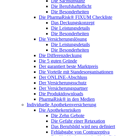
Die Sachsubstanz
Die Berufshaftpflicht
Die Besonderheiten
Die PharmaRisk® FIXUM Checkliste
Das Deckungskonzept
Die Leistungsdetails
Die Besonderheiten
Die Versicherungslösung
Die Leistungsdetails
Die Besonderheiten
Die Differenzdeckung
Die 5 guten Gründe
Der garantiert beste Marktpreis
Die Vorteile mit Standesorganisationen
Der ONLINE-Abschluss
Der Versicherungsschutz
Der Versicherungspartner
Die Produktdownloads
PharmaRisk® in den Medien
Individuelle Apothekenversicherung
Die Apothekenrisiken
Die Zehn Gebote
Die Gefahr einer Retaxation
Das Berufsbild wird neu definiert
Fehlabgabe von Contrazeptiva