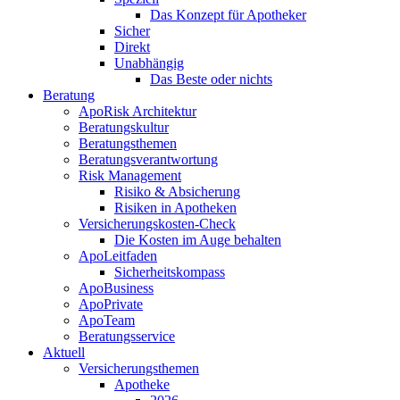
Das Konzept für Apotheker
Sicher
Direkt
Unabhängig
Das Beste oder nichts
Beratung
ApoRisk Architektur
Beratungskultur
Beratungsthemen
Beratungsverantwortung
Risk Management
Risiko & Absicherung
Risiken in Apotheken
Versicherungskosten-Check
Die Kosten im Auge behalten
ApoLeitfaden
Sicherheitskompass
ApoBusiness
ApoPrivate
ApoTeam
Beratungsservice
Aktuell
Versicherungsthemen
Apotheke