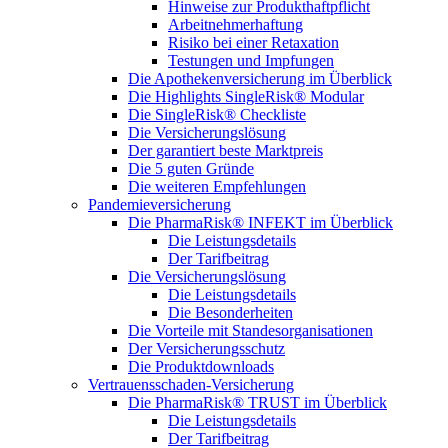
Hinweise zur Produkthaftpflicht
Arbeitnehmerhaftung
Risiko bei einer Retaxation
Testungen und Impfungen
Die Apothekenversicherung im Überblick
Die Highlights SingleRisk® Modular
Die SingleRisk® Checkliste
Die Versicherungslösung
Der garantiert beste Marktpreis
Die 5 guten Gründe
Die weiteren Empfehlungen
Pandemieversicherung
Die PharmaRisk® INFEKT im Überblick
Die Leistungsdetails
Der Tarifbeitrag
Die Versicherungslösung
Die Leistungsdetails
Die Besonderheiten
Die Vorteile mit Standesorganisationen
Der Versicherungsschutz
Die Produktdownloads
Vertrauensschaden-Versicherung
Die PharmaRisk® TRUST im Überblick
Die Leistungsdetails
Der Tarifbeitrag