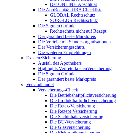
Der ONLINE-Abschluss
Die ApoRecht® JURA Checkliste
GLOBAL Rechtsschutz
SORGLOS Rechtsschutz
Die 5 guten Gründe
Rechtsschutz nicht auf Rezept
Der garantiert beste Marktpreis
Die Vorteile mit Standesorganisationen
Der Versicherungsschutz
Die weiteren Empfehlungen
ExistenzSicherung
Ausfall des Apothekers
Highlights VertreterkostenVersicherung
Die 5 guten Gründe
Der garantiert beste Marktpreis
Versandhandel
Versicherungs-Check
Die Betriebshaftpflichtversicherung
Die Produkthaftpflichtversicherung
Die Retax-Versicherung
Die Rezept-Versicherung
Die Sachinhaltsversicherung
Die BU-Versicherung
Die Glasversicherung
Die Elektronikversicherung