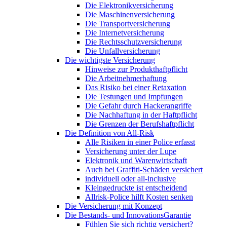
Die Elektronikversicherung
Die Maschinenversicherung
Die Transportversicherung
Die Internetversicherung
Die Rechtsschutzversicherung
Die Unfallversicherung
Die wichtigste Versicherung
Hinweise zur Produkthaftpflicht
Die Arbeitnehmerhaftung
Das Risiko bei einer Retaxation
Die Testungen und Impfungen
Die Gefahr durch Hackerangriffe
Die Nachhaftung in der Haftpflicht
Die Grenzen der Berufshaftpflicht
Die Definition von All-Risk
Alle Risiken in einer Police erfasst
Versicherung unter der Lupe
Elektronik und Warenwirtschaft
Auch bei Graffiti-Schäden versichert
individuell oder all-inclusive
Kleingedruckte ist entscheidend
Allrisk-Police hilft Kosten senken
Die Versicherung mit Konzept
Die Bestands- und InnovationsGarantie
Fühlen Sie sich richtig versichert?