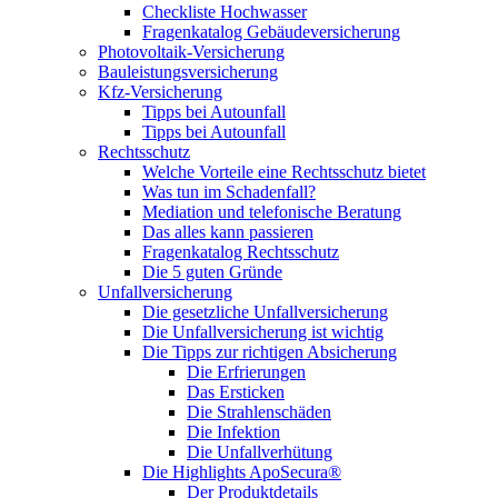
Checkliste Hochwasser
Fragenkatalog Gebäudeversicherung
Photovoltaik-Versicherung
Bauleistungsversicherung
Kfz-Versicherung
Tipps bei Autounfall
Tipps bei Autounfall
Rechtsschutz
Welche Vorteile eine Rechtsschutz bietet
Was tun im Schadenfall?
Mediation und telefonische Beratung
Das alles kann passieren
Fragenkatalog Rechtsschutz
Die 5 guten Gründe
Unfallversicherung
Die gesetzliche Unfallversicherung
Die Unfallversicherung ist wichtig
Die Tipps zur richtigen Absicherung
Die Erfrierungen
Das Ersticken
Die Strahlenschäden
Die Infektion
Die Unfallverhütung
Die Highlights ApoSecura®
Der Produktdetails