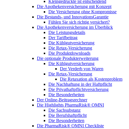
Kleingedruckte ist entscheidend
Die Apothekenversicherung mit Konzept
Die Versicherung ohne Kompromisse
Die Bestands- und InnovationsGarantie
Fühlen Sie sich richtig versichert?
Die Apothekenversicherung im Überblick
Die Leistungsdetails
Der Tarifbeitrag
Die Kühlgutversicherung
Die Retax-Versicherung
Die Produktdownloads
Die optionale Produkterweiterung
Die Kühlgutversicherung
Der Verderb von Waren
Die Retax-Versicherung
Die Retaxation als Kostenproblem
Die Nachhaftung in der Haftpflicht
Die Privathaftpflichtversicherung
Die Besonderheiten
Der Online-Beitragsrechner
Die Highlights PharmaRisk® OMNI
Die Sachsubstanz
Die Berufshaftpflicht
Die Besonderheiten
Die PharmaRisk® OMNI Checkliste