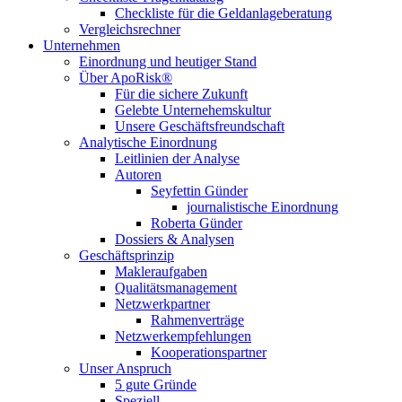
Checkliste für die Geldanlageberatung
Vergleichsrechner
Unternehmen
Einordnung und heutiger Stand
Über ApoRisk®
Für die sichere Zukunft
Gelebte Unternehemskultur
Unsere Geschäftsfreundschaft
Analytische Einordnung
Leitlinien der Analyse
Autoren
Seyfettin Günder
journalistische Einordnung
Roberta Günder
Dossiers & Analysen
Geschäftsprinzip
Makleraufgaben
Qualitätsmanagement
Netzwerkpartner
Rahmenverträge
Netzwerkempfehlungen
Kooperationspartner
Unser Anspruch
5 gute Gründe
Speziell