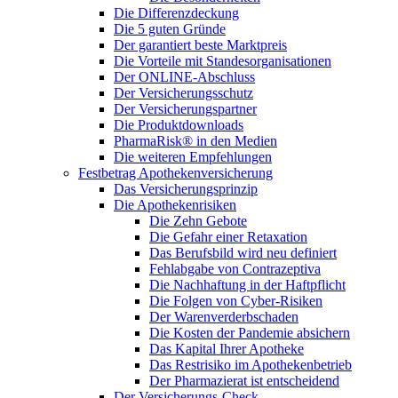
Die Differenzdeckung
Die 5 guten Gründe
Der garantiert beste Marktpreis
Die Vorteile mit Standesorganisationen
Der ONLINE-Abschluss
Der Versicherungsschutz
Der Versicherungspartner
Die Produktdownloads
PharmaRisk® in den Medien
Die weiteren Empfehlungen
Festbetrag Apothekenversicherung
Das Versicherungsprinzip
Die Apothekenrisiken
Die Zehn Gebote
Die Gefahr einer Retaxation
Das Berufsbild wird neu definiert
Fehlabgabe von Contrazeptiva
Die Nachhaftung in der Haftpflicht
Die Folgen von Cyber-Risiken
Der Warenverderbschaden
Die Kosten der Pandemie absichern
Das Kapital Ihrer Apotheke
Das Restrisiko im Apothekenbetrieb
Der Pharmazierat ist entscheidend
Der Versicherungs-Check