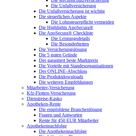
Die Rechtsschutzversicherung
Die Unfallversicherung
Die Unfallversicherung ist wichtig
Die steuerlichen Aspekte
Die Lohnsteuerpflicht vermeiden
Die Highlights ApoSecura®
Die ApoSecura® Checkliste
Die Leistungsdetails
Die Besonderheiten
Die Versicherungslösung
Die 5 guten Gründe
Der garantiert beste Marktpreis
Die Vorteile mit Standesorganisationen
Der ONLINE-Abschluss
Die Produktdownloads
Die weiteren Empfehlungen
Mitarbeiter-Versicherung
Kfz-Flotten-Versicherung
Dienstreise-Kasko
Apotheken-Rente
Die empfohlene Branchenlösung
Fragen und Antworten
Rente für 450 EUR Mitarbeiter
Apothekennachfolge
Die Apothekennachfolge