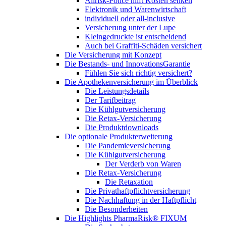
Allrisk-Police hilft Kosten senken
Elektronik und Warenwirtschaft
individuell oder all-inclusive
Versicherung unter der Lupe
Kleingedruckte ist entscheidend
Auch bei Graffiti-Schäden versichert
Die Versicherung mit Konzept
Die Bestands- und InnovationsGarantie
Fühlen Sie sich richtig versichert?
Die Apothekenversicherung im Überblick
Die Leistungsdetails
Der Tarifbeitrag
Die Kühlgutversicherung
Die Retax-Versicherung
Die Produktdownloads
Die optionale Produkterweiterung
Die Pandemieversicherung
Die Kühlgutversicherung
Der Verderb von Waren
Die Retax-Versicherung
Die Retaxation
Die Privathaftpflichtversicherung
Die Nachhaftung in der Haftpflicht
Die Besonderheiten
Die Highlights PharmaRisk® FIXUM