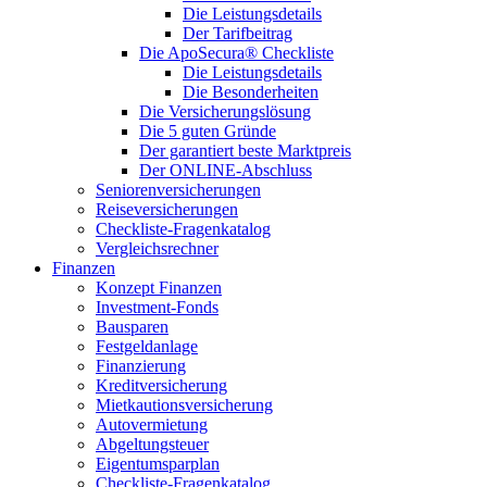
Die Leistungsdetails
Der Tarifbeitrag
Die ApoSecura® Checkliste
Die Leistungsdetails
Die Besonderheiten
Die Versicherungslösung
Die 5 guten Gründe
Der garantiert beste Marktpreis
Der ONLINE-Abschluss
Seniorenversicherungen
Reiseversicherungen
Checkliste-Fragenkatalog
Vergleichsrechner
Finanzen
Konzept Finanzen
Investment-Fonds
Bausparen
Festgeldanlage
Finanzierung
Kreditversicherung
Mietkautionsversicherung
Autovermietung
Abgeltungsteuer
Eigentumsparplan
Checkliste-Fragenkatalog