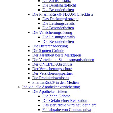
Die Sachsubstanz
Die Berufshaftpflicht
Die Besonderheiten
Die PharmaRisk® FIXUM Checkliste
Das Deckungskonzept
Die Leistungsdetails
Die Besonderheiten
Die Versicherungslösung
Die Leistungsdetails
Die Besonderheiten
Die Differenzdeckung
Die 5 guten Gründe
Der garantiert beste Marktpreis
Die Vorteile mit Standesorganisationen
Der ONLINE-Abschluss
Der Versicherungsschutz
Der Versicherungspartner
Die Produktdownloads
PharmaRisk® in den Medien
Individuelle Apothekenversicherung
Die Apothekenrisiken
Die Zehn Gebote
Die Gefahr einer Retaxation
Das Berufsbild wird neu definiert
Fehlabgabe von Contrazeptiva