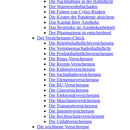
Die Nachhaftung in der Haftpflicht
Der Warenverderbschaden
Die Folgen von Cyber-Risiken
Die Kosten der Pandemie absichern
Das Kapital Ihrer Apotheke
Das Restrisiko im Apothekenbetrieb
Der Pharmazierat ist entscheidend
Der Versicherungs-Check
Die Betriebshaftpflichtversicherung
Die Vermögensschadenhaftpflicht
Die Produkthaftpflichtversicherung
Die Retax-Versicherung
Die Rezept-Versicherung
Die Kühlgutversicherung
Die Sachinhaltsversicherung
Die Elementarversicherung
Die BU-Versicherung
Die Glasversicherung
Die Elektronikversicherung
Die Maschinenversicherung
Die Transportversicherung
Die Internetversicherung
Die Rechtsschutzversicherung
Die Unfallversicherung
Die wichtigste Versicherung