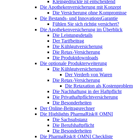
Kleingedruckte ist entscheidend
Die Apothekenversicherung mit Konzept
Die Versicherung ohne Kompromisse
Die Bestands- und InnovationsGarantie
Fühlen Sie sich richtig versichert?
Die Apothekenversicherung im Überblick
Die Leistungsdetails
Der Tarifbeitrag
Die Kühlgutversicherung
Die Retax-Versicherung
Die Produktdownloads
Die optionale Produkterweiterung
Die Kühlgutversicherung
Der Verderb von Waren
Die Retax-Versicherung
Die Retaxation als Kostenproblem
Die Nachhaftung in der Haftpflicht
Die Privathaftpflichtversicherung
Die Besonderheiten
Der Online-Beitragsrechner
Die Highlights PharmaRisk® OMNI
Die Sachsubstanz
Die Berufshaftpflicht
Die Besonderheiten
Die PharmaRisk® OMNI Checkliste