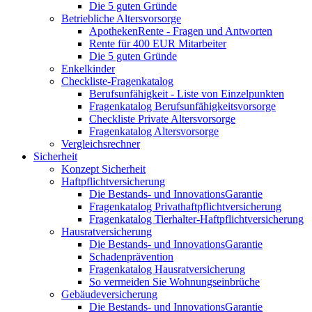
Die 5 guten Gründe
Betriebliche Altersvorsorge
ApothekenRente - Fragen und Antworten
Rente für 400 EUR Mitarbeiter
Die 5 guten Gründe
Enkelkinder
Checkliste-Fragenkatalog
Berufsunfähigkeit - Liste von Einzelpunkten
Fragenkatalog Berufsunfähigkeitsvorsorge
Checkliste Private Altersvorsorge
Fragenkatalog Altersvorsorge
Vergleichsrechner
Sicherheit
Konzept Sicherheit
Haftpflichtversicherung
Die Bestands- und InnovationsGarantie
Fragenkatalog Privathaftpflichtversicherung
Fragenkatalog Tierhalter-Haftpflichtversicherung
Hausratversicherung
Die Bestands- und InnovationsGarantie
Schadenprävention
Fragenkatalog Hausratversicherung
So vermeiden Sie Wohnungseinbrüche
Gebäudeversicherung
Die Bestands- und InnovationsGarantie