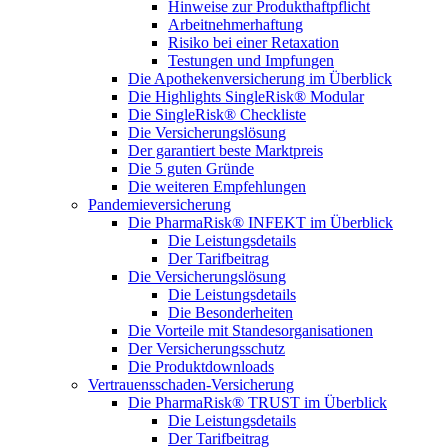
Hinweise zur Produkthaftpflicht
Arbeitnehmerhaftung
Risiko bei einer Retaxation
Testungen und Impfungen
Die Apothekenversicherung im Überblick
Die Highlights SingleRisk® Modular
Die SingleRisk® Checkliste
Die Versicherungslösung
Der garantiert beste Marktpreis
Die 5 guten Gründe
Die weiteren Empfehlungen
Pandemieversicherung
Die PharmaRisk® INFEKT im Überblick
Die Leistungsdetails
Der Tarifbeitrag
Die Versicherungslösung
Die Leistungsdetails
Die Besonderheiten
Die Vorteile mit Standesorganisationen
Der Versicherungsschutz
Die Produktdownloads
Vertrauensschaden-Versicherung
Die PharmaRisk® TRUST im Überblick
Die Leistungsdetails
Der Tarifbeitrag