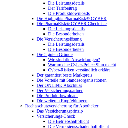
Die Leistungsdetails
Der Tarifbeitrag
Die Produktdownloads
Die Highlights PharmaRisk® CYBER
Die PharmaRisk® CYBER Checkliste
Die Leistungsdetails
Die Besonderheiten
Die Versicherungslösung
Die Leistungsdetails
Die Besonderheiten
Die 5 guten Gründe
Wie sind die Auswirkungen?
Warum eine Cyber-Police Sinn macht
Cyber-Risiken verständlich erklärt
Der garantiert beste Marktpreis
Die Vorteile mit Standesorganisationen
Der ONLINE-Abschluss
Der Versicherungspartner
Die Produktdownloads
Die weiteren Empfehlungen
Rechtsschutzversicherung für Apotheker
Das Versicherungsprinzip
Versicherungs-Check
Die Betriebshaftpflicht
Die Vermögensschadenhaftpflicht