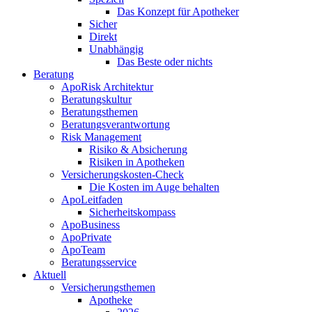
Das Konzept für Apotheker
Sicher
Direkt
Unabhängig
Das Beste oder nichts
Beratung
ApoRisk Architektur
Beratungskultur
Beratungsthemen
Beratungsverantwortung
Risk Management
Risiko & Absicherung
Risiken in Apotheken
Versicherungskosten-Check
Die Kosten im Auge behalten
ApoLeitfaden
Sicherheitskompass
ApoBusiness
ApoPrivate
ApoTeam
Beratungsservice
Aktuell
Versicherungsthemen
Apotheke