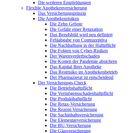
Die weiteren Empfehlungen
Flexible Apothekenversicherung
Das Versicherungsprinzip
Die Apothekenrisiken
Die Zehn Gebote
Die Gefahr einer Retaxation
Das Berufsbild wird neu definiert
Fehlabgabe von Contrazeptiva
Die Nachhaftung in der Haftpflicht
Die Folgen von Cyber-Risiken
Der Warenverderbschaden
Die Kosten der Pandemie absichern
Das Kapital Ihrer Apotheke
Das Restrisiko im Apothekenbetrieb
Der Pharmazierat ist entscheidend
Der Versicherungs-Check
Die Betriebshaftpflicht
Die Vermögensschadenhaftpflicht
Die Produkthaftpflicht
Die Retax-Versicherung
Die Rezept-Versicherung
Die Sachinhaltsversicherung
Die Elementarversicherung
Die BU-Versicherung
Die Glasversicherung