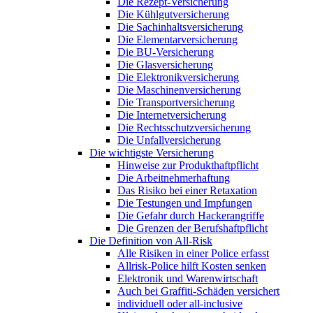
Die Rezept-Versicherung
Die Kühlgutversicherung
Die Sachinhaltsversicherung
Die Elementarversicherung
Die BU-Versicherung
Die Glasversicherung
Die Elektronikversicherung
Die Maschinenversicherung
Die Transportversicherung
Die Internetversicherung
Die Rechtsschutzversicherung
Die Unfallversicherung
Die wichtigste Versicherung
Hinweise zur Produkthaftpflicht
Die Arbeitnehmerhaftung
Das Risiko bei einer Retaxation
Die Testungen und Impfungen
Die Gefahr durch Hackerangriffe
Die Grenzen der Berufshaftpflicht
Die Definition von All-Risk
Alle Risiken in einer Police erfasst
Allrisk-Police hilft Kosten senken
Elektronik und Warenwirtschaft
Auch bei Graffiti-Schäden versichert
individuell oder all-inclusive