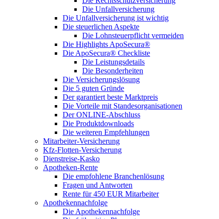
Die Rechtsschutzversicherung
Die Unfallversicherung
Die Unfallversicherung ist wichtig
Die steuerlichen Aspekte
Die Lohnsteuerpflicht vermeiden
Die Highlights ApoSecura®
Die ApoSecura® Checkliste
Die Leistungsdetails
Die Besonderheiten
Die Versicherungslösung
Die 5 guten Gründe
Der garantiert beste Marktpreis
Die Vorteile mit Standesorganisationen
Der ONLINE-Abschluss
Die Produktdownloads
Die weiteren Empfehlungen
Mitarbeiter-Versicherung
Kfz-Flotten-Versicherung
Dienstreise-Kasko
Apotheken-Rente
Die empfohlene Branchenlösung
Fragen und Antworten
Rente für 450 EUR Mitarbeiter
Apothekennachfolge
Die Apothekennachfolge