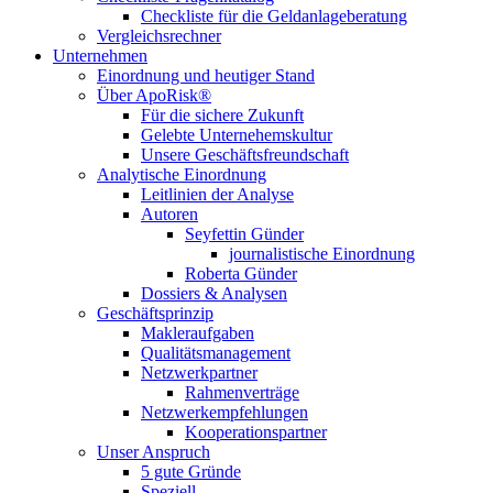
Checkliste für die Geldanlageberatung
Vergleichsrechner
Unternehmen
Einordnung und heutiger Stand
Über ApoRisk®
Für die sichere Zukunft
Gelebte Unternehemskultur
Unsere Geschäftsfreundschaft
Analytische Einordnung
Leitlinien der Analyse
Autoren
Seyfettin Günder
journalistische Einordnung
Roberta Günder
Dossiers & Analysen
Geschäftsprinzip
Makleraufgaben
Qualitätsmanagement
Netzwerkpartner
Rahmenverträge
Netzwerkempfehlungen
Kooperationspartner
Unser Anspruch
5 gute Gründe
Speziell