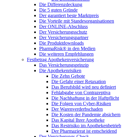
Die Differenzdeckung
Die 5 guten Gründe
Der garantiert beste Marktpreis
Die Vorteile mit Standesorganisationen
Der ONLINE-Abschluss
Der Versicherungsschutz
Der Versicherungspartner
Die Produktdownloads
PharmaRisk® in den Medien
Die weiteren Empfehlungen
Festbetrag Apothekenversicherung
Das Versicherungsprinzip
Die Apothekenrisiken
Die Zehn Gebote
Die Gefahr einer Retaxation
Das Berufsbild wird neu definiert
Fehlabgabe von Contrazeptiva
Die Nachhaftung in der Haftpflicht
Die Folgen von Cyber-Risiken
Der Warenverderbschaden
Die Kosten der Pandemie absichern
Das Kapital Ihrer Apotheke
Das Restrisiko im Apothekenbetrieb
Der Pharmazierat ist entscheidend
Der Versicherungs-Check