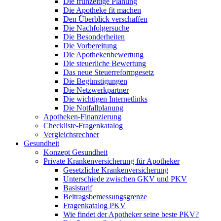
Die frühzeitige Planung
Die Apotheke fit machen
Den Überblick verschaffen
Die Nachfolgersuche
Die Besonderheiten
Die Vorbereitung
Die Apothekenbewertung
Die steuerliche Bewertung
Das neue Steuerreformgesetz
Die Begünstigungen
Die Netzwerkpartner
Die wichtigen Internetlinks
Die Notfallplanung
Apotheken-Finanzierung
Checkliste-Fragenkatalog
Vergleichsrechner
Gesundheit
Konzept Gesundheit
Private Krankenversicherung für Apotheker
Gesetzliche Krankenversicherung
Unterschiede zwischen GKV und PKV
Basistarif
Beitragsbemessungsgrenze
Fragenkatalog PKV
Wie findet der Apotheker seine beste PKV?