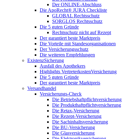
Der ONLINE-Abschluss
Die ApoRecht® JURA Checkliste
GLOBAL Rechtsschutz
SORGLOS Rechtsschutz
Die 5 guten Gründe
Rechtsschutz nicht auf Rezept
Der garantiert beste Marktpreis
Die Vorteile mit Standesorganisationen
Der Versicherungsschutz
Die weiteren Empfehlungen
ExistenzSicherung
Ausfall des Apothekers
Highlights VertreterkostenVersicherung
Die 5 guten Gründe
Der garantiert beste Marktpreis
Versandhandel
Versicherungs-Check
Die Betriebshaftpflichtversicherung
Die Produkthaftpflichtversicherung
Die Retax-Versicherung
Die Rezept-Versicherung
Die Sachinhaltsversicherung
Die BU-Versicherung
Die Glasversicherung
Die Elektronikversicherung