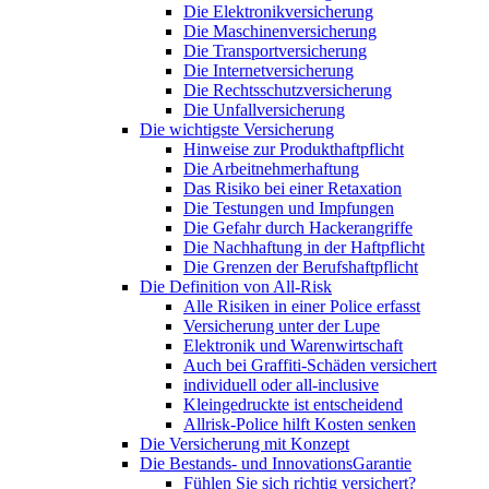
Die Elektronikversicherung
Die Maschinenversicherung
Die Transportversicherung
Die Internetversicherung
Die Rechtsschutzversicherung
Die Unfallversicherung
Die wichtigste Versicherung
Hinweise zur Produkthaftpflicht
Die Arbeitnehmerhaftung
Das Risiko bei einer Retaxation
Die Testungen und Impfungen
Die Gefahr durch Hackerangriffe
Die Nachhaftung in der Haftpflicht
Die Grenzen der Berufshaftpflicht
Die Definition von All-Risk
Alle Risiken in einer Police erfasst
Versicherung unter der Lupe
Elektronik und Warenwirtschaft
Auch bei Graffiti-Schäden versichert
individuell oder all-inclusive
Kleingedruckte ist entscheidend
Allrisk-Police hilft Kosten senken
Die Versicherung mit Konzept
Die Bestands- und InnovationsGarantie
Fühlen Sie sich richtig versichert?