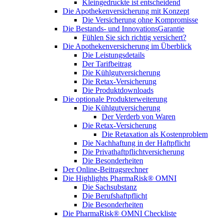
Kleingedruckte ist entscheidend
Die Apothekenversicherung mit Konzept
Die Versicherung ohne Kompromisse
Die Bestands- und InnovationsGarantie
Fühlen Sie sich richtig versichert?
Die Apothekenversicherung im Überblick
Die Leistungsdetails
Der Tarifbeitrag
Die Kühlgutversicherung
Die Retax-Versicherung
Die Produktdownloads
Die optionale Produkterweiterung
Die Kühlgutversicherung
Der Verderb von Waren
Die Retax-Versicherung
Die Retaxation als Kostenproblem
Die Nachhaftung in der Haftpflicht
Die Privathaftpflichtversicherung
Die Besonderheiten
Der Online-Beitragsrechner
Die Highlights PharmaRisk® OMNI
Die Sachsubstanz
Die Berufshaftpflicht
Die Besonderheiten
Die PharmaRisk® OMNI Checkliste