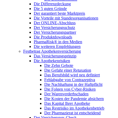
Die Differenzdeckung
Die 5 guten Gründe
Der garantiert beste Marktpreis
Die Vorteile mit Standesorganisationen
Der ONLINE-Abschluss
Der Versicherungsschutz
Der Versicherungspartner
Die Produktdownloads
PharmaRisk® in den Medien
Die weiteren Empfehlungen
Festbetrag Apothekenversicherung
Das Versicherungsprinzip
Die Apothekenrisiken
Die Zehn Gebote
Die Gefahr einer Retaxation
Das Berufsbild wird neu definiert
Fehlabgabe von Contrazeptiva
Die Nachhaftung in der Haftpflicht
Die Folgen von Cyber-Risiken
Der Warenverderbschaden
Die Kosten der Pandemie absichern
Das Kapital Ihrer Apotheke
Das Restrisiko im Apothekenbetrieb
Der Pharmazierat ist entscheidend
Der Versicherungs-Check