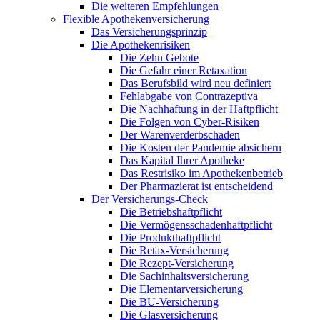
Die weiteren Empfehlungen
Flexible Apothekenversicherung
Das Versicherungsprinzip
Die Apothekenrisiken
Die Zehn Gebote
Die Gefahr einer Retaxation
Das Berufsbild wird neu definiert
Fehlabgabe von Contrazeptiva
Die Nachhaftung in der Haftpflicht
Die Folgen von Cyber-Risiken
Der Warenverderbschaden
Die Kosten der Pandemie absichern
Das Kapital Ihrer Apotheke
Das Restrisiko im Apothekenbetrieb
Der Pharmazierat ist entscheidend
Der Versicherungs-Check
Die Betriebshaftpflicht
Die Vermögensschadenhaftpflicht
Die Produkthaftpflicht
Die Retax-Versicherung
Die Rezept-Versicherung
Die Sachinhaltsversicherung
Die Elementarversicherung
Die BU-Versicherung
Die Glasversicherung