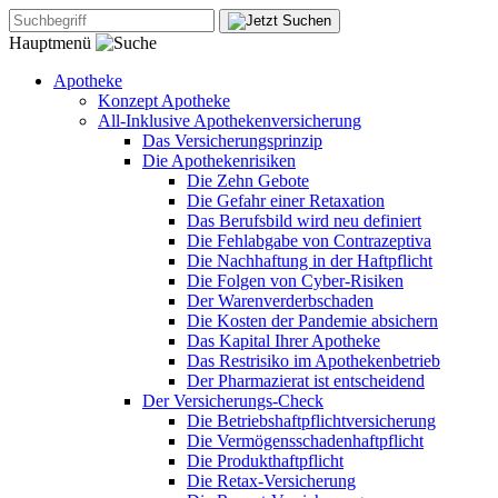
Hauptmenü
Apotheke
Konzept Apotheke
All-Inklusive Apothekenversicherung
Das Versicherungsprinzip
Die Apothekenrisiken
Die Zehn Gebote
Die Gefahr einer Retaxation
Das Berufsbild wird neu definiert
Die Fehlabgabe von Contrazeptiva
Die Nachhaftung in der Haftpflicht
Die Folgen von Cyber-Risiken
Der Warenverderbschaden
Die Kosten der Pandemie absichern
Das Kapital Ihrer Apotheke
Das Restrisiko im Apothekenbetrieb
Der Pharmazierat ist entscheidend
Der Versicherungs-Check
Die Betriebshaftpflichtversicherung
Die Vermögensschadenhaftpflicht
Die Produkthaftpflicht
Die Retax-Versicherung