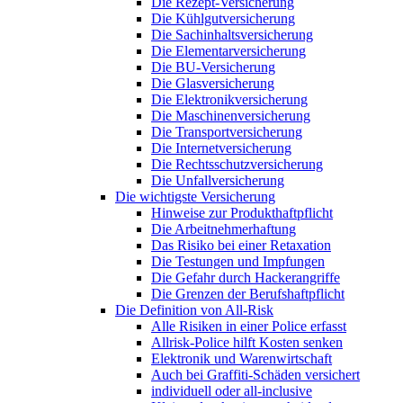
Die Rezept-Versicherung
Die Kühlgutversicherung
Die Sachinhaltsversicherung
Die Elementarversicherung
Die BU-Versicherung
Die Glasversicherung
Die Elektronikversicherung
Die Maschinenversicherung
Die Transportversicherung
Die Internetversicherung
Die Rechtsschutzversicherung
Die Unfallversicherung
Die wichtigste Versicherung
Hinweise zur Produkthaftpflicht
Die Arbeitnehmerhaftung
Das Risiko bei einer Retaxation
Die Testungen und Impfungen
Die Gefahr durch Hackerangriffe
Die Grenzen der Berufshaftpflicht
Die Definition von All-Risk
Alle Risiken in einer Police erfasst
Allrisk-Police hilft Kosten senken
Elektronik und Warenwirtschaft
Auch bei Graffiti-Schäden versichert
individuell oder all-inclusive