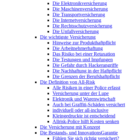
Die Elektronikversicherung
Die Maschinenversicherung
Die Transportversicherung
Die Internetversicherung
Die Rechtsschutzversicherung
Die Unfallversicherung
Die wichtigste Versicherung
Hinweise zur Produkthaftpflicht
Die Arbeitnehmerhaftung
Das Risiko bei einer Retaxation
Die Testungen und Impfungen
Die Gefahr durch Hackerangriffe
Die Nachhaftung in der Haftpflicht
Die Grenzen der Berufshaftpflicht
Die Definition von All-Risk
Alle Risiken in einer Police erfasst
Versicherung unter der Lupe
Elektronik und Warenwirtschaft
Auch bei Graffiti-Schäden versichert
individuell oder all-inclusive
Kleingedruckte ist entscheidend
Allrisk-Police hilft Kosten senken
Die Versicherung mit Konzept
Die Bestands- und InnovationsGarantie
Fühlen Sie sich richtig versichert?