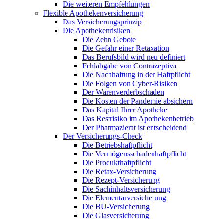
Die weiteren Empfehlungen
Flexible Apothekenversicherung
Das Versicherungsprinzip
Die Apothekenrisiken
Die Zehn Gebote
Die Gefahr einer Retaxation
Das Berufsbild wird neu definiert
Fehlabgabe von Contrazeptiva
Die Nachhaftung in der Haftpflicht
Die Folgen von Cyber-Risiken
Der Warenverderbschaden
Die Kosten der Pandemie absichern
Das Kapital Ihrer Apotheke
Das Restrisiko im Apothekenbetrieb
Der Pharmazierat ist entscheidend
Der Versicherungs-Check
Die Betriebshaftpflicht
Die Vermögensschadenhaftpflicht
Die Produkthaftpflicht
Die Retax-Versicherung
Die Rezept-Versicherung
Die Sachinhaltsversicherung
Die Elementarversicherung
Die BU-Versicherung
Die Glasversicherung