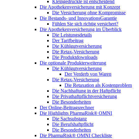
Kleingedruckte ist entscheidend
Die Apothekenversicherung mit Konzept
Die Versicherung ohne Kompromisse
Die Bestands- und InnovationsGarantie
Fühlen Sie sich richtig versichert?
Die Apothekenversicherung im Überblick
Die Leistungsdetails
Der Tarifbeitrag
Die Kühlgutversicherung
Die Retax-Versicherung
Die Produktdownloads
Die optionale Produkterweiterung
Die Kühlgutversicherung
Der Verderb von Waren
Die Retax-Versicherung
Die Retaxation als Kostenproblem
Die Nachhaftung in der Haftpflicht
Die Privathaftpflichtversicherung
Die Besonderheiten
Der Online-Beitragsrechner
Die Highlights PharmaRisk® OMNI
Die Sachsubstanz
Die Berufshaftpflicht
Die Besonderheiten
Die PharmaRisk® OMNI Checkliste