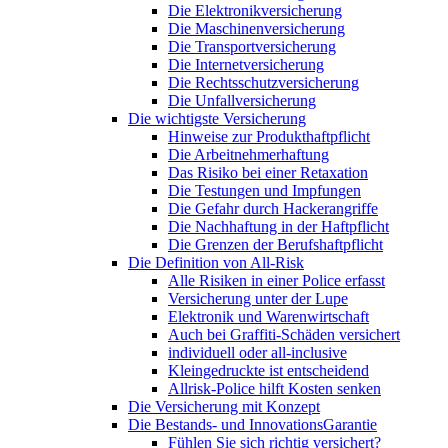
Die Elektronikversicherung
Die Maschinenversicherung
Die Transportversicherung
Die Internetversicherung
Die Rechtsschutzversicherung
Die Unfallversicherung
Die wichtigste Versicherung
Hinweise zur Produkthaftpflicht
Die Arbeitnehmerhaftung
Das Risiko bei einer Retaxation
Die Testungen und Impfungen
Die Gefahr durch Hackerangriffe
Die Nachhaftung in der Haftpflicht
Die Grenzen der Berufshaftpflicht
Die Definition von All-Risk
Alle Risiken in einer Police erfasst
Versicherung unter der Lupe
Elektronik und Warenwirtschaft
Auch bei Graffiti-Schäden versichert
individuell oder all-inclusive
Kleingedruckte ist entscheidend
Allrisk-Police hilft Kosten senken
Die Versicherung mit Konzept
Die Bestands- und InnovationsGarantie
Fühlen Sie sich richtig versichert?