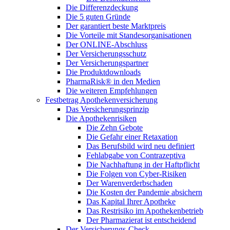
Die Differenzdeckung
Die 5 guten Gründe
Der garantiert beste Marktpreis
Die Vorteile mit Standesorganisationen
Der ONLINE-Abschluss
Der Versicherungsschutz
Der Versicherungspartner
Die Produktdownloads
PharmaRisk® in den Medien
Die weiteren Empfehlungen
Festbetrag Apothekenversicherung
Das Versicherungsprinzip
Die Apothekenrisiken
Die Zehn Gebote
Die Gefahr einer Retaxation
Das Berufsbild wird neu definiert
Fehlabgabe von Contrazeptiva
Die Nachhaftung in der Haftpflicht
Die Folgen von Cyber-Risiken
Der Warenverderbschaden
Die Kosten der Pandemie absichern
Das Kapital Ihrer Apotheke
Das Restrisiko im Apothekenbetrieb
Der Pharmazierat ist entscheidend
Der Versicherungs-Check