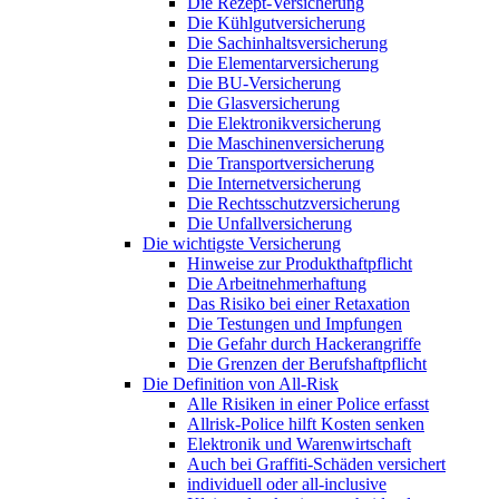
Die Rezept-Versicherung
Die Kühlgutversicherung
Die Sachinhaltsversicherung
Die Elementarversicherung
Die BU-Versicherung
Die Glasversicherung
Die Elektronikversicherung
Die Maschinenversicherung
Die Transportversicherung
Die Internetversicherung
Die Rechtsschutzversicherung
Die Unfallversicherung
Die wichtigste Versicherung
Hinweise zur Produkthaftpflicht
Die Arbeitnehmerhaftung
Das Risiko bei einer Retaxation
Die Testungen und Impfungen
Die Gefahr durch Hackerangriffe
Die Grenzen der Berufshaftpflicht
Die Definition von All-Risk
Alle Risiken in einer Police erfasst
Allrisk-Police hilft Kosten senken
Elektronik und Warenwirtschaft
Auch bei Graffiti-Schäden versichert
individuell oder all-inclusive