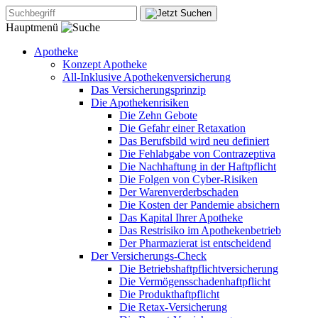
Hauptmenü
Apotheke
Konzept Apotheke
All-Inklusive Apothekenversicherung
Das Versicherungsprinzip
Die Apothekenrisiken
Die Zehn Gebote
Die Gefahr einer Retaxation
Das Berufsbild wird neu definiert
Die Fehlabgabe von Contrazeptiva
Die Nachhaftung in der Haftpflicht
Die Folgen von Cyber-Risiken
Der Warenverderbschaden
Die Kosten der Pandemie absichern
Das Kapital Ihrer Apotheke
Das Restrisiko im Apothekenbetrieb
Der Pharmazierat ist entscheidend
Der Versicherungs-Check
Die Betriebshaftpflichtversicherung
Die Vermögensschadenhaftpflicht
Die Produkthaftpflicht
Die Retax-Versicherung