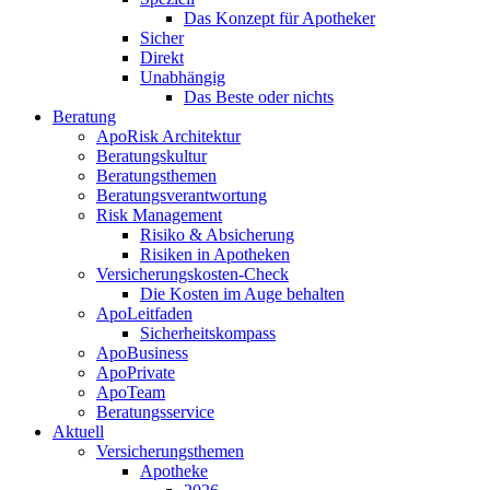
Das Konzept für Apotheker
Sicher
Direkt
Unabhängig
Das Beste oder nichts
Beratung
ApoRisk Architektur
Beratungskultur
Beratungsthemen
Beratungsverantwortung
Risk Management
Risiko & Absicherung
Risiken in Apotheken
Versicherungskosten-Check
Die Kosten im Auge behalten
ApoLeitfaden
Sicherheitskompass
ApoBusiness
ApoPrivate
ApoTeam
Beratungsservice
Aktuell
Versicherungsthemen
Apotheke