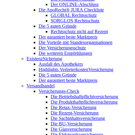
Der ONLINE-Abschluss
Die ApoRecht® JURA Checkliste
GLOBAL Rechtsschutz
SORGLOS Rechtsschutz
Die 5 guten Gründe
Rechtsschutz nicht auf Rezept
Der garantiert beste Marktpreis
Die Vorteile mit Standesorganisationen
Der Versicherungsschutz
Die weiteren Empfehlungen
ExistenzSicherung
Ausfall des Apothekers
Highlights VertreterkostenVersicherung
Die 5 guten Gründe
Der garantiert beste Marktpreis
Versandhandel
Versicherungs-Check
Die Betriebshaftpflichtversicherung
Die Produkthaftpflichtversicherung
Die Retax-Versicherung
Die Rezept-Versicherung
Die Sachinhaltsversicherung
Die BU-Versicherung
Die Glasversicherung
Die Elektronikversicherung