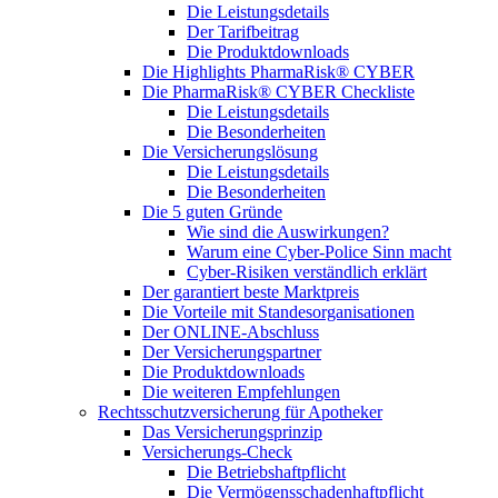
Die Leistungsdetails
Der Tarifbeitrag
Die Produktdownloads
Die Highlights PharmaRisk® CYBER
Die PharmaRisk® CYBER Checkliste
Die Leistungsdetails
Die Besonderheiten
Die Versicherungslösung
Die Leistungsdetails
Die Besonderheiten
Die 5 guten Gründe
Wie sind die Auswirkungen?
Warum eine Cyber-Police Sinn macht
Cyber-Risiken verständlich erklärt
Der garantiert beste Marktpreis
Die Vorteile mit Standesorganisationen
Der ONLINE-Abschluss
Der Versicherungspartner
Die Produktdownloads
Die weiteren Empfehlungen
Rechtsschutzversicherung für Apotheker
Das Versicherungsprinzip
Versicherungs-Check
Die Betriebshaftpflicht
Die Vermögensschadenhaftpflicht