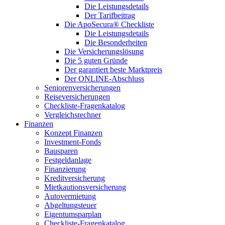
Die Leistungsdetails
Der Tarifbeitrag
Die ApoSecura® Checkliste
Die Leistungsdetails
Die Besonderheiten
Die Versicherungslösung
Die 5 guten Gründe
Der garantiert beste Marktpreis
Der ONLINE-Abschluss
Seniorenversicherungen
Reiseversicherungen
Checkliste-Fragenkatalog
Vergleichsrechner
Finanzen
Konzept Finanzen
Investment-Fonds
Bausparen
Festgeldanlage
Finanzierung
Kreditversicherung
Mietkautionsversicherung
Autovermietung
Abgeltungsteuer
Eigentumsparplan
Checkliste-Fragenkatalog