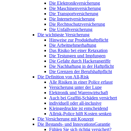
Die Elektronikversicherung
Die Maschinenversicherung
Die Transportversicherung
Die Internetversicherung
Die Rechtsschutzversicherung
Die Unfallversicherung
Die wichtigste Versicherung
Hinweise zur Produkthaftpflicht
Die Arbeitnehmerhaftung
Das Risiko bei einer Retaxation
Die Testungen und Impfungen
Die Gefahr durch Hackerangriffe
Die Nachhaftung in der Haftpflicht
Die Grenzen der Berufshaftpflicht
Die Definition von All-Risk
Alle Risiken in einer Police erfasst
Versicherung unter der Lupe
Elektronik und Warenwirtschaft
Auch bei Graffiti-Schäden versichert
individuell oder all-inclusive
Kleingedruckte ist entscheidend
Allrisk-Police hilft Kosten senken
Die Versicherung mit Konzept
Die Bestands- und InnovationsGarantie
Fühlen Sie sich richtig versichert?