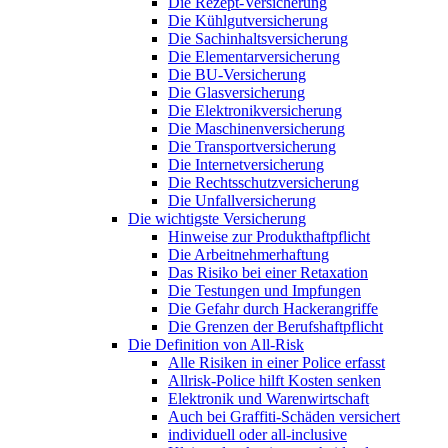
Die Rezept-Versicherung
Die Kühlgutversicherung
Die Sachinhaltsversicherung
Die Elementarversicherung
Die BU-Versicherung
Die Glasversicherung
Die Elektronikversicherung
Die Maschinenversicherung
Die Transportversicherung
Die Internetversicherung
Die Rechtsschutzversicherung
Die Unfallversicherung
Die wichtigste Versicherung
Hinweise zur Produkthaftpflicht
Die Arbeitnehmerhaftung
Das Risiko bei einer Retaxation
Die Testungen und Impfungen
Die Gefahr durch Hackerangriffe
Die Grenzen der Berufshaftpflicht
Die Definition von All-Risk
Alle Risiken in einer Police erfasst
Allrisk-Police hilft Kosten senken
Elektronik und Warenwirtschaft
Auch bei Graffiti-Schäden versichert
individuell oder all-inclusive