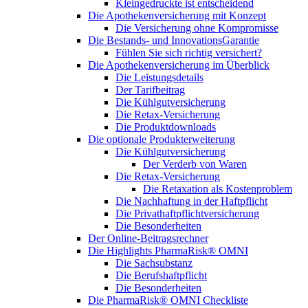
Kleingedruckte ist entscheidend
Die Apothekenversicherung mit Konzept
Die Versicherung ohne Kompromisse
Die Bestands- und InnovationsGarantie
Fühlen Sie sich richtig versichert?
Die Apothekenversicherung im Überblick
Die Leistungsdetails
Der Tarifbeitrag
Die Kühlgutversicherung
Die Retax-Versicherung
Die Produktdownloads
Die optionale Produkterweiterung
Die Kühlgutversicherung
Der Verderb von Waren
Die Retax-Versicherung
Die Retaxation als Kostenproblem
Die Nachhaftung in der Haftpflicht
Die Privathaftpflichtversicherung
Die Besonderheiten
Der Online-Beitragsrechner
Die Highlights PharmaRisk® OMNI
Die Sachsubstanz
Die Berufshaftpflicht
Die Besonderheiten
Die PharmaRisk® OMNI Checkliste