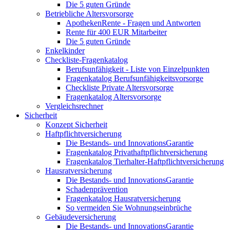
Die 5 guten Gründe
Betriebliche Altersvorsorge
ApothekenRente - Fragen und Antworten
Rente für 400 EUR Mitarbeiter
Die 5 guten Gründe
Enkelkinder
Checkliste-Fragenkatalog
Berufsunfähigkeit - Liste von Einzelpunkten
Fragenkatalog Berufsunfähigkeitsvorsorge
Checkliste Private Altersvorsorge
Fragenkatalog Altersvorsorge
Vergleichsrechner
Sicherheit
Konzept Sicherheit
Haftpflichtversicherung
Die Bestands- und InnovationsGarantie
Fragenkatalog Privathaftpflichtversicherung
Fragenkatalog Tierhalter-Haftpflichtversicherung
Hausratversicherung
Die Bestands- und InnovationsGarantie
Schadenprävention
Fragenkatalog Hausratversicherung
So vermeiden Sie Wohnungseinbrüche
Gebäudeversicherung
Die Bestands- und InnovationsGarantie