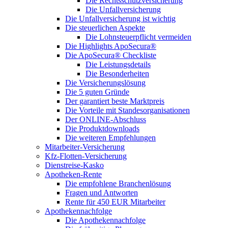
Die Rechtsschutzversicherung
Die Unfallversicherung
Die Unfallversicherung ist wichtig
Die steuerlichen Aspekte
Die Lohnsteuerpflicht vermeiden
Die Highlights ApoSecura®
Die ApoSecura® Checkliste
Die Leistungsdetails
Die Besonderheiten
Die Versicherungslösung
Die 5 guten Gründe
Der garantiert beste Marktpreis
Die Vorteile mit Standesorganisationen
Der ONLINE-Abschluss
Die Produktdownloads
Die weiteren Empfehlungen
Mitarbeiter-Versicherung
Kfz-Flotten-Versicherung
Dienstreise-Kasko
Apotheken-Rente
Die empfohlene Branchenlösung
Fragen und Antworten
Rente für 450 EUR Mitarbeiter
Apothekennachfolge
Die Apothekennachfolge