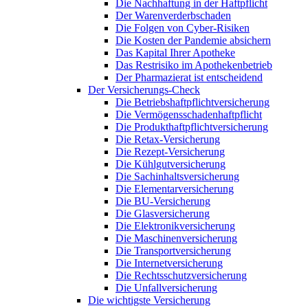
Die Nachhaftung in der Haftpflicht
Der Warenverderbschaden
Die Folgen von Cyber-Risiken
Die Kosten der Pandemie absichern
Das Kapital Ihrer Apotheke
Das Restrisiko im Apothekenbetrieb
Der Pharmazierat ist entscheidend
Der Versicherungs-Check
Die Betriebshaftpflichtversicherung
Die Vermögensschadenhaftpflicht
Die Produkthaftpflichtversicherung
Die Retax-Versicherung
Die Rezept-Versicherung
Die Kühlgutversicherung
Die Sachinhaltsversicherung
Die Elementarversicherung
Die BU-Versicherung
Die Glasversicherung
Die Elektronikversicherung
Die Maschinenversicherung
Die Transportversicherung
Die Internetversicherung
Die Rechtsschutzversicherung
Die Unfallversicherung
Die wichtigste Versicherung