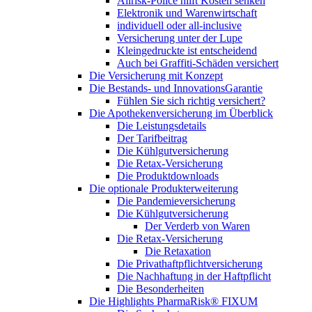
Allrisk-Police hilft Kosten senken
Elektronik und Warenwirtschaft
individuell oder all-inclusive
Versicherung unter der Lupe
Kleingedruckte ist entscheidend
Auch bei Graffiti-Schäden versichert
Die Versicherung mit Konzept
Die Bestands- und InnovationsGarantie
Fühlen Sie sich richtig versichert?
Die Apothekenversicherung im Überblick
Die Leistungsdetails
Der Tarifbeitrag
Die Kühlgutversicherung
Die Retax-Versicherung
Die Produktdownloads
Die optionale Produkterweiterung
Die Pandemieversicherung
Die Kühlgutversicherung
Der Verderb von Waren
Die Retax-Versicherung
Die Retaxation
Die Privathaftpflichtversicherung
Die Nachhaftung in der Haftpflicht
Die Besonderheiten
Die Highlights PharmaRisk® FIXUM