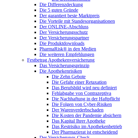
Die Differenzdeckung
Die 5 guten Gründe
Der garantiert beste Marktpreis
Die Vorteile mit Standesorganisationen
Der ONLINE-Abschluss
Der Versicherungsschutz
Der Versicherungspartner
Die Produktdownloads
PharmaRisk® in den Medien
Die weiteren Empfehlungen
Festbetrag Apothekenversicherung
Das Versicherungsprinzip
Die Apothekenrisiken
Die Zehn Gebote
Die Gefahr einer Retaxation
Das Berufsbild wird neu definiert
Fehlabgabe von Contrazeptiva
Die Nachhaftung in der Haftpflicht
Die Folgen von Cyber-Risiken
Der Warenverderbschaden
Die Kosten der Pandemie absichern
Das Kapital Ihrer Apotheke
Das Restrisiko im Apothekenbetrieb
Der Pharmazierat ist entscheidend
Der Versicherungs-Check