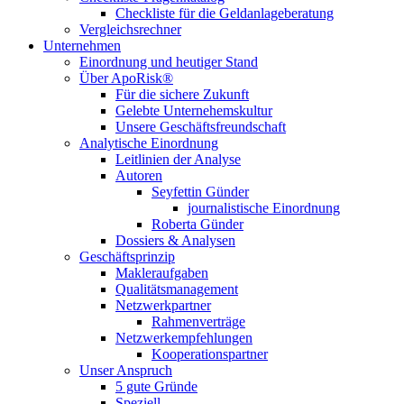
Checkliste für die Geldanlageberatung
Vergleichsrechner
Unternehmen
Einordnung und heutiger Stand
Über ApoRisk®
Für die sichere Zukunft
Gelebte Unternehemskultur
Unsere Geschäftsfreundschaft
Analytische Einordnung
Leitlinien der Analyse
Autoren
Seyfettin Günder
journalistische Einordnung
Roberta Günder
Dossiers & Analysen
Geschäftsprinzip
Makleraufgaben
Qualitätsmanagement
Netzwerkpartner
Rahmenverträge
Netzwerkempfehlungen
Kooperationspartner
Unser Anspruch
5 gute Gründe
Speziell