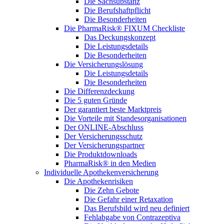
Die Sachsubstanz
Die Berufshaftpflicht
Die Besonderheiten
Die PharmaRisk® FIXUM Checkliste
Das Deckungskonzept
Die Leistungsdetails
Die Besonderheiten
Die Versicherungslösung
Die Leistungsdetails
Die Besonderheiten
Die Differenzdeckung
Die 5 guten Gründe
Der garantiert beste Marktpreis
Die Vorteile mit Standesorganisationen
Der ONLINE-Abschluss
Der Versicherungsschutz
Der Versicherungspartner
Die Produktdownloads
PharmaRisk® in den Medien
Individuelle Apothekenversicherung
Die Apothekenrisiken
Die Zehn Gebote
Die Gefahr einer Retaxation
Das Berufsbild wird neu definiert
Fehlabgabe von Contrazeptiva