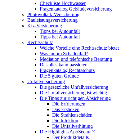
Checkliste Hochwasser
Fragenkatalog Gebäudeversicherung
Photovoltaik-Versicherung
Bauleistungsversicherung
Kfz-Versicherung
Tipps bei Autounfall
Tipps bei Autounfall
Rechtsschutz
Welche Vorteile eine Rechtsschutz bietet
Was tun im Schadenfall?
Mediation und telefonische Beratung
Das alles kann passieren
Fragenkatalog Rechtsschutz
Die 5 guten Gründe
Unfallversicherung
Die gesetzliche Unfallversicherung
Die Unfallversicherung ist wichtig
Die Tipps zur richtigen Absicherung
Die Erfrierungen
Das Ersticken
Die Strahlenschäden
Die Infektion
Die Unfallverhütung
Die Highlights ApoSecura®
Der Produktdetails