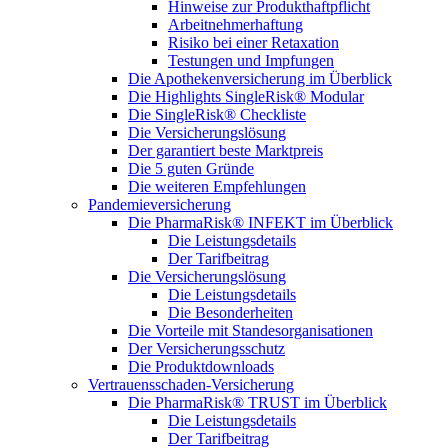
Hinweise zur Produkthaftpflicht
Arbeitnehmerhaftung
Risiko bei einer Retaxation
Testungen und Impfungen
Die Apothekenversicherung im Überblick
Die Highlights SingleRisk® Modular
Die SingleRisk® Checkliste
Die Versicherungslösung
Der garantiert beste Marktpreis
Die 5 guten Gründe
Die weiteren Empfehlungen
Pandemieversicherung
Die PharmaRisk® INFEKT im Überblick
Die Leistungsdetails
Der Tarifbeitrag
Die Versicherungslösung
Die Leistungsdetails
Die Besonderheiten
Die Vorteile mit Standesorganisationen
Der Versicherungsschutz
Die Produktdownloads
Vertrauensschaden-Versicherung
Die PharmaRisk® TRUST im Überblick
Die Leistungsdetails
Der Tarifbeitrag