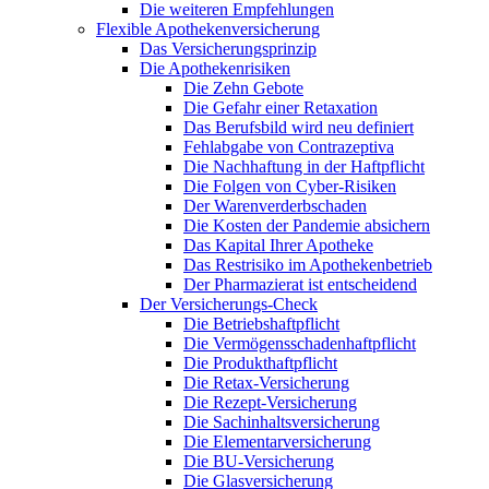
Die weiteren Empfehlungen
Flexible Apothekenversicherung
Das Versicherungsprinzip
Die Apothekenrisiken
Die Zehn Gebote
Die Gefahr einer Retaxation
Das Berufsbild wird neu definiert
Fehlabgabe von Contrazeptiva
Die Nachhaftung in der Haftpflicht
Die Folgen von Cyber-Risiken
Der Warenverderbschaden
Die Kosten der Pandemie absichern
Das Kapital Ihrer Apotheke
Das Restrisiko im Apothekenbetrieb
Der Pharmazierat ist entscheidend
Der Versicherungs-Check
Die Betriebshaftpflicht
Die Vermögensschadenhaftpflicht
Die Produkthaftpflicht
Die Retax-Versicherung
Die Rezept-Versicherung
Die Sachinhaltsversicherung
Die Elementarversicherung
Die BU-Versicherung
Die Glasversicherung