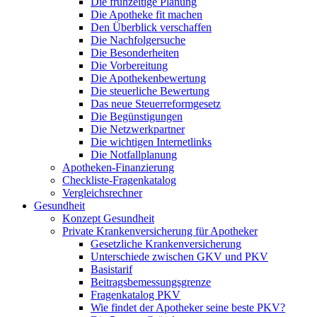
Die frühzeitige Planung
Die Apotheke fit machen
Den Überblick verschaffen
Die Nachfolgersuche
Die Besonderheiten
Die Vorbereitung
Die Apothekenbewertung
Die steuerliche Bewertung
Das neue Steuerreformgesetz
Die Begünstigungen
Die Netzwerkpartner
Die wichtigen Internetlinks
Die Notfallplanung
Apotheken-Finanzierung
Checkliste-Fragenkatalog
Vergleichsrechner
Gesundheit
Konzept Gesundheit
Private Krankenversicherung für Apotheker
Gesetzliche Krankenversicherung
Unterschiede zwischen GKV und PKV
Basistarif
Beitragsbemessungsgrenze
Fragenkatalog PKV
Wie findet der Apotheker seine beste PKV?