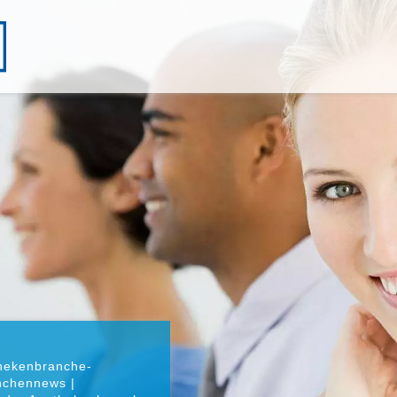
thekenbranche-
nchennews |