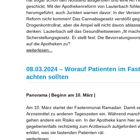
geschickt. Mit der Apothekenreform von Lauterbach fühl
herumgeführt, auch Juristen warnen davor: In der Versio
Reform nicht kommen! Das Cannabisgesetz verstößt gege
Drogenkontrollrat, aber die Ampel will nicht davon ablasse
denken: Lauterbach will das Gesundheitswesen „fit mache
Sicherstellungsgesetz. Er stellt fest: Die Bevorratungsvo
auf die Apotheken zu?
weiterlesen...
08.03.2024 – Worauf Patienten im F
achten sollten
Panorama | Beginn am 10. März |
Am 10. März startet der Fastenmonat Ramadan. Damit v
Arzneimittel zu anderen Tageszeiten ein. Während manch
gehen andere ein Risiko ein. In der Apotheke kann hier wer
gegebenenfalls rechtzeitig zum Arztbesuch aufgefordert
erklärt, was sie fastenden Patienten rät.
weiterlesen...