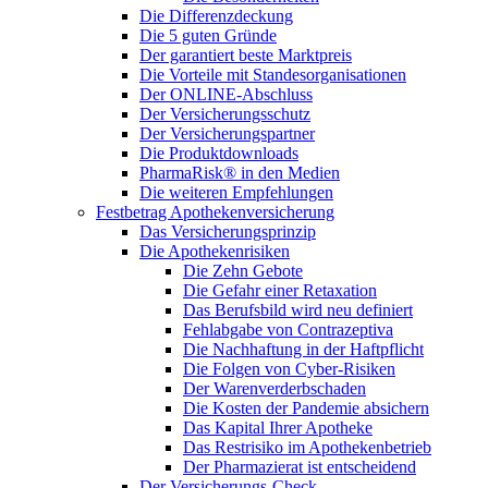
Die Differenzdeckung
Die 5 guten Gründe
Der garantiert beste Marktpreis
Die Vorteile mit Standesorganisationen
Der ONLINE-Abschluss
Der Versicherungsschutz
Der Versicherungspartner
Die Produktdownloads
PharmaRisk® in den Medien
Die weiteren Empfehlungen
Festbetrag Apothekenversicherung
Das Versicherungsprinzip
Die Apothekenrisiken
Die Zehn Gebote
Die Gefahr einer Retaxation
Das Berufsbild wird neu definiert
Fehlabgabe von Contrazeptiva
Die Nachhaftung in der Haftpflicht
Die Folgen von Cyber-Risiken
Der Warenverderbschaden
Die Kosten der Pandemie absichern
Das Kapital Ihrer Apotheke
Das Restrisiko im Apothekenbetrieb
Der Pharmazierat ist entscheidend
Der Versicherungs-Check