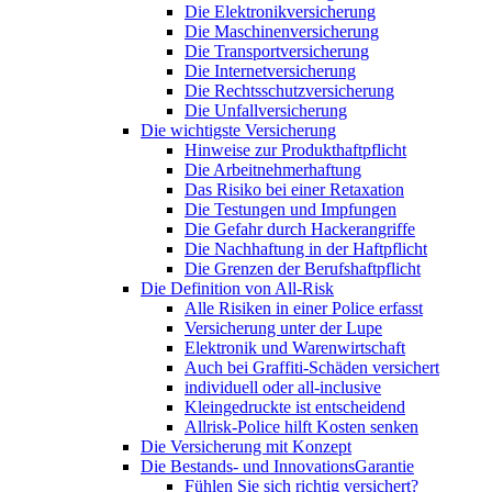
Die Elektronikversicherung
Die Maschinenversicherung
Die Transportversicherung
Die Internetversicherung
Die Rechtsschutzversicherung
Die Unfallversicherung
Die wichtigste Versicherung
Hinweise zur Produkthaftpflicht
Die Arbeitnehmerhaftung
Das Risiko bei einer Retaxation
Die Testungen und Impfungen
Die Gefahr durch Hackerangriffe
Die Nachhaftung in der Haftpflicht
Die Grenzen der Berufshaftpflicht
Die Definition von All-Risk
Alle Risiken in einer Police erfasst
Versicherung unter der Lupe
Elektronik und Warenwirtschaft
Auch bei Graffiti-Schäden versichert
individuell oder all-inclusive
Kleingedruckte ist entscheidend
Allrisk-Police hilft Kosten senken
Die Versicherung mit Konzept
Die Bestands- und InnovationsGarantie
Fühlen Sie sich richtig versichert?