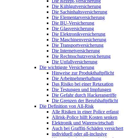
Die Rezept-Versicherung
Die Kühlgutversicherung
Die Sachinhaltsversicherung
Die Elementarversicherung
Die BU-Versicherung
Die Glasversicherung
Die Elektronikversicherung
Die Maschinenversicherung
Die Transportversicherung
Die Internetversicherung
Die Rechtsschutzversicherung
Die Unfallversicherung
Die wichtigste Versicherung
Hinweise zur Produkthaftpflicht
Die Arbeitnehmerhaftung
Das Risiko bei einer Retaxation
Die Testungen und Impfungen
Die Gefahr durch Hackerangriffe
Die Grenzen der Berufshaftpflicht
Die Definition von All-Risk
Alle Risiken in einer Police erfasst
Allrisk-Police hilft Kosten senken
Elektronik und Warenwirtschaft
Auch bei Graffiti-Schäden versichert
individuell oder all-inclusive