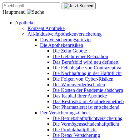
Hauptmenü
Apotheke
Konzept Apotheke
All-Inklusive Apothekenversicherung
Das Versicherungsprinzip
Die Apothekenrisiken
Die Zehn Gebote
Die Gefahr einer Retaxation
Das Berufsbild wird neu definiert
Die Fehlabgabe von Contrazeptiva
Die Nachhaftung in der Haftpflicht
Die Folgen von Cyber-Risiken
Der Warenverderbschaden
Die Kosten der Pandemie absichern
Das Kapital Ihrer Apotheke
Das Restrisiko im Apothekenbetrieb
Der Pharmazierat ist entscheidend
Der Versicherungs-Check
Die Betriebshaftpflichtversicherung
Die Vermögensschadenhaftpflicht
Die Produkthaftpflicht
Die Retax-Versicherung