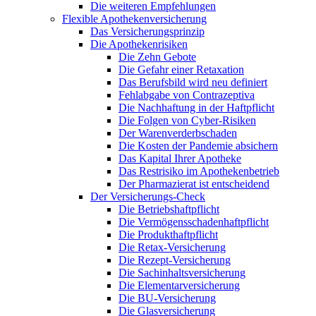
Die weiteren Empfehlungen
Flexible Apothekenversicherung
Das Versicherungsprinzip
Die Apothekenrisiken
Die Zehn Gebote
Die Gefahr einer Retaxation
Das Berufsbild wird neu definiert
Fehlabgabe von Contrazeptiva
Die Nachhaftung in der Haftpflicht
Die Folgen von Cyber-Risiken
Der Warenverderbschaden
Die Kosten der Pandemie absichern
Das Kapital Ihrer Apotheke
Das Restrisiko im Apothekenbetrieb
Der Pharmazierat ist entscheidend
Der Versicherungs-Check
Die Betriebshaftpflicht
Die Vermögensschadenhaftpflicht
Die Produkthaftpflicht
Die Retax-Versicherung
Die Rezept-Versicherung
Die Sachinhaltsversicherung
Die Elementarversicherung
Die BU-Versicherung
Die Glasversicherung