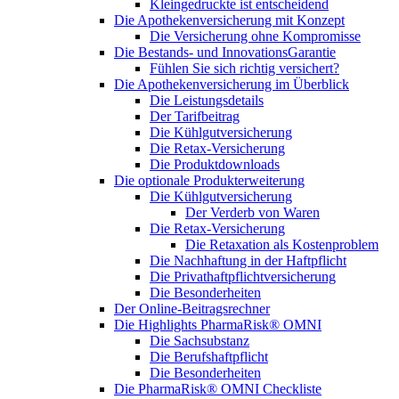
Kleingedruckte ist entscheidend
Die Apothekenversicherung mit Konzept
Die Versicherung ohne Kompromisse
Die Bestands- und InnovationsGarantie
Fühlen Sie sich richtig versichert?
Die Apothekenversicherung im Überblick
Die Leistungsdetails
Der Tarifbeitrag
Die Kühlgutversicherung
Die Retax-Versicherung
Die Produktdownloads
Die optionale Produkterweiterung
Die Kühlgutversicherung
Der Verderb von Waren
Die Retax-Versicherung
Die Retaxation als Kostenproblem
Die Nachhaftung in der Haftpflicht
Die Privathaftpflichtversicherung
Die Besonderheiten
Der Online-Beitragsrechner
Die Highlights PharmaRisk® OMNI
Die Sachsubstanz
Die Berufshaftpflicht
Die Besonderheiten
Die PharmaRisk® OMNI Checkliste