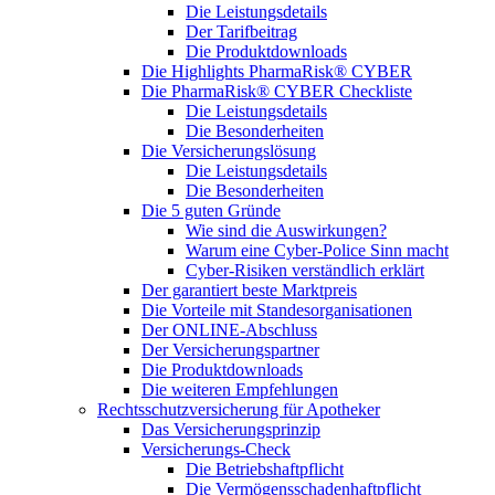
Die Leistungsdetails
Der Tarifbeitrag
Die Produktdownloads
Die Highlights PharmaRisk® CYBER
Die PharmaRisk® CYBER Checkliste
Die Leistungsdetails
Die Besonderheiten
Die Versicherungslösung
Die Leistungsdetails
Die Besonderheiten
Die 5 guten Gründe
Wie sind die Auswirkungen?
Warum eine Cyber-Police Sinn macht
Cyber-Risiken verständlich erklärt
Der garantiert beste Marktpreis
Die Vorteile mit Standesorganisationen
Der ONLINE-Abschluss
Der Versicherungspartner
Die Produktdownloads
Die weiteren Empfehlungen
Rechtsschutzversicherung für Apotheker
Das Versicherungsprinzip
Versicherungs-Check
Die Betriebshaftpflicht
Die Vermögensschadenhaftpflicht