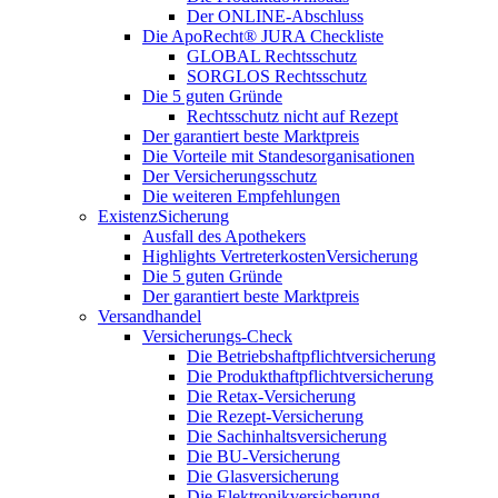
Der ONLINE-Abschluss
Die ApoRecht® JURA Checkliste
GLOBAL Rechtsschutz
SORGLOS Rechtsschutz
Die 5 guten Gründe
Rechtsschutz nicht auf Rezept
Der garantiert beste Marktpreis
Die Vorteile mit Standesorganisationen
Der Versicherungsschutz
Die weiteren Empfehlungen
ExistenzSicherung
Ausfall des Apothekers
Highlights VertreterkostenVersicherung
Die 5 guten Gründe
Der garantiert beste Marktpreis
Versandhandel
Versicherungs-Check
Die Betriebshaftpflichtversicherung
Die Produkthaftpflichtversicherung
Die Retax-Versicherung
Die Rezept-Versicherung
Die Sachinhaltsversicherung
Die BU-Versicherung
Die Glasversicherung
Die Elektronikversicherung