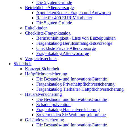
Die 5 guten Gründe
Betriebliche Altersvorsorge
ApothekenRente - Fragen und Antworten
Rente für 400 EUR Mitarbeiter
Die 5 guten Gründe
Enkelkinder
Checkliste-Fragenkatalog
Berufsunfähigkeit - Liste von Einzelpunkten
Fragenkatalog Berufsunfähigkeitsvorsorge
Checkliste Private Altersvorsorge
Fragenkatalog Altersvorsorge
Vergleichsrechner
Sicherheit
Konzept Sicherheit
Haftpflichtversicherung
Die Bestands- und InnovationsGarantie
Fragenkatalog Privathaftpflichtversicherung
Fragenkatalog Tierhalter-Haftpflichtversicherung
Hausratversicherung
Die Bestands- und InnovationsGarantie
Schadenprävention
Fragenkatalog Hausratversicherung
So vermeiden Sie Wohnungseinbrüche
Gebäudeversicherung
Die Bestands- und InnovationsGarantie