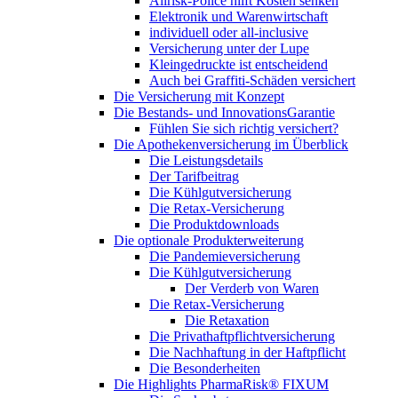
Allrisk-Police hilft Kosten senken
Elektronik und Warenwirtschaft
individuell oder all-inclusive
Versicherung unter der Lupe
Kleingedruckte ist entscheidend
Auch bei Graffiti-Schäden versichert
Die Versicherung mit Konzept
Die Bestands- und InnovationsGarantie
Fühlen Sie sich richtig versichert?
Die Apothekenversicherung im Überblick
Die Leistungsdetails
Der Tarifbeitrag
Die Kühlgutversicherung
Die Retax-Versicherung
Die Produktdownloads
Die optionale Produkterweiterung
Die Pandemieversicherung
Die Kühlgutversicherung
Der Verderb von Waren
Die Retax-Versicherung
Die Retaxation
Die Privathaftpflichtversicherung
Die Nachhaftung in der Haftpflicht
Die Besonderheiten
Die Highlights PharmaRisk® FIXUM