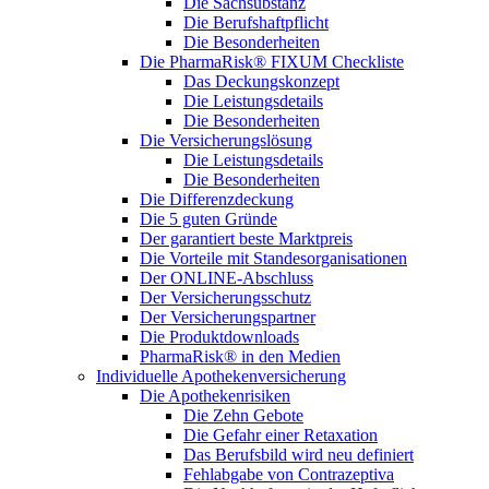
Die Sachsubstanz
Die Berufshaftpflicht
Die Besonderheiten
Die PharmaRisk® FIXUM Checkliste
Das Deckungskonzept
Die Leistungsdetails
Die Besonderheiten
Die Versicherungslösung
Die Leistungsdetails
Die Besonderheiten
Die Differenzdeckung
Die 5 guten Gründe
Der garantiert beste Marktpreis
Die Vorteile mit Standesorganisationen
Der ONLINE-Abschluss
Der Versicherungsschutz
Der Versicherungspartner
Die Produktdownloads
PharmaRisk® in den Medien
Individuelle Apothekenversicherung
Die Apothekenrisiken
Die Zehn Gebote
Die Gefahr einer Retaxation
Das Berufsbild wird neu definiert
Fehlabgabe von Contrazeptiva