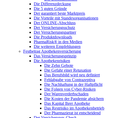
Die Differenzdeckung
Die 5 guten Gründe
Der garantiert beste Marktpreis
Die Vorteile mit Standesorganisationen
Der ONLINE-Abschluss
Der Versicherungsschutz
Der Versicherungspartner
Die Produktdownloads
PharmaRisk® in den Medien
Die weiteren Empfehlungen
Festbetrag Apothekenversicherung
Das Versicherungsprinzip
Die Apothekenrisiken
Die Zehn Gebote
Die Gefahr einer Retaxation
Das Berufsbild wird neu definiert
Fehlabgabe von Contrazeptiva
Die Nachhaftung in der Haftpflicht
Die Folgen von Cyber-Risiken
Der Warenverderbschaden
Die Kosten der Pandemie absichern
Das Kapital Ihrer Apotheke
Das Restrisiko im Apothekenbetrieb
Der Pharmazierat ist entscheidend
Der Versicherungs-Check