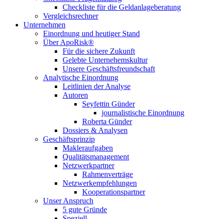
Checkliste für die Geldanlageberatung
Vergleichsrechner
Unternehmen
Einordnung und heutiger Stand
Über ApoRisk®
Für die sichere Zukunft
Gelebte Unternehemskultur
Unsere Geschäftsfreundschaft
Analytische Einordnung
Leitlinien der Analyse
Autoren
Seyfettin Günder
journalistische Einordnung
Roberta Günder
Dossiers & Analysen
Geschäftsprinzip
Makleraufgaben
Qualitätsmanagement
Netzwerkpartner
Rahmenverträge
Netzwerkempfehlungen
Kooperationspartner
Unser Anspruch
5 gute Gründe
Speziell