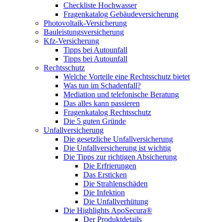
Checkliste Hochwasser
Fragenkatalog Gebäudeversicherung
Photovoltaik-Versicherung
Bauleistungsversicherung
Kfz-Versicherung
Tipps bei Autounfall
Tipps bei Autounfall
Rechtsschutz
Welche Vorteile eine Rechtsschutz bietet
Was tun im Schadenfall?
Mediation und telefonische Beratung
Das alles kann passieren
Fragenkatalog Rechtsschutz
Die 5 guten Gründe
Unfallversicherung
Die gesetzliche Unfallversicherung
Die Unfallversicherung ist wichtig
Die Tipps zur richtigen Absicherung
Die Erfrierungen
Das Ersticken
Die Strahlenschäden
Die Infektion
Die Unfallverhütung
Die Highlights ApoSecura®
Der Produktdetails