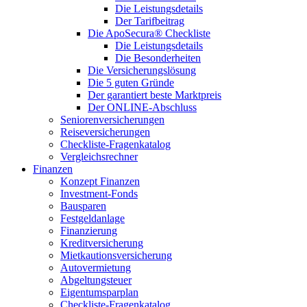
Die Leistungsdetails
Der Tarifbeitrag
Die ApoSecura® Checkliste
Die Leistungsdetails
Die Besonderheiten
Die Versicherungslösung
Die 5 guten Gründe
Der garantiert beste Marktpreis
Der ONLINE-Abschluss
Seniorenversicherungen
Reiseversicherungen
Checkliste-Fragenkatalog
Vergleichsrechner
Finanzen
Konzept Finanzen
Investment-Fonds
Bausparen
Festgeldanlage
Finanzierung
Kreditversicherung
Mietkautionsversicherung
Autovermietung
Abgeltungsteuer
Eigentumsparplan
Checkliste-Fragenkatalog