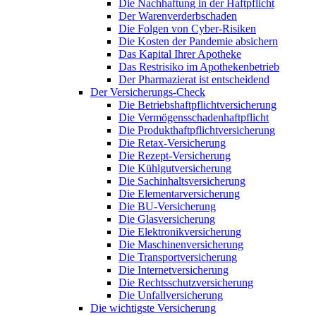
Die Nachhaftung in der Haftpflicht
Der Warenverderbschaden
Die Folgen von Cyber-Risiken
Die Kosten der Pandemie absichern
Das Kapital Ihrer Apotheke
Das Restrisiko im Apothekenbetrieb
Der Pharmazierat ist entscheidend
Der Versicherungs-Check
Die Betriebshaftpflichtversicherung
Die Vermögensschadenhaftpflicht
Die Produkthaftpflichtversicherung
Die Retax-Versicherung
Die Rezept-Versicherung
Die Kühlgutversicherung
Die Sachinhaltsversicherung
Die Elementarversicherung
Die BU-Versicherung
Die Glasversicherung
Die Elektronikversicherung
Die Maschinenversicherung
Die Transportversicherung
Die Internetversicherung
Die Rechtsschutzversicherung
Die Unfallversicherung
Die wichtigste Versicherung