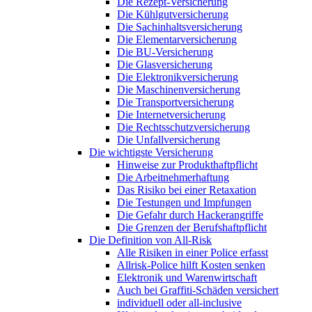
Die Rezept-Versicherung
Die Kühlgutversicherung
Die Sachinhaltsversicherung
Die Elementarversicherung
Die BU-Versicherung
Die Glasversicherung
Die Elektronikversicherung
Die Maschinenversicherung
Die Transportversicherung
Die Internetversicherung
Die Rechtsschutzversicherung
Die Unfallversicherung
Die wichtigste Versicherung
Hinweise zur Produkthaftpflicht
Die Arbeitnehmerhaftung
Das Risiko bei einer Retaxation
Die Testungen und Impfungen
Die Gefahr durch Hackerangriffe
Die Grenzen der Berufshaftpflicht
Die Definition von All-Risk
Alle Risiken in einer Police erfasst
Allrisk-Police hilft Kosten senken
Elektronik und Warenwirtschaft
Auch bei Graffiti-Schäden versichert
individuell oder all-inclusive