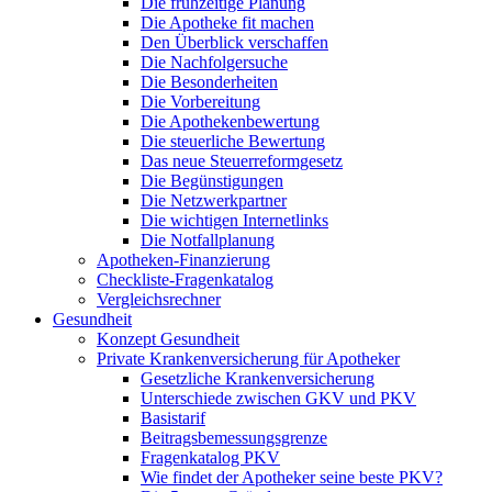
Die frühzeitige Planung
Die Apotheke fit machen
Den Überblick verschaffen
Die Nachfolgersuche
Die Besonderheiten
Die Vorbereitung
Die Apothekenbewertung
Die steuerliche Bewertung
Das neue Steuerreformgesetz
Die Begünstigungen
Die Netzwerkpartner
Die wichtigen Internetlinks
Die Notfallplanung
Apotheken-Finanzierung
Checkliste-Fragenkatalog
Vergleichsrechner
Gesundheit
Konzept Gesundheit
Private Krankenversicherung für Apotheker
Gesetzliche Krankenversicherung
Unterschiede zwischen GKV und PKV
Basistarif
Beitragsbemessungsgrenze
Fragenkatalog PKV
Wie findet der Apotheker seine beste PKV?