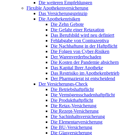
Die weiteren Empfehlungen
Flexible Apothekenversicherung
Das Versicherungsprinzip
Die Apothekenrisiken
Die Zehn Gebote
Die Gefahr einer Retaxation
Das Berufsbild wird neu definiert
Fehlabgabe von Contrazeptiva
Die Nachhaftung in der Haftpflicht
Die Folgen von Cyber-Risiken
Der Warenverderbschaden
Die Kosten der Pandemie absichern
Das Kapital Ihrer Apotheke
Das Restrisiko im Apothekenbetrieb
Der Pharmazierat ist entscheidend
Der Versicherungs-Check
Die Betriebshaftpflicht
Die Vermögensschadenhaftpflicht
Die Produkthaftpflicht
Die Retax-Versicherung
Die Rezept-Versicherung
Die Sachinhaltsversicherung
Die Elementarversicherung
Die BU-Versicherung
Die Glasversicherung