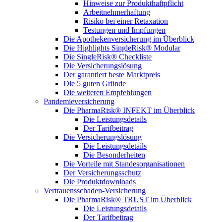
Hinweise zur Produkthaftpflicht
Arbeitnehmerhaftung
Risiko bei einer Retaxation
Testungen und Impfungen
Die Apothekenversicherung im Überblick
Die Highlights SingleRisk® Modular
Die SingleRisk® Checkliste
Die Versicherungslösung
Der garantiert beste Marktpreis
Die 5 guten Gründe
Die weiteren Empfehlungen
Pandemieversicherung
Die PharmaRisk® INFEKT im Überblick
Die Leistungsdetails
Der Tarifbeitrag
Die Versicherungslösung
Die Leistungsdetails
Die Besonderheiten
Die Vorteile mit Standesorganisationen
Der Versicherungsschutz
Die Produktdownloads
Vertrauensschaden-Versicherung
Die PharmaRisk® TRUST im Überblick
Die Leistungsdetails
Der Tarifbeitrag