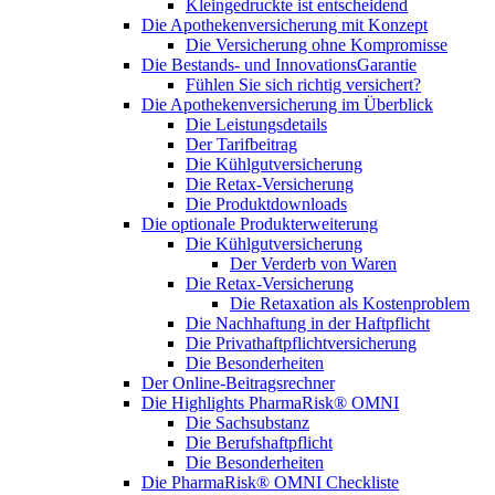
Kleingedruckte ist entscheidend
Die Apothekenversicherung mit Konzept
Die Versicherung ohne Kompromisse
Die Bestands- und InnovationsGarantie
Fühlen Sie sich richtig versichert?
Die Apothekenversicherung im Überblick
Die Leistungsdetails
Der Tarifbeitrag
Die Kühlgutversicherung
Die Retax-Versicherung
Die Produktdownloads
Die optionale Produkterweiterung
Die Kühlgutversicherung
Der Verderb von Waren
Die Retax-Versicherung
Die Retaxation als Kostenproblem
Die Nachhaftung in der Haftpflicht
Die Privathaftpflichtversicherung
Die Besonderheiten
Der Online-Beitragsrechner
Die Highlights PharmaRisk® OMNI
Die Sachsubstanz
Die Berufshaftpflicht
Die Besonderheiten
Die PharmaRisk® OMNI Checkliste