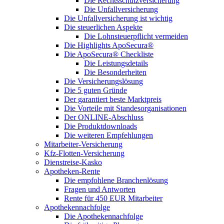
Die Rechtsschutzversicherung
Die Unfallversicherung
Die Unfallversicherung ist wichtig
Die steuerlichen Aspekte
Die Lohnsteuerpflicht vermeiden
Die Highlights ApoSecura®
Die ApoSecura® Checkliste
Die Leistungsdetails
Die Besonderheiten
Die Versicherungslösung
Die 5 guten Gründe
Der garantiert beste Marktpreis
Die Vorteile mit Standesorganisationen
Der ONLINE-Abschluss
Die Produktdownloads
Die weiteren Empfehlungen
Mitarbeiter-Versicherung
Kfz-Flotten-Versicherung
Dienstreise-Kasko
Apotheken-Rente
Die empfohlene Branchenlösung
Fragen und Antworten
Rente für 450 EUR Mitarbeiter
Apothekennachfolge
Die Apothekennachfolge