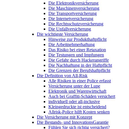
Die Elektronikversicherung
Die Maschinenversicherung
Die Transportversicherung
Die Internetversicherung
Die Rechtsschutzversicherung
Die Unfallversicherung
Die wichtigste Versicherung
Hinweise zur Produkthaftpflicht
Die Arbeitnehmerhaftung
Das Risiko bei einer Retaxation
Die Testungen und Impfungen
Die Gefahr durch Hackerangriffe
Die Nachhaftung in der Haftpflicht
Die Grenzen der Berufshaftpflicht
Die Definition von All-Risk
Alle Risiken in einer Police erfasst
Versicherung unter der Lupe
Elektronik und Warenwirtschaft
Auch bei Graffiti-Schäden versichert
individuell oder all-inclusive
Kleingedruckte ist entscheidend
Allrisk-Police hilft Kosten senken
Die Versicherung mit Konzept
Die Bestands- und InnovationsGarantie
Fühlen Sie sich richtig versichert?