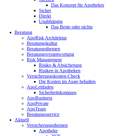
Das Konzept für Apotheker
Sicher
Direkt
Unabhängig
Das Beste oder nichts
Beratung
ApoRisk Architektur
Beratungskultur
Beratungsthemen
Beratungsverantwortung
Risk Management
Risiko & Absicherung
Risiken in Apotheken
Versicherungskosten-Check
Die Kosten im Auge behalten
ApoLeitfaden
Sicherheitskompass
ApoBusiness
ApoPrivate
ApoTeam
Beratungsservice
Aktuell
Versicherungsthemen
Apotheke