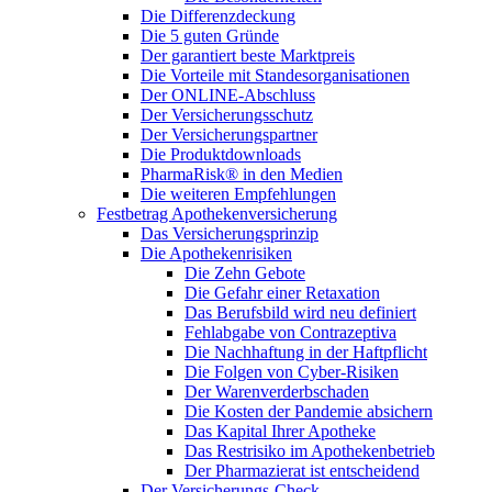
Die Differenzdeckung
Die 5 guten Gründe
Der garantiert beste Marktpreis
Die Vorteile mit Standesorganisationen
Der ONLINE-Abschluss
Der Versicherungsschutz
Der Versicherungspartner
Die Produktdownloads
PharmaRisk® in den Medien
Die weiteren Empfehlungen
Festbetrag Apothekenversicherung
Das Versicherungsprinzip
Die Apothekenrisiken
Die Zehn Gebote
Die Gefahr einer Retaxation
Das Berufsbild wird neu definiert
Fehlabgabe von Contrazeptiva
Die Nachhaftung in der Haftpflicht
Die Folgen von Cyber-Risiken
Der Warenverderbschaden
Die Kosten der Pandemie absichern
Das Kapital Ihrer Apotheke
Das Restrisiko im Apothekenbetrieb
Der Pharmazierat ist entscheidend
Der Versicherungs-Check