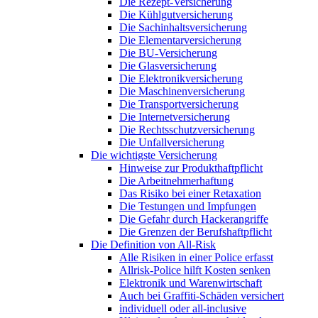
Die Rezept-Versicherung
Die Kühlgutversicherung
Die Sachinhaltsversicherung
Die Elementarversicherung
Die BU-Versicherung
Die Glasversicherung
Die Elektronikversicherung
Die Maschinenversicherung
Die Transportversicherung
Die Internetversicherung
Die Rechtsschutzversicherung
Die Unfallversicherung
Die wichtigste Versicherung
Hinweise zur Produkthaftpflicht
Die Arbeitnehmerhaftung
Das Risiko bei einer Retaxation
Die Testungen und Impfungen
Die Gefahr durch Hackerangriffe
Die Grenzen der Berufshaftpflicht
Die Definition von All-Risk
Alle Risiken in einer Police erfasst
Allrisk-Police hilft Kosten senken
Elektronik und Warenwirtschaft
Auch bei Graffiti-Schäden versichert
individuell oder all-inclusive