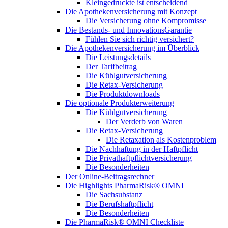
Kleingedruckte ist entscheidend
Die Apothekenversicherung mit Konzept
Die Versicherung ohne Kompromisse
Die Bestands- und InnovationsGarantie
Fühlen Sie sich richtig versichert?
Die Apothekenversicherung im Überblick
Die Leistungsdetails
Der Tarifbeitrag
Die Kühlgutversicherung
Die Retax-Versicherung
Die Produktdownloads
Die optionale Produkterweiterung
Die Kühlgutversicherung
Der Verderb von Waren
Die Retax-Versicherung
Die Retaxation als Kostenproblem
Die Nachhaftung in der Haftpflicht
Die Privathaftpflichtversicherung
Die Besonderheiten
Der Online-Beitragsrechner
Die Highlights PharmaRisk® OMNI
Die Sachsubstanz
Die Berufshaftpflicht
Die Besonderheiten
Die PharmaRisk® OMNI Checkliste