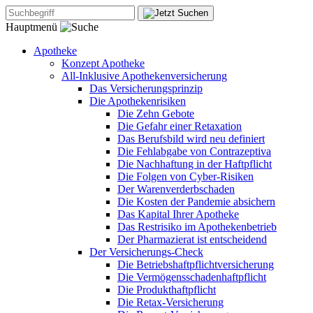
Hauptmenü
Apotheke
Konzept Apotheke
All-Inklusive Apothekenversicherung
Das Versicherungsprinzip
Die Apothekenrisiken
Die Zehn Gebote
Die Gefahr einer Retaxation
Das Berufsbild wird neu definiert
Die Fehlabgabe von Contrazeptiva
Die Nachhaftung in der Haftpflicht
Die Folgen von Cyber-Risiken
Der Warenverderbschaden
Die Kosten der Pandemie absichern
Das Kapital Ihrer Apotheke
Das Restrisiko im Apothekenbetrieb
Der Pharmazierat ist entscheidend
Der Versicherungs-Check
Die Betriebshaftpflichtversicherung
Die Vermögensschadenhaftpflicht
Die Produkthaftpflicht
Die Retax-Versicherung