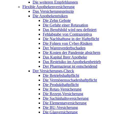
Die weiteren Empfehlungen
Flexible Apothekenversicherung
Das Versicherungsprinzip
Die Apothekenrisiken
Die Zehn Gebote
Die Gefahr einer Retaxation
Das Berufsbild wird neu definiert
Fehlabgabe von Contrazeptiva
Die Nachhaftung in der Haftpflicht
Die Folgen von Cyber-Risiken
Der Warenverderbschaden
Die Kosten der Pandemie absichern
Das Kapital Ihrer Apotheke
Das Restrisiko im Apothekenbetrieb
Der Pharmazierat ist entscheidend
Der Versicherungs-Check
Die Betriebshaftpflicht
Die Vermögensschadenhaftpflicht
Die Produkthaftpflicht
Die Retax-Versicherung
Die Rezept-Versicherung
Die Sachinhaltsversicherung
Die Elementarversicherung
Die BU-Versicherung
Die Glasversicherung