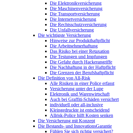
Die Elektronikversicherung
Die Maschinenversicherung
Die Transportversicherung
Die Internetversicherung
Die Rechtsschutzversicherung
Die Unfallversicherung
Die wichtigste Versicherung
Hinweise zur Produkthaftpflicht
Die Arbeitnehmerhaftung
Das Risiko bei einer Retaxation
Die Testungen und Impfungen
Die Gefahr durch Hackerangriffe
Die Nachhaftung in der Haftpflicht
Die Grenzen der Berufshaftpflicht
Die Definition von All-Risk
Alle Risiken in einer Police erfasst
Versicherung unter der Lupe
Elektronik und Warenwirtschaft
Auch bei Graffiti-Schäden versichert
individuell oder all-inclusive
Kleingedruckte ist entscheidend
Allrisk-Police hilft Kosten senken
Die Versicherung mit Konzept
Die Bestands- und InnovationsGarantie
Fühlen Sie sich richtig versichert?