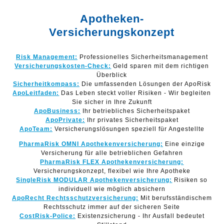
Apotheken-
Versicherungskonzept
Risk Management:
Professionelles Sicherheitsmanagement
Versicherungskosten-Check:
Geld sparen mit dem richtigen
Überblick
Sicherheitkompass:
Die umfassenden Lösungen der ApoRisk
ApoLeitfaden:
Das Leben steckt voller Risiken - Wir begleiten
Sie sicher in Ihre Zukunft
ApoBusiness:
Ihr betriebliches Sicherheitspaket
ApoPrivate:
Ihr privates Sicherheitspaket
ApoTeam:
Versicherungslösungen speziell für Angestellte
PharmaRisk OMNI Apothekenversicherung:
Eine einzige
Versicherung für alle betrieblichen Gefahren
PharmaRisk FLEX Apothekenversicherung:
Versicherungskonzept, flexibel wie Ihre Apotheke
SingleRisk MODULAR Apothekenversicherung:
Risiken so
individuell wie möglich absichern
ApoRecht Rechtsschutzversicherung:
Mit berufsständischem
Rechtsschutz immer auf der sicheren Seite
CostRisk-Police:
Existenzsicherung - Ihr Ausfall bedeutet