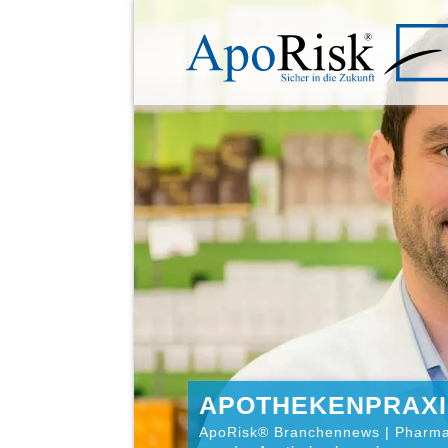
APOTHEKENPRAXI
ApoRisk® Branchennews | Pharma