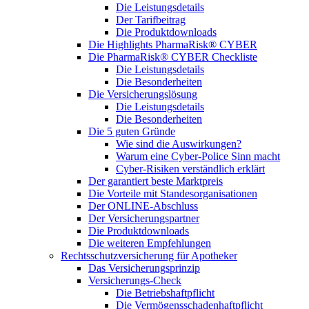
Die Leistungsdetails
Der Tarifbeitrag
Die Produktdownloads
Die Highlights PharmaRisk® CYBER
Die PharmaRisk® CYBER Checkliste
Die Leistungsdetails
Die Besonderheiten
Die Versicherungslösung
Die Leistungsdetails
Die Besonderheiten
Die 5 guten Gründe
Wie sind die Auswirkungen?
Warum eine Cyber-Police Sinn macht
Cyber-Risiken verständlich erklärt
Der garantiert beste Marktpreis
Die Vorteile mit Standesorganisationen
Der ONLINE-Abschluss
Der Versicherungspartner
Die Produktdownloads
Die weiteren Empfehlungen
Rechtsschutzversicherung für Apotheker
Das Versicherungsprinzip
Versicherungs-Check
Die Betriebshaftpflicht
Die Vermögensschadenhaftpflicht