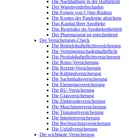
Die Nachhaftung in der Haftpflicht
Der Warenverderbschaden
Die Folgen von Cyber-Risiken
Die Kosten der Pandemie absichern
Das Kapital Ihrer Apotheke
Das Restrisiko im Apothekenbetrieb
Der Pharmazierat ist entscheidend
Der Versicherungs-Check
Die Betriebshaftpflichtversicherung
Die Vermögensschadenhaftpflicht
Die Produkthaftpflichtversicherung
Die Retax-Versicherung
Die Rezept-Versicherung
Die Kühlgutversicherung
Die Sachinhaltsversicherung
Die Elementarversicherung
Die BU-Versicherung
Die Glasversicherung
Die Elektronikversicherung
Die Maschinenversicherung
Die Transportversicherung
Die Internetversicherung
Die Rechtsschutzversicherung
Die Unfallversicherung
Die wichtigste Versicherung