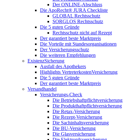
Der ONLINE-Abschluss
Die ApoRecht® JURA Checkliste
GLOBAL Rechtsschutz
SORGLOS Rechtsschutz
Die 5 guten Gründe
Rechtsschutz nicht auf Rezept
Der garantiert beste Marktpreis
Die Vorteile mit Standesorganisationen
Der Versicherungsschutz
Die weiteren Empfehlungen
ExistenzSicherung
Ausfall des Apothekers
Highlights VertreterkostenVersicherung
Die 5 guten Gründe
Der garantiert beste Marktpreis
Versandhandel
Versicherungs-Check
Die Betriebshaftpflichtversicherung
Die Produkthaftpflichtversicherung
Die Retax-Versicherung
Die Rezept-Versicherung
Die Sachinhaltsversicherung
Die BU-Versicherung
Die Glasversicherung
Die Elektronikversicherung