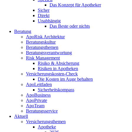
Das Konzept für Apotheker
Sicher
Direkt
Unabhängig
Das Beste oder nichts
Beratung
ApoRisk Architektur
Beratungskultur
Beratungsthemen
Beratungsverantwortung
Risk Management
Risiko & Absicherung
Risiken in Apotheken
Versicherungskosten-Check
Die Kosten im Auge behalten
ApoLeitfaden
Sicherheitskompass
ApoBusiness
ApoPrivate
ApoTeam
Beratungsservice
Aktuell
Versicherungsthemen
Apotheke