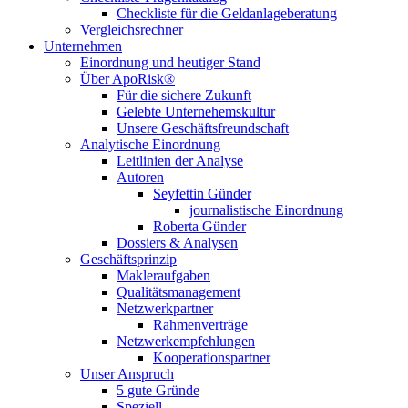
Checkliste für die Geldanlageberatung
Vergleichsrechner
Unternehmen
Einordnung und heutiger Stand
Über ApoRisk®
Für die sichere Zukunft
Gelebte Unternehemskultur
Unsere Geschäftsfreundschaft
Analytische Einordnung
Leitlinien der Analyse
Autoren
Seyfettin Günder
journalistische Einordnung
Roberta Günder
Dossiers & Analysen
Geschäftsprinzip
Makleraufgaben
Qualitätsmanagement
Netzwerkpartner
Rahmenverträge
Netzwerkempfehlungen
Kooperationspartner
Unser Anspruch
5 gute Gründe
Speziell