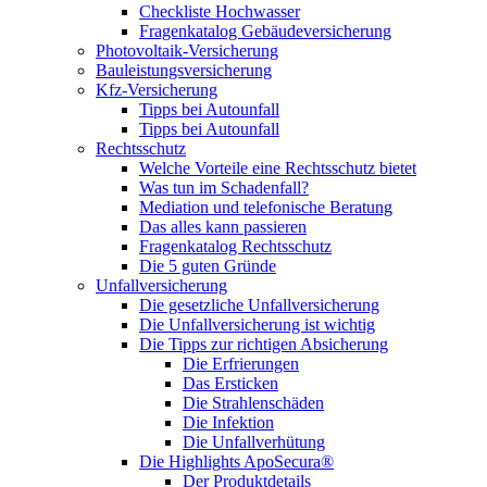
Checkliste Hochwasser
Fragenkatalog Gebäudeversicherung
Photovoltaik-Versicherung
Bauleistungsversicherung
Kfz-Versicherung
Tipps bei Autounfall
Tipps bei Autounfall
Rechtsschutz
Welche Vorteile eine Rechtsschutz bietet
Was tun im Schadenfall?
Mediation und telefonische Beratung
Das alles kann passieren
Fragenkatalog Rechtsschutz
Die 5 guten Gründe
Unfallversicherung
Die gesetzliche Unfallversicherung
Die Unfallversicherung ist wichtig
Die Tipps zur richtigen Absicherung
Die Erfrierungen
Das Ersticken
Die Strahlenschäden
Die Infektion
Die Unfallverhütung
Die Highlights ApoSecura®
Der Produktdetails