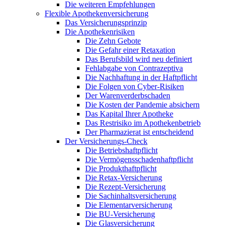
Die weiteren Empfehlungen
Flexible Apothekenversicherung
Das Versicherungsprinzip
Die Apothekenrisiken
Die Zehn Gebote
Die Gefahr einer Retaxation
Das Berufsbild wird neu definiert
Fehlabgabe von Contrazeptiva
Die Nachhaftung in der Haftpflicht
Die Folgen von Cyber-Risiken
Der Warenverderbschaden
Die Kosten der Pandemie absichern
Das Kapital Ihrer Apotheke
Das Restrisiko im Apothekenbetrieb
Der Pharmazierat ist entscheidend
Der Versicherungs-Check
Die Betriebshaftpflicht
Die Vermögensschadenhaftpflicht
Die Produkthaftpflicht
Die Retax-Versicherung
Die Rezept-Versicherung
Die Sachinhaltsversicherung
Die Elementarversicherung
Die BU-Versicherung
Die Glasversicherung