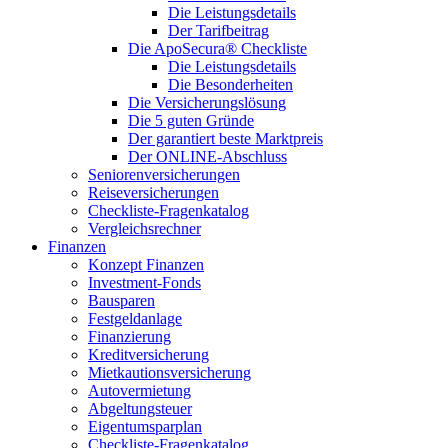
Die Leistungsdetails
Der Tarifbeitrag
Die ApoSecura® Checkliste
Die Leistungsdetails
Die Besonderheiten
Die Versicherungslösung
Die 5 guten Gründe
Der garantiert beste Marktpreis
Der ONLINE-Abschluss
Seniorenversicherungen
Reiseversicherungen
Checkliste-Fragenkatalog
Vergleichsrechner
Finanzen
Konzept Finanzen
Investment-Fonds
Bausparen
Festgeldanlage
Finanzierung
Kreditversicherung
Mietkautionsversicherung
Autovermietung
Abgeltungsteuer
Eigentumsparplan
Checkliste-Fragenkatalog