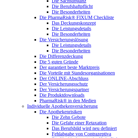
Die Sachsubstanz
Die Berufshaftpflicht
Die Besonderheiten
Die PharmaRisk® FIXUM Checkliste
Das Deckungskonzept
Die Leistungsdetails
Die Besonderheiten
Die Versicherungslösung
Die Leistungsdetails
Die Besonderheiten
Die Differenzdeckung
Die 5 guten Gründe
Der garantiert beste Marktpreis
Die Vorteile mit Standesorganisationen
Der ONLINE-Abschluss
Der Versicherungsschutz
Der Versicherungspartner
Die Produktdownloads
PharmaRisk® in den Medien
Individuelle Apothekenversicherung
Die Apothekenrisiken
Die Zehn Gebote
Die Gefahr einer Retaxation
Das Berufsbild wird neu definiert
Fehlabgabe von Contrazeptiva