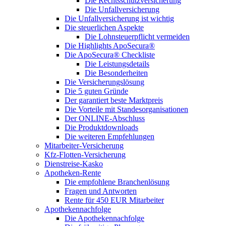
Die Rechtsschutzversicherung
Die Unfallversicherung
Die Unfallversicherung ist wichtig
Die steuerlichen Aspekte
Die Lohnsteuerpflicht vermeiden
Die Highlights ApoSecura®
Die ApoSecura® Checkliste
Die Leistungsdetails
Die Besonderheiten
Die Versicherungslösung
Die 5 guten Gründe
Der garantiert beste Marktpreis
Die Vorteile mit Standesorganisationen
Der ONLINE-Abschluss
Die Produktdownloads
Die weiteren Empfehlungen
Mitarbeiter-Versicherung
Kfz-Flotten-Versicherung
Dienstreise-Kasko
Apotheken-Rente
Die empfohlene Branchenlösung
Fragen und Antworten
Rente für 450 EUR Mitarbeiter
Apothekennachfolge
Die Apothekennachfolge