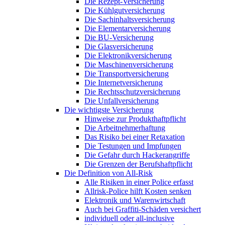
Die Rezept-Versicherung
Die Kühlgutversicherung
Die Sachinhaltsversicherung
Die Elementarversicherung
Die BU-Versicherung
Die Glasversicherung
Die Elektronikversicherung
Die Maschinenversicherung
Die Transportversicherung
Die Internetversicherung
Die Rechtsschutzversicherung
Die Unfallversicherung
Die wichtigste Versicherung
Hinweise zur Produkthaftpflicht
Die Arbeitnehmerhaftung
Das Risiko bei einer Retaxation
Die Testungen und Impfungen
Die Gefahr durch Hackerangriffe
Die Grenzen der Berufshaftpflicht
Die Definition von All-Risk
Alle Risiken in einer Police erfasst
Allrisk-Police hilft Kosten senken
Elektronik und Warenwirtschaft
Auch bei Graffiti-Schäden versichert
individuell oder all-inclusive