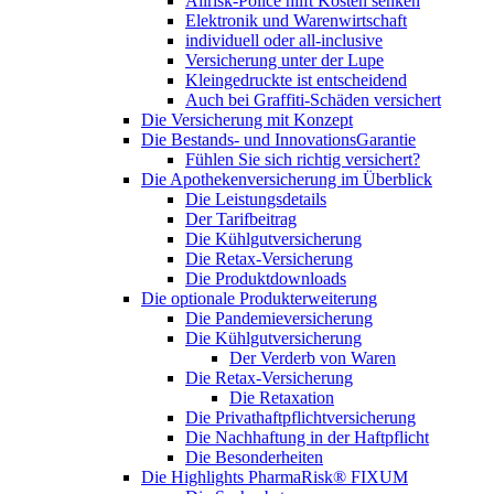
Allrisk-Police hilft Kosten senken
Elektronik und Warenwirtschaft
individuell oder all-inclusive
Versicherung unter der Lupe
Kleingedruckte ist entscheidend
Auch bei Graffiti-Schäden versichert
Die Versicherung mit Konzept
Die Bestands- und InnovationsGarantie
Fühlen Sie sich richtig versichert?
Die Apothekenversicherung im Überblick
Die Leistungsdetails
Der Tarifbeitrag
Die Kühlgutversicherung
Die Retax-Versicherung
Die Produktdownloads
Die optionale Produkterweiterung
Die Pandemieversicherung
Die Kühlgutversicherung
Der Verderb von Waren
Die Retax-Versicherung
Die Retaxation
Die Privathaftpflichtversicherung
Die Nachhaftung in der Haftpflicht
Die Besonderheiten
Die Highlights PharmaRisk® FIXUM