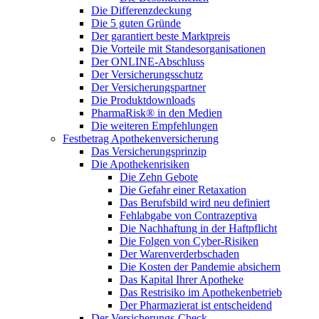
Die Differenzdeckung
Die 5 guten Gründe
Der garantiert beste Marktpreis
Die Vorteile mit Standesorganisationen
Der ONLINE-Abschluss
Der Versicherungsschutz
Der Versicherungspartner
Die Produktdownloads
PharmaRisk® in den Medien
Die weiteren Empfehlungen
Festbetrag Apothekenversicherung
Das Versicherungsprinzip
Die Apothekenrisiken
Die Zehn Gebote
Die Gefahr einer Retaxation
Das Berufsbild wird neu definiert
Fehlabgabe von Contrazeptiva
Die Nachhaftung in der Haftpflicht
Die Folgen von Cyber-Risiken
Der Warenverderbschaden
Die Kosten der Pandemie absichern
Das Kapital Ihrer Apotheke
Das Restrisiko im Apothekenbetrieb
Der Pharmazierat ist entscheidend
Der Versicherungs-Check