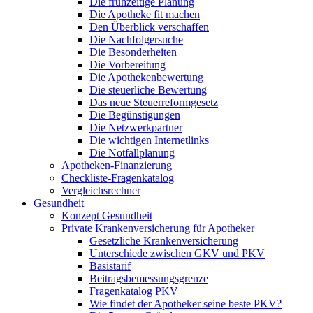
Die frühzeitige Planung
Die Apotheke fit machen
Den Überblick verschaffen
Die Nachfolgersuche
Die Besonderheiten
Die Vorbereitung
Die Apothekenbewertung
Die steuerliche Bewertung
Das neue Steuerreformgesetz
Die Begünstigungen
Die Netzwerkpartner
Die wichtigen Internetlinks
Die Notfallplanung
Apotheken-Finanzierung
Checkliste-Fragenkatalog
Vergleichsrechner
Gesundheit
Konzept Gesundheit
Private Krankenversicherung für Apotheker
Gesetzliche Krankenversicherung
Unterschiede zwischen GKV und PKV
Basistarif
Beitragsbemessungsgrenze
Fragenkatalog PKV
Wie findet der Apotheker seine beste PKV?