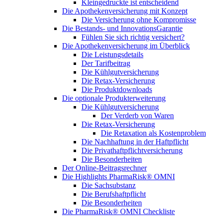
Kleingedruckte ist entscheidend
Die Apothekenversicherung mit Konzept
Die Versicherung ohne Kompromisse
Die Bestands- und InnovationsGarantie
Fühlen Sie sich richtig versichert?
Die Apothekenversicherung im Überblick
Die Leistungsdetails
Der Tarifbeitrag
Die Kühlgutversicherung
Die Retax-Versicherung
Die Produktdownloads
Die optionale Produkterweiterung
Die Kühlgutversicherung
Der Verderb von Waren
Die Retax-Versicherung
Die Retaxation als Kostenproblem
Die Nachhaftung in der Haftpflicht
Die Privathaftpflichtversicherung
Die Besonderheiten
Der Online-Beitragsrechner
Die Highlights PharmaRisk® OMNI
Die Sachsubstanz
Die Berufshaftpflicht
Die Besonderheiten
Die PharmaRisk® OMNI Checkliste