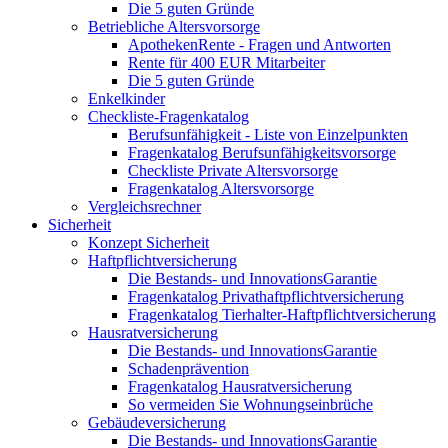
Die 5 guten Gründe
Betriebliche Altersvorsorge
ApothekenRente - Fragen und Antworten
Rente für 400 EUR Mitarbeiter
Die 5 guten Gründe
Enkelkinder
Checkliste-Fragenkatalog
Berufsunfähigkeit - Liste von Einzelpunkten
Fragenkatalog Berufsunfähigkeitsvorsorge
Checkliste Private Altersvorsorge
Fragenkatalog Altersvorsorge
Vergleichsrechner
Sicherheit
Konzept Sicherheit
Haftpflichtversicherung
Die Bestands- und InnovationsGarantie
Fragenkatalog Privathaftpflichtversicherung
Fragenkatalog Tierhalter-Haftpflichtversicherung
Hausratversicherung
Die Bestands- und InnovationsGarantie
Schadenprävention
Fragenkatalog Hausratversicherung
So vermeiden Sie Wohnungseinbrüche
Gebäudeversicherung
Die Bestands- und InnovationsGarantie