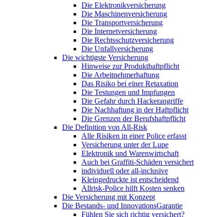
Die Elektronikversicherung
Die Maschinenversicherung
Die Transportversicherung
Die Internetversicherung
Die Rechtsschutzversicherung
Die Unfallversicherung
Die wichtigste Versicherung
Hinweise zur Produkthaftpflicht
Die Arbeitnehmerhaftung
Das Risiko bei einer Retaxation
Die Testungen und Impfungen
Die Gefahr durch Hackerangriffe
Die Nachhaftung in der Haftpflicht
Die Grenzen der Berufshaftpflicht
Die Definition von All-Risk
Alle Risiken in einer Police erfasst
Versicherung unter der Lupe
Elektronik und Warenwirtschaft
Auch bei Graffiti-Schäden versichert
individuell oder all-inclusive
Kleingedruckte ist entscheidend
Allrisk-Police hilft Kosten senken
Die Versicherung mit Konzept
Die Bestands- und InnovationsGarantie
Fühlen Sie sich richtig versichert?