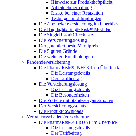
Hinweise zur Produkthaftpflicht
Arbeitnehmerhaftung
Risiko bei einer Retaxation
Testungen und Impfungen
Die Apothekenversicherung im Überblick
Die Highlights SingleRisk® Modular
Die SingleRisk® Checkliste
Die Versicherungslösung
Der garantiert beste Marktpreis
Die 5 guten Gründe
Die weiteren Empfehlungen
Pandemieversicherung
Die PharmaRisk® INFEKT im Überblick
Die Leistungsdetails
Der Tarifbeitrag
Die Versicherungslösung
Die Leistungsdetails
Die Besonderheiten
Die Vorteile mit Standesorganisationen
Der Versicherungsschutz
Die Produktdownloads
Vertrauensschaden-Versicherung
Die PharmaRisk® TRUST im Überblick
Die Leistungsdetails
Der Tarifbeitrag