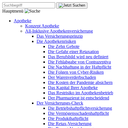
Hauptmenü
Apotheke
Konzept Apotheke
All-Inklusive Apothekenversicherung
Das Versicherungsprinzip
Die Apothekenrisiken
Die Zehn Gebote
Die Gefahr einer Retaxation
Das Berufsbild wird neu definiert
Die Fehlabgabe von Contrazeptiva
Die Nachhaftung in der Haftpflicht
Die Folgen von Cyber-Risiken
Der Warenverderbschaden
Die Kosten der Pandemie absichern
Das Kapital Ihrer Apotheke
Das Restrisiko im Apothekenbetrieb
Der Pharmazierat ist entscheidend
Der Versicherungs-Check
Die Betriebshaftpflichtversicherung
Die Vermögensschadenhaftpflicht
Die Produkthaftpflicht
Die Retax-Versicherung