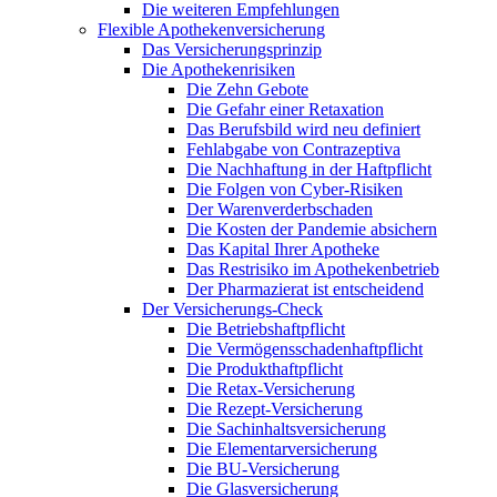
Die weiteren Empfehlungen
Flexible Apothekenversicherung
Das Versicherungsprinzip
Die Apothekenrisiken
Die Zehn Gebote
Die Gefahr einer Retaxation
Das Berufsbild wird neu definiert
Fehlabgabe von Contrazeptiva
Die Nachhaftung in der Haftpflicht
Die Folgen von Cyber-Risiken
Der Warenverderbschaden
Die Kosten der Pandemie absichern
Das Kapital Ihrer Apotheke
Das Restrisiko im Apothekenbetrieb
Der Pharmazierat ist entscheidend
Der Versicherungs-Check
Die Betriebshaftpflicht
Die Vermögensschadenhaftpflicht
Die Produkthaftpflicht
Die Retax-Versicherung
Die Rezept-Versicherung
Die Sachinhaltsversicherung
Die Elementarversicherung
Die BU-Versicherung
Die Glasversicherung