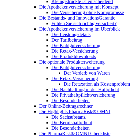
Kleingedruckte ist entscheidend
Die Apothekenversicherung mit Konzept
Die Versicherung ohne Kompromisse
Die Bestands- und InnovationsGarantie
Fühlen Sie sich richtig versichert?
Die Apothekenversicherung im Überblick
Die Leistungsdetails
Der Tarifbeitrag
Die Kühlgutversicherung
Die Retax-Versicherung
Die Produktdownloads
Die optionale Produkterweiterung
Die Kühlgutversicherung
Der Verderb von Waren
Die Retax-Versicherung
Die Retaxation als Kostenproblem
Die Nachhaftung in der Haftpflicht
Die Privathaftpflichtversicherung
Die Besonderheiten
Der Online-Beitragsrechner
Die Highlights PharmaRisk® OMNI
Die Sachsubstanz
Die Berufshaftpflicht
Die Besonderheiten
Die PharmaRisk® OMNI Checkliste