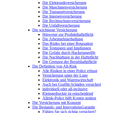
Die Elektronikversicherung
Die Maschinenversicherung
Die Transportversicherung
Die Internetversicherung
Die Rechtsschutzversicherung
Die Unfallversicherung
Die wichtigste Versicherung
Hinweise zur Produkthaftpflicht
Die Arbeitnehmerhaftung
Das Risiko bei einer Retaxation
Die Testungen und Impfungen
Die Gefahr durch Hackerangriffe
Die Nachhaftung in der Haftpflicht
Die Grenzen der Berufshaftpflicht
Die Definition von All-Risk
Alle Risiken in einer Police erfasst
Versicherung unter der Lupe
Elektronik und Warenwirtschaft
Auch bei Graffiti-Schäden versichert
individuell oder all-inclusive
Kleingedruckte ist entscheidend
Allrisk-Police hilft Kosten senken
Die Versicherung mit Konzept
Die Bestands- und InnovationsGarantie
Fühlen Sie sich richtig versichert?