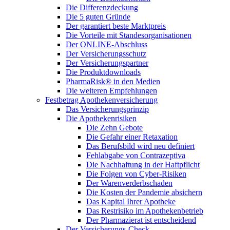
Die Differenzdeckung
Die 5 guten Gründe
Der garantiert beste Marktpreis
Die Vorteile mit Standesorganisationen
Der ONLINE-Abschluss
Der Versicherungsschutz
Der Versicherungspartner
Die Produktdownloads
PharmaRisk® in den Medien
Die weiteren Empfehlungen
Festbetrag Apothekenversicherung
Das Versicherungsprinzip
Die Apothekenrisiken
Die Zehn Gebote
Die Gefahr einer Retaxation
Das Berufsbild wird neu definiert
Fehlabgabe von Contrazeptiva
Die Nachhaftung in der Haftpflicht
Die Folgen von Cyber-Risiken
Der Warenverderbschaden
Die Kosten der Pandemie absichern
Das Kapital Ihrer Apotheke
Das Restrisiko im Apothekenbetrieb
Der Pharmazierat ist entscheidend
Der Versicherungs-Check