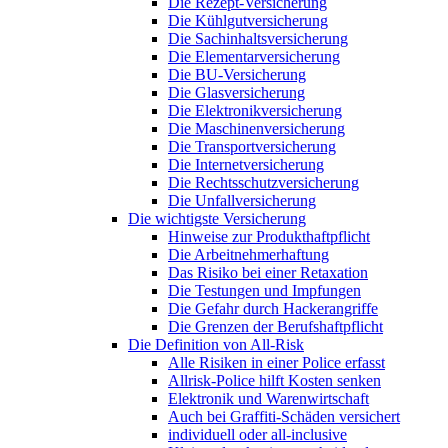
Die Rezept-Versicherung
Die Kühlgutversicherung
Die Sachinhaltsversicherung
Die Elementarversicherung
Die BU-Versicherung
Die Glasversicherung
Die Elektronikversicherung
Die Maschinenversicherung
Die Transportversicherung
Die Internetversicherung
Die Rechtsschutzversicherung
Die Unfallversicherung
Die wichtigste Versicherung
Hinweise zur Produkthaftpflicht
Die Arbeitnehmerhaftung
Das Risiko bei einer Retaxation
Die Testungen und Impfungen
Die Gefahr durch Hackerangriffe
Die Grenzen der Berufshaftpflicht
Die Definition von All-Risk
Alle Risiken in einer Police erfasst
Allrisk-Police hilft Kosten senken
Elektronik und Warenwirtschaft
Auch bei Graffiti-Schäden versichert
individuell oder all-inclusive