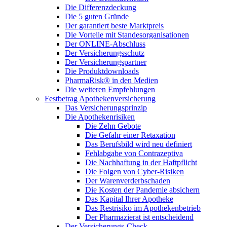
Die Differenzdeckung
Die 5 guten Gründe
Der garantiert beste Marktpreis
Die Vorteile mit Standesorganisationen
Der ONLINE-Abschluss
Der Versicherungsschutz
Der Versicherungspartner
Die Produktdownloads
PharmaRisk® in den Medien
Die weiteren Empfehlungen
Festbetrag Apothekenversicherung
Das Versicherungsprinzip
Die Apothekenrisiken
Die Zehn Gebote
Die Gefahr einer Retaxation
Das Berufsbild wird neu definiert
Fehlabgabe von Contrazeptiva
Die Nachhaftung in der Haftpflicht
Die Folgen von Cyber-Risiken
Der Warenverderbschaden
Die Kosten der Pandemie absichern
Das Kapital Ihrer Apotheke
Das Restrisiko im Apothekenbetrieb
Der Pharmazierat ist entscheidend
Der Versicherungs-Check