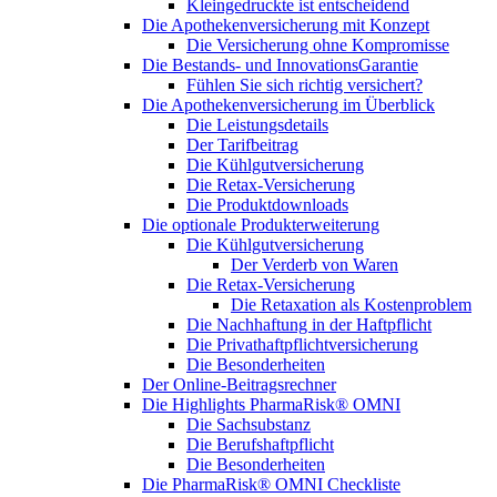
Kleingedruckte ist entscheidend
Die Apothekenversicherung mit Konzept
Die Versicherung ohne Kompromisse
Die Bestands- und InnovationsGarantie
Fühlen Sie sich richtig versichert?
Die Apothekenversicherung im Überblick
Die Leistungsdetails
Der Tarifbeitrag
Die Kühlgutversicherung
Die Retax-Versicherung
Die Produktdownloads
Die optionale Produkterweiterung
Die Kühlgutversicherung
Der Verderb von Waren
Die Retax-Versicherung
Die Retaxation als Kostenproblem
Die Nachhaftung in der Haftpflicht
Die Privathaftpflichtversicherung
Die Besonderheiten
Der Online-Beitragsrechner
Die Highlights PharmaRisk® OMNI
Die Sachsubstanz
Die Berufshaftpflicht
Die Besonderheiten
Die PharmaRisk® OMNI Checkliste