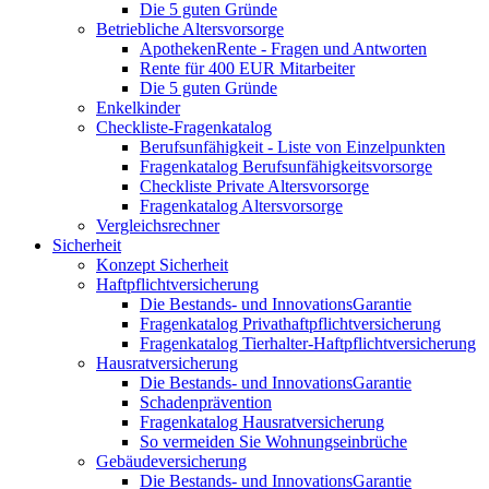
Die 5 guten Gründe
Betriebliche Altersvorsorge
ApothekenRente - Fragen und Antworten
Rente für 400 EUR Mitarbeiter
Die 5 guten Gründe
Enkelkinder
Checkliste-Fragenkatalog
Berufsunfähigkeit - Liste von Einzelpunkten
Fragenkatalog Berufsunfähigkeitsvorsorge
Checkliste Private Altersvorsorge
Fragenkatalog Altersvorsorge
Vergleichsrechner
Sicherheit
Konzept Sicherheit
Haftpflichtversicherung
Die Bestands- und InnovationsGarantie
Fragenkatalog Privathaftpflichtversicherung
Fragenkatalog Tierhalter-Haftpflichtversicherung
Hausratversicherung
Die Bestands- und InnovationsGarantie
Schadenprävention
Fragenkatalog Hausratversicherung
So vermeiden Sie Wohnungseinbrüche
Gebäudeversicherung
Die Bestands- und InnovationsGarantie