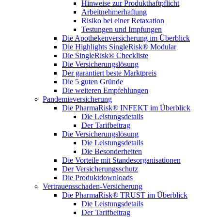
Hinweise zur Produkthaftpflicht
Arbeitnehmerhaftung
Risiko bei einer Retaxation
Testungen und Impfungen
Die Apothekenversicherung im Überblick
Die Highlights SingleRisk® Modular
Die SingleRisk® Checkliste
Die Versicherungslösung
Der garantiert beste Marktpreis
Die 5 guten Gründe
Die weiteren Empfehlungen
Pandemieversicherung
Die PharmaRisk® INFEKT im Überblick
Die Leistungsdetails
Der Tarifbeitrag
Die Versicherungslösung
Die Leistungsdetails
Die Besonderheiten
Die Vorteile mit Standesorganisationen
Der Versicherungsschutz
Die Produktdownloads
Vertrauensschaden-Versicherung
Die PharmaRisk® TRUST im Überblick
Die Leistungsdetails
Der Tarifbeitrag