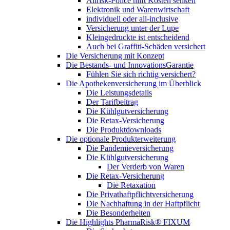
Allrisk-Police hilft Kosten senken
Elektronik und Warenwirtschaft
individuell oder all-inclusive
Versicherung unter der Lupe
Kleingedruckte ist entscheidend
Auch bei Graffiti-Schäden versichert
Die Versicherung mit Konzept
Die Bestands- und InnovationsGarantie
Fühlen Sie sich richtig versichert?
Die Apothekenversicherung im Überblick
Die Leistungsdetails
Der Tarifbeitrag
Die Kühlgutversicherung
Die Retax-Versicherung
Die Produktdownloads
Die optionale Produkterweiterung
Die Pandemieversicherung
Die Kühlgutversicherung
Der Verderb von Waren
Die Retax-Versicherung
Die Retaxation
Die Privathaftpflichtversicherung
Die Nachhaftung in der Haftpflicht
Die Besonderheiten
Die Highlights PharmaRisk® FIXUM