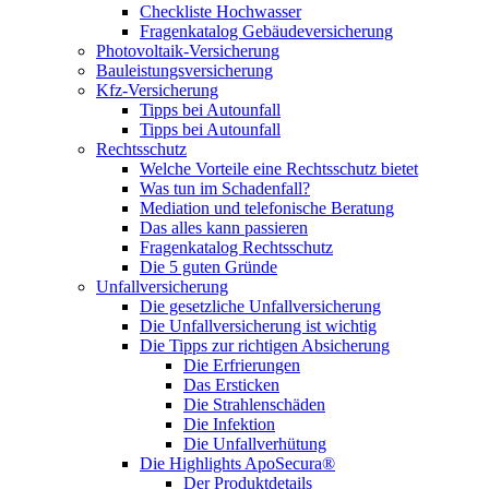
Checkliste Hochwasser
Fragenkatalog Gebäudeversicherung
Photovoltaik-Versicherung
Bauleistungsversicherung
Kfz-Versicherung
Tipps bei Autounfall
Tipps bei Autounfall
Rechtsschutz
Welche Vorteile eine Rechtsschutz bietet
Was tun im Schadenfall?
Mediation und telefonische Beratung
Das alles kann passieren
Fragenkatalog Rechtsschutz
Die 5 guten Gründe
Unfallversicherung
Die gesetzliche Unfallversicherung
Die Unfallversicherung ist wichtig
Die Tipps zur richtigen Absicherung
Die Erfrierungen
Das Ersticken
Die Strahlenschäden
Die Infektion
Die Unfallverhütung
Die Highlights ApoSecura®
Der Produktdetails