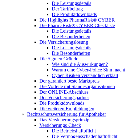
Die Leistungsdetails
Der Tarifbeitrag
Die Produktdownloads
Die Highlights PharmaRisk® CYBER
Die PharmaRisk® CYBER Checkliste
Die Leistungsdetails
Die Besonderheiten
Die Versicherungslösung
Die Leistungsdetails
Die Besonderheiten
Die 5 guten Gründe
Wie sind die Auswirkungen?
Warum eine Cyber-Police Sinn macht
Cyber-Risiken verständlich erklärt
Der garantiert beste Marktpreis
Die Vorteile mit Standesorganisationen
Der ONLINE-Abschluss
Der Versicherungspartner
Die Produktdownloads
Die weiteren Empfehlungen
Rechtsschutzversicherung für Apotheker
Das Versicherungsprinzip
Versicherungs-Check
Die Betriebshaftpflicht
Die Vermögensschadenhaftpflicht