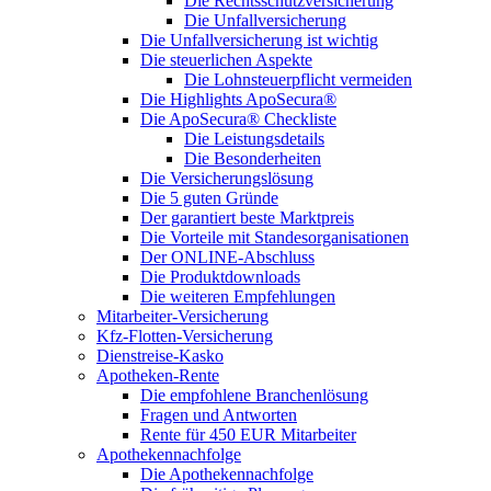
Die Rechtsschutzversicherung
Die Unfallversicherung
Die Unfallversicherung ist wichtig
Die steuerlichen Aspekte
Die Lohnsteuerpflicht vermeiden
Die Highlights ApoSecura®
Die ApoSecura® Checkliste
Die Leistungsdetails
Die Besonderheiten
Die Versicherungslösung
Die 5 guten Gründe
Der garantiert beste Marktpreis
Die Vorteile mit Standesorganisationen
Der ONLINE-Abschluss
Die Produktdownloads
Die weiteren Empfehlungen
Mitarbeiter-Versicherung
Kfz-Flotten-Versicherung
Dienstreise-Kasko
Apotheken-Rente
Die empfohlene Branchenlösung
Fragen und Antworten
Rente für 450 EUR Mitarbeiter
Apothekennachfolge
Die Apothekennachfolge