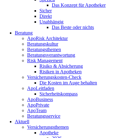
Das Konzept für Apotheker
Sicher
Direkt
Unabhängig
Das Beste oder nichts
Beratung
ApoRisk Architektur
Beratungskultur
Beratungsthemen
Beratungsverantwortung
Risk Management
Risiko & Absicherung
Risiken in Apotheken
Versicherungskosten-Check
Die Kosten im Auge behalten
ApoLeitfaden
Sicherheitskompass
ApoBusiness
ApoPrivate
ApoTeam
Beratungsservice
Aktuell
Versicherungsthemen
Apotheke