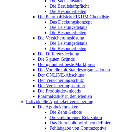
Die Sachsubstanz
Die Berufshaftpflicht
Die Besonderheiten
Die PharmaRisk® FIXUM Checkliste
Das Deckungskonzept
Die Leistungsdetails
Die Besonderheiten
Die Versicherungslösung
Die Leistungsdetails
Die Besonderheiten
Die Differenzdeckung
Die 5 guten Gründe
Der garantiert beste Marktpreis
Die Vorteile mit Standesorganisationen
Der ONLINE-Abschluss
Der Versicherungsschutz
Der Versicherungspartner
Die Produktdownloads
PharmaRisk® in den Medien
Individuelle Apothekenversicherung
Die Apothekenrisiken
Die Zehn Gebote
Die Gefahr einer Retaxation
Das Berufsbild wird neu definiert
Fehlabgabe von Contrazeptiva