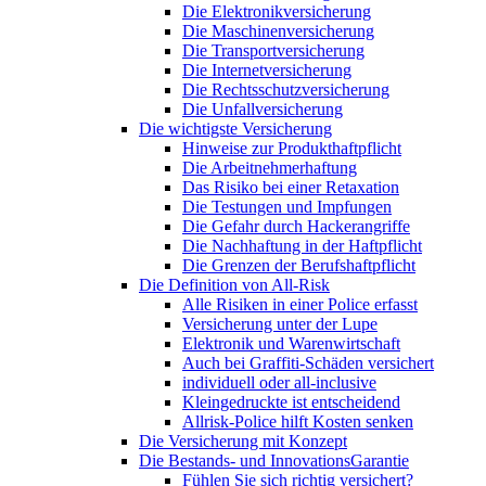
Die Elektronikversicherung
Die Maschinenversicherung
Die Transportversicherung
Die Internetversicherung
Die Rechtsschutzversicherung
Die Unfallversicherung
Die wichtigste Versicherung
Hinweise zur Produkthaftpflicht
Die Arbeitnehmerhaftung
Das Risiko bei einer Retaxation
Die Testungen und Impfungen
Die Gefahr durch Hackerangriffe
Die Nachhaftung in der Haftpflicht
Die Grenzen der Berufshaftpflicht
Die Definition von All-Risk
Alle Risiken in einer Police erfasst
Versicherung unter der Lupe
Elektronik und Warenwirtschaft
Auch bei Graffiti-Schäden versichert
individuell oder all-inclusive
Kleingedruckte ist entscheidend
Allrisk-Police hilft Kosten senken
Die Versicherung mit Konzept
Die Bestands- und InnovationsGarantie
Fühlen Sie sich richtig versichert?