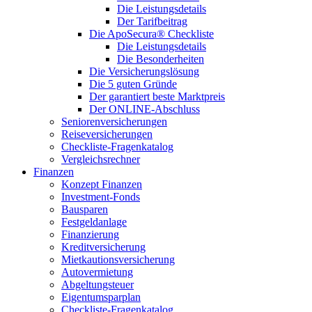
Die Leistungsdetails
Der Tarifbeitrag
Die ApoSecura® Checkliste
Die Leistungsdetails
Die Besonderheiten
Die Versicherungslösung
Die 5 guten Gründe
Der garantiert beste Marktpreis
Der ONLINE-Abschluss
Seniorenversicherungen
Reiseversicherungen
Checkliste-Fragenkatalog
Vergleichsrechner
Finanzen
Konzept Finanzen
Investment-Fonds
Bausparen
Festgeldanlage
Finanzierung
Kreditversicherung
Mietkautionsversicherung
Autovermietung
Abgeltungsteuer
Eigentumsparplan
Checkliste-Fragenkatalog