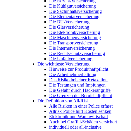
Die Rezept-Versicherung
Die Kühlgutversicherung
Die Sachinhaltsversicherung
Die Elementarversicherung
Die BU-Versicherung
Die Glasversicherung
Die Elektronikversicherung
Die Maschinenversicherung
Die Transportversicherung
Die Internetversicherung
Die Rechtsschutzversicherung
Die Unfallversicherung
Die wichtigste Versicherung
Hinweise zur Produkthaftpflicht
Die Arbeitnehmerhaftung
Das Risiko bei einer Retaxation
Die Testungen und Impfungen
Die Gefahr durch Hackerangriffe
Die Grenzen der Berufshaftpflicht
Die Definition von All-Risk
Alle Risiken in einer Police erfasst
Allrisk-Police hilft Kosten senken
Elektronik und Warenwirtschaft
Auch bei Graffiti-Schäden versichert
individuell oder all-inclusive