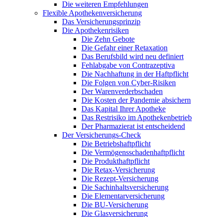
Die weiteren Empfehlungen
Flexible Apothekenversicherung
Das Versicherungsprinzip
Die Apothekenrisiken
Die Zehn Gebote
Die Gefahr einer Retaxation
Das Berufsbild wird neu definiert
Fehlabgabe von Contrazeptiva
Die Nachhaftung in der Haftpflicht
Die Folgen von Cyber-Risiken
Der Warenverderbschaden
Die Kosten der Pandemie absichern
Das Kapital Ihrer Apotheke
Das Restrisiko im Apothekenbetrieb
Der Pharmazierat ist entscheidend
Der Versicherungs-Check
Die Betriebshaftpflicht
Die Vermögensschadenhaftpflicht
Die Produkthaftpflicht
Die Retax-Versicherung
Die Rezept-Versicherung
Die Sachinhaltsversicherung
Die Elementarversicherung
Die BU-Versicherung
Die Glasversicherung