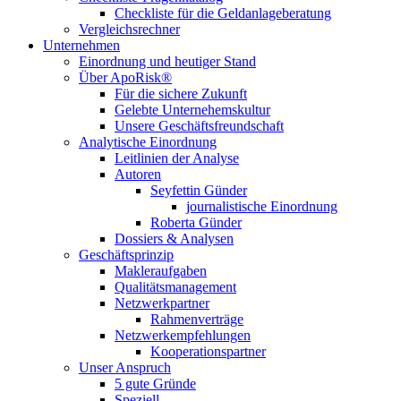
Checkliste für die Geldanlageberatung
Vergleichsrechner
Unternehmen
Einordnung und heutiger Stand
Über ApoRisk®
Für die sichere Zukunft
Gelebte Unternehemskultur
Unsere Geschäftsfreundschaft
Analytische Einordnung
Leitlinien der Analyse
Autoren
Seyfettin Günder
journalistische Einordnung
Roberta Günder
Dossiers & Analysen
Geschäftsprinzip
Makleraufgaben
Qualitätsmanagement
Netzwerkpartner
Rahmenverträge
Netzwerkempfehlungen
Kooperationspartner
Unser Anspruch
5 gute Gründe
Speziell