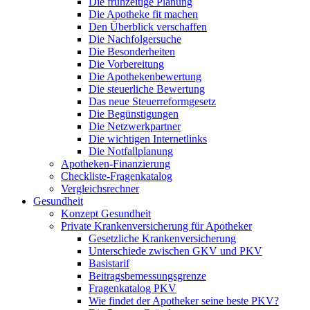
Die frühzeitige Planung
Die Apotheke fit machen
Den Überblick verschaffen
Die Nachfolgersuche
Die Besonderheiten
Die Vorbereitung
Die Apothekenbewertung
Die steuerliche Bewertung
Das neue Steuerreformgesetz
Die Begünstigungen
Die Netzwerkpartner
Die wichtigen Internetlinks
Die Notfallplanung
Apotheken-Finanzierung
Checkliste-Fragenkatalog
Vergleichsrechner
Gesundheit
Konzept Gesundheit
Private Krankenversicherung für Apotheker
Gesetzliche Krankenversicherung
Unterschiede zwischen GKV und PKV
Basistarif
Beitragsbemessungsgrenze
Fragenkatalog PKV
Wie findet der Apotheker seine beste PKV?