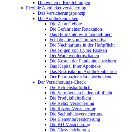
Die weiteren Empfehlungen
Flexible Apothekenversicherung
Das Versicherungsprinzip
Die Apothekenrisiken
Die Zehn Gebote
Die Gefahr einer Retaxation
Das Berufsbild wird neu definiert
Fehlabgabe von Contrazeptiva
Die Nachhaftung in der Haftpflicht
Die Folgen von Cyber-Risiken
Der Warenverderbschaden
Die Kosten der Pandemie absichern
Das Kapital Ihrer Apotheke
Das Restrisiko im Apothekenbetrieb
Der Pharmazierat ist entscheidend
Der Versicherungs-Check
Die Betriebshaftpflicht
Die Vermögensschadenhaftpflicht
Die Produkthaftpflicht
Die Retax-Versicherung
Die Rezept-Versicherung
Die Sachinhaltsversicherung
Die Elementarversicherung
Die BU-Versicherung
Die Glasversicherung