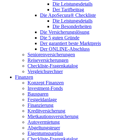
Die Leistungsdetails
Der Tarifbeitrag
Die ApoSecura® Checkliste
Die Leistungsdetails
Die Besonderheiten
Die Versicherungslösung
Die 5 guten Gründe
Der garantiert beste Marktpreis
Der ONLINE-Abschluss
Seniorenversicherungen
Reiseversicherungen
Checkliste-Fragenkatalog
Vergleichsrechner
Finanzen
Konzept Finanzen
Investment-Fonds
Bausparen
Festgeldanlage
Finanzierung
Kreditversicherung
Mietkautionsversicherung
Autovermietung
Abgeltungsteuer
Eigentumsparplan
Checkliste-Fragenkatalog