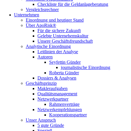
Checkliste für die Geldanlageberatung
Vergleichsrechner
Unternehmen
Einordnung und heutiger Stand
Über ApoRisk®
Für die sichere Zukunft
Gelebte Unternehemskultur
Unsere Geschäftsfreundschaft
Analytische Einordnung
Leitlinien der Analyse
Autoren
Seyfettin Günder
journalistische Einordnung
Roberta Günder
Dossiers & Analysen
Geschäftsprinzip
Makleraufgaben
Qualitätsmanagement
Netzwerkpartner
Rahmenverträge
Netzwerkempfehlungen
Kooperationspartner
Unser Anspruch
5 gute Gründe
Speziell