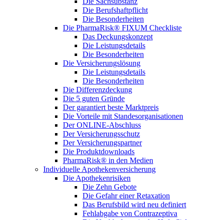
Die Sachsubstanz
Die Berufshaftpflicht
Die Besonderheiten
Die PharmaRisk® FIXUM Checkliste
Das Deckungskonzept
Die Leistungsdetails
Die Besonderheiten
Die Versicherungslösung
Die Leistungsdetails
Die Besonderheiten
Die Differenzdeckung
Die 5 guten Gründe
Der garantiert beste Marktpreis
Die Vorteile mit Standesorganisationen
Der ONLINE-Abschluss
Der Versicherungsschutz
Der Versicherungspartner
Die Produktdownloads
PharmaRisk® in den Medien
Individuelle Apothekenversicherung
Die Apothekenrisiken
Die Zehn Gebote
Die Gefahr einer Retaxation
Das Berufsbild wird neu definiert
Fehlabgabe von Contrazeptiva