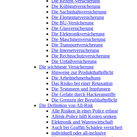
Die Rezept-Versicherung
Die Kühlgutversicherung
Die Sachinhaltsversicherung
Die Elementarversicherung
Die BU-Versicherung
Die Glasversicherung
Die Elektronikversicherung
Die Maschinenversicherung
Die Transportversicherung
Die Internetversicherung
Die Rechtsschutzversicherung
Die Unfallversicherung
Die wichtigste Versicherung
Hinweise zur Produkthaftpflicht
Die Arbeitnehmerhaftung
Das Risiko bei einer Retaxation
Die Testungen und Impfungen
Die Gefahr durch Hackerangriffe
Die Grenzen der Berufshaftpflicht
Die Definition von All-Risk
Alle Risiken in einer Police erfasst
Allrisk-Police hilft Kosten senken
Elektronik und Warenwirtschaft
Auch bei Graffiti-Schäden versichert
individuell oder all-inclusive