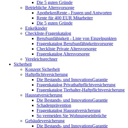
Die 5 guten Gründe
Betriebliche Altersvorsorge
ApothekenRente - Fragen und Antworten
Rente für 400 EUR Mitarbeiter
Die 5 guten Gründe
Enkelkinder
Checkliste-Fragenkatalog
Berufsunfähigkeit - Liste von Einzelpunkten
Fragenkatalog Berufsunfähigkeitsvorsorge
Checkliste Private Altersvorsorge
Fragenkatalog Altersvorsorge
Vergleichsrechner
Sicherheit
Konzept Sicherheit
Haftpflichtversicherung
Die Bestands- und InnovationsGarantie
Fragenkatalog Privathaftpflichtversicherung
Fragenkatalog Tierhalter-Haftpflichtversicherung
Hausratversicherung
Die Bestands- und InnovationsGarantie
Schadenprävention
Fragenkatalog Hausratversicherung
So vermeiden Sie Wohnungseinbrüche
Gebäudeversicherung
Die Bestands- und InnovationsGarantie