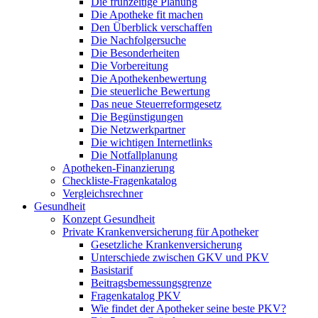
Die frühzeitige Planung
Die Apotheke fit machen
Den Überblick verschaffen
Die Nachfolgersuche
Die Besonderheiten
Die Vorbereitung
Die Apothekenbewertung
Die steuerliche Bewertung
Das neue Steuerreformgesetz
Die Begünstigungen
Die Netzwerkpartner
Die wichtigen Internetlinks
Die Notfallplanung
Apotheken-Finanzierung
Checkliste-Fragenkatalog
Vergleichsrechner
Gesundheit
Konzept Gesundheit
Private Krankenversicherung für Apotheker
Gesetzliche Krankenversicherung
Unterschiede zwischen GKV und PKV
Basistarif
Beitragsbemessungsgrenze
Fragenkatalog PKV
Wie findet der Apotheker seine beste PKV?