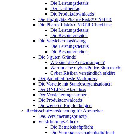
Die Leistungsdetails
Der Tarifbeitrag
Die Produktdownloads
Die Highlights PharmaRisk® CYBER
Die PharmaRisk® CYBER Checkliste
Die Leistungsdetails
Die Besonderheiten
Die Versicherungslösung
Die Leistungsdetails
Die Besonderheiten
Die 5 guten Gründe
Wie sind die Auswirkungen?
Warum eine Cyber-Police Sinn macht
Cyber-Risiken verständlich erklärt
Der garantiert beste Marktpreis
Die Vorteile mit Standesorganisationen
Der ONLINE-Abschluss
Der Versicherungspartner
Die Produktdownloads
Die weiteren Empfehlungen
Rechtsschutzversicherung für Apotheker
Das Versicherungsprinzip
Versicherungs-Check
Die Betriebshaftpflicht
Die Vermögensschadenhaftpflicht