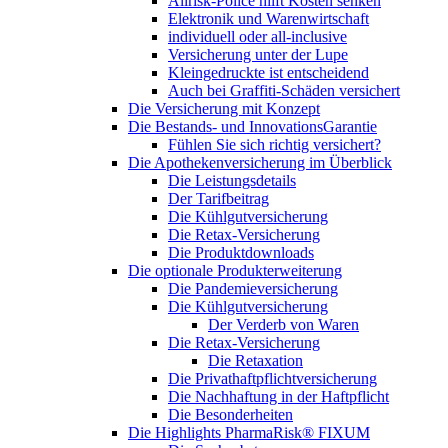
Allrisk-Police hilft Kosten senken
Elektronik und Warenwirtschaft
individuell oder all-inclusive
Versicherung unter der Lupe
Kleingedruckte ist entscheidend
Auch bei Graffiti-Schäden versichert
Die Versicherung mit Konzept
Die Bestands- und InnovationsGarantie
Fühlen Sie sich richtig versichert?
Die Apothekenversicherung im Überblick
Die Leistungsdetails
Der Tarifbeitrag
Die Kühlgutversicherung
Die Retax-Versicherung
Die Produktdownloads
Die optionale Produkterweiterung
Die Pandemieversicherung
Die Kühlgutversicherung
Der Verderb von Waren
Die Retax-Versicherung
Die Retaxation
Die Privathaftpflichtversicherung
Die Nachhaftung in der Haftpflicht
Die Besonderheiten
Die Highlights PharmaRisk® FIXUM