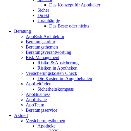
Das Konzept für Apotheker
Sicher
Direkt
Unabhängig
Das Beste oder nichts
Beratung
ApoRisk Architektur
Beratungskultur
Beratungsthemen
Beratungsverantwortung
Risk Management
Risiko & Absicherung
Risiken in Apotheken
Versicherungskosten-Check
Die Kosten im Auge behalten
ApoLeitfaden
Sicherheitskompass
ApoBusiness
ApoPrivate
ApoTeam
Beratungsservice
Aktuell
Versicherungsthemen
Apotheke