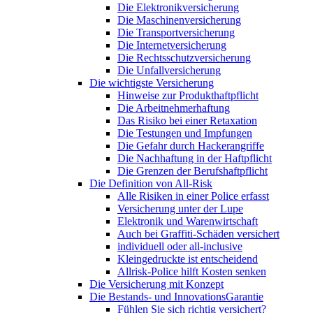
Die Elektronikversicherung
Die Maschinenversicherung
Die Transportversicherung
Die Internetversicherung
Die Rechtsschutzversicherung
Die Unfallversicherung
Die wichtigste Versicherung
Hinweise zur Produkthaftpflicht
Die Arbeitnehmerhaftung
Das Risiko bei einer Retaxation
Die Testungen und Impfungen
Die Gefahr durch Hackerangriffe
Die Nachhaftung in der Haftpflicht
Die Grenzen der Berufshaftpflicht
Die Definition von All-Risk
Alle Risiken in einer Police erfasst
Versicherung unter der Lupe
Elektronik und Warenwirtschaft
Auch bei Graffiti-Schäden versichert
individuell oder all-inclusive
Kleingedruckte ist entscheidend
Allrisk-Police hilft Kosten senken
Die Versicherung mit Konzept
Die Bestands- und InnovationsGarantie
Fühlen Sie sich richtig versichert?