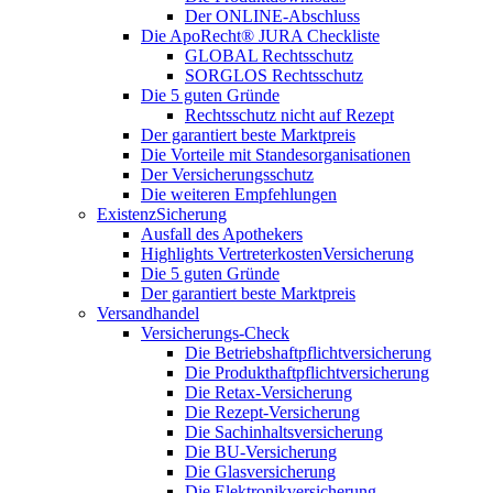
Der ONLINE-Abschluss
Die ApoRecht® JURA Checkliste
GLOBAL Rechtsschutz
SORGLOS Rechtsschutz
Die 5 guten Gründe
Rechtsschutz nicht auf Rezept
Der garantiert beste Marktpreis
Die Vorteile mit Standesorganisationen
Der Versicherungsschutz
Die weiteren Empfehlungen
ExistenzSicherung
Ausfall des Apothekers
Highlights VertreterkostenVersicherung
Die 5 guten Gründe
Der garantiert beste Marktpreis
Versandhandel
Versicherungs-Check
Die Betriebshaftpflichtversicherung
Die Produkthaftpflichtversicherung
Die Retax-Versicherung
Die Rezept-Versicherung
Die Sachinhaltsversicherung
Die BU-Versicherung
Die Glasversicherung
Die Elektronikversicherung