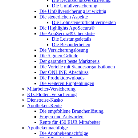
Die Rechtsschutzversicherung
Die Unfallversicherung
Die Unfallversicherung ist wichtig
Die steuerlichen Aspekte
Die Lohnsteuerpflicht vermeiden
Die Highlights ApoSecura®
Die ApoSecura® Checkliste
Die Leistungsdetails
Die Besonderheiten
Die Versicherungslösung
Die 5 guten Gründe
Der garantiert beste Marktpreis
Die Vorteile mit Standesorganisationen
Der ONLINE-Abschluss
Die Produktdownloads
Die weiteren Empfehlungen
Mitarbeiter-Versicherung
Kfz-Flotten-Versicherung
Dienstreise-Kasko
Apotheken-Rente
Die empfohlene Branchenlösung
Fragen und Antworten
Rente für 450 EUR Mitarbeiter
Apothekennachfolge
Die Apothekennachfolge