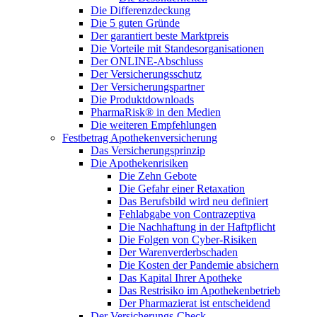
Die Differenzdeckung
Die 5 guten Gründe
Der garantiert beste Marktpreis
Die Vorteile mit Standesorganisationen
Der ONLINE-Abschluss
Der Versicherungsschutz
Der Versicherungspartner
Die Produktdownloads
PharmaRisk® in den Medien
Die weiteren Empfehlungen
Festbetrag Apothekenversicherung
Das Versicherungsprinzip
Die Apothekenrisiken
Die Zehn Gebote
Die Gefahr einer Retaxation
Das Berufsbild wird neu definiert
Fehlabgabe von Contrazeptiva
Die Nachhaftung in der Haftpflicht
Die Folgen von Cyber-Risiken
Der Warenverderbschaden
Die Kosten der Pandemie absichern
Das Kapital Ihrer Apotheke
Das Restrisiko im Apothekenbetrieb
Der Pharmazierat ist entscheidend
Der Versicherungs-Check