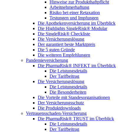
Hinweise zur Produkthaftpflicht
Arbeitnehmerhaftung
Risiko bei einer Retaxation
Testungen und Impfungen
Die Apothekenversicherung im Überblick
Die Highlights SingleRisk® Modular
Die SingleRisk® Checkliste
Die Versicherungslösung
Der garantiert beste Marktpreis
Die 5 guten Gründe
Die weiteren Empfehlungen
Pandemieversicherung
Die PharmaRisk® INFEKT im Überblick
Die Leistungsdetails
Der Tarifbeitrag
Die Versicherungslösung
Die Leistungsdetails
Die Besonderheiten
Die Vorteile mit Standesorganisationen
Der Versicherungsschutz
Die Produktdownloads
Vertrauensschaden-Versicherung
Die PharmaRisk® TRUST im Überblick
Die Leistungsdetails
Der Tarifbeitrag