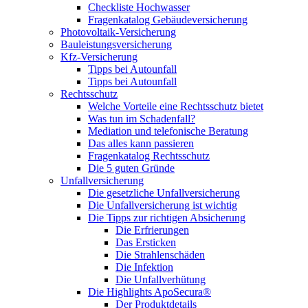
Checkliste Hochwasser
Fragenkatalog Gebäudeversicherung
Photovoltaik-Versicherung
Bauleistungsversicherung
Kfz-Versicherung
Tipps bei Autounfall
Tipps bei Autounfall
Rechtsschutz
Welche Vorteile eine Rechtsschutz bietet
Was tun im Schadenfall?
Mediation und telefonische Beratung
Das alles kann passieren
Fragenkatalog Rechtsschutz
Die 5 guten Gründe
Unfallversicherung
Die gesetzliche Unfallversicherung
Die Unfallversicherung ist wichtig
Die Tipps zur richtigen Absicherung
Die Erfrierungen
Das Ersticken
Die Strahlenschäden
Die Infektion
Die Unfallverhütung
Die Highlights ApoSecura®
Der Produktdetails