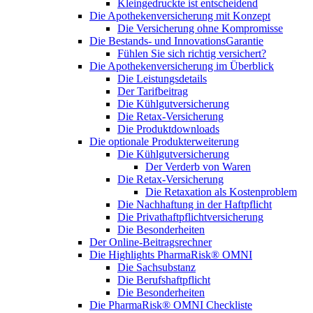
Kleingedruckte ist entscheidend
Die Apothekenversicherung mit Konzept
Die Versicherung ohne Kompromisse
Die Bestands- und InnovationsGarantie
Fühlen Sie sich richtig versichert?
Die Apothekenversicherung im Überblick
Die Leistungsdetails
Der Tarifbeitrag
Die Kühlgutversicherung
Die Retax-Versicherung
Die Produktdownloads
Die optionale Produkterweiterung
Die Kühlgutversicherung
Der Verderb von Waren
Die Retax-Versicherung
Die Retaxation als Kostenproblem
Die Nachhaftung in der Haftpflicht
Die Privathaftpflichtversicherung
Die Besonderheiten
Der Online-Beitragsrechner
Die Highlights PharmaRisk® OMNI
Die Sachsubstanz
Die Berufshaftpflicht
Die Besonderheiten
Die PharmaRisk® OMNI Checkliste