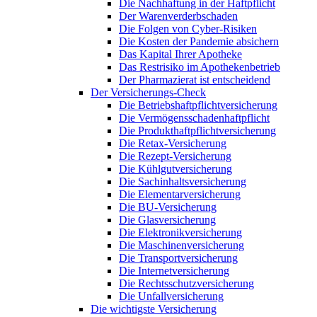
Die Nachhaftung in der Haftpflicht
Der Warenverderbschaden
Die Folgen von Cyber-Risiken
Die Kosten der Pandemie absichern
Das Kapital Ihrer Apotheke
Das Restrisiko im Apothekenbetrieb
Der Pharmazierat ist entscheidend
Der Versicherungs-Check
Die Betriebshaftpflichtversicherung
Die Vermögensschadenhaftpflicht
Die Produkthaftpflichtversicherung
Die Retax-Versicherung
Die Rezept-Versicherung
Die Kühlgutversicherung
Die Sachinhaltsversicherung
Die Elementarversicherung
Die BU-Versicherung
Die Glasversicherung
Die Elektronikversicherung
Die Maschinenversicherung
Die Transportversicherung
Die Internetversicherung
Die Rechtsschutzversicherung
Die Unfallversicherung
Die wichtigste Versicherung