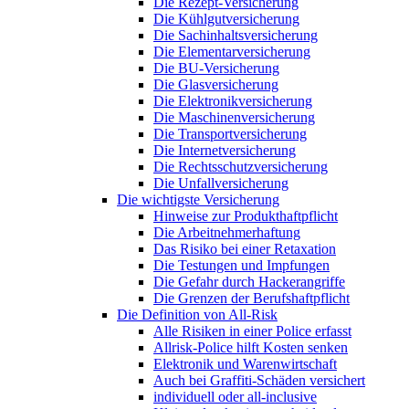
Die Rezept-Versicherung
Die Kühlgutversicherung
Die Sachinhaltsversicherung
Die Elementarversicherung
Die BU-Versicherung
Die Glasversicherung
Die Elektronikversicherung
Die Maschinenversicherung
Die Transportversicherung
Die Internetversicherung
Die Rechtsschutzversicherung
Die Unfallversicherung
Die wichtigste Versicherung
Hinweise zur Produkthaftpflicht
Die Arbeitnehmerhaftung
Das Risiko bei einer Retaxation
Die Testungen und Impfungen
Die Gefahr durch Hackerangriffe
Die Grenzen der Berufshaftpflicht
Die Definition von All-Risk
Alle Risiken in einer Police erfasst
Allrisk-Police hilft Kosten senken
Elektronik und Warenwirtschaft
Auch bei Graffiti-Schäden versichert
individuell oder all-inclusive