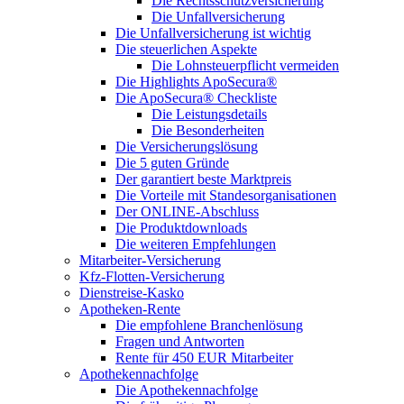
Die Rechtsschutzversicherung
Die Unfallversicherung
Die Unfallversicherung ist wichtig
Die steuerlichen Aspekte
Die Lohnsteuerpflicht vermeiden
Die Highlights ApoSecura®
Die ApoSecura® Checkliste
Die Leistungsdetails
Die Besonderheiten
Die Versicherungslösung
Die 5 guten Gründe
Der garantiert beste Marktpreis
Die Vorteile mit Standesorganisationen
Der ONLINE-Abschluss
Die Produktdownloads
Die weiteren Empfehlungen
Mitarbeiter-Versicherung
Kfz-Flotten-Versicherung
Dienstreise-Kasko
Apotheken-Rente
Die empfohlene Branchenlösung
Fragen und Antworten
Rente für 450 EUR Mitarbeiter
Apothekennachfolge
Die Apothekennachfolge