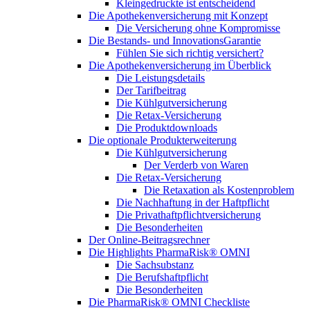
Kleingedruckte ist entscheidend
Die Apothekenversicherung mit Konzept
Die Versicherung ohne Kompromisse
Die Bestands- und InnovationsGarantie
Fühlen Sie sich richtig versichert?
Die Apothekenversicherung im Überblick
Die Leistungsdetails
Der Tarifbeitrag
Die Kühlgutversicherung
Die Retax-Versicherung
Die Produktdownloads
Die optionale Produkterweiterung
Die Kühlgutversicherung
Der Verderb von Waren
Die Retax-Versicherung
Die Retaxation als Kostenproblem
Die Nachhaftung in der Haftpflicht
Die Privathaftpflichtversicherung
Die Besonderheiten
Der Online-Beitragsrechner
Die Highlights PharmaRisk® OMNI
Die Sachsubstanz
Die Berufshaftpflicht
Die Besonderheiten
Die PharmaRisk® OMNI Checkliste