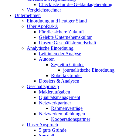
Checkliste für die Geldanlageberatung
Vergleichsrechner
Unternehmen
Einordnung und heutiger Stand
Über ApoRisk®
Für die sichere Zukunft
Gelebte Unternehemskultur
Unsere Geschäftsfreundschaft
Analytische Einordnung
Leitlinien der Analyse
Autoren
Seyfettin Günder
journalistische Einordnung
Roberta Günder
Dossiers & Analysen
Geschäftsprinzip
Makleraufgaben
Qualitätsmanagement
Netzwerkpartner
Rahmenverträge
Netzwerkempfehlungen
Kooperationspartner
Unser Anspruch
5 gute Gründe
Speziell