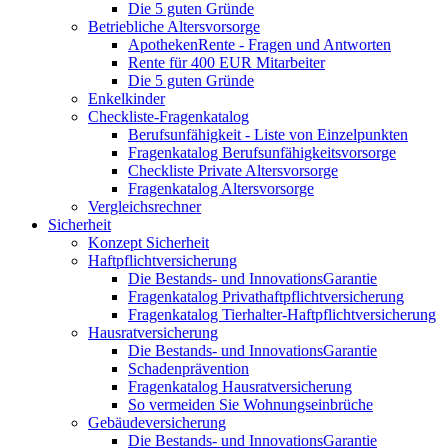
Die 5 guten Gründe
Betriebliche Altersvorsorge
ApothekenRente - Fragen und Antworten
Rente für 400 EUR Mitarbeiter
Die 5 guten Gründe
Enkelkinder
Checkliste-Fragenkatalog
Berufsunfähigkeit - Liste von Einzelpunkten
Fragenkatalog Berufsunfähigkeitsvorsorge
Checkliste Private Altersvorsorge
Fragenkatalog Altersvorsorge
Vergleichsrechner
Sicherheit
Konzept Sicherheit
Haftpflichtversicherung
Die Bestands- und InnovationsGarantie
Fragenkatalog Privathaftpflichtversicherung
Fragenkatalog Tierhalter-Haftpflichtversicherung
Hausratversicherung
Die Bestands- und InnovationsGarantie
Schadenprävention
Fragenkatalog Hausratversicherung
So vermeiden Sie Wohnungseinbrüche
Gebäudeversicherung
Die Bestands- und InnovationsGarantie