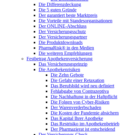
Die Differenzdeckung
Die 5 guten Gründe
Der garantiert beste Marktpreis
Die Vorteile mit Standesorganisationen
Der ONLINE-Abschluss
Der Versicherungsschutz
Der Versicherungspartner
Die Produktdownloads
PharmaRisk® in den Medien
Die weiteren Empfehlungen
Festbetrag Apothekenversicherung
Das Versicherungsprinzip
Die Apothekenrisiken
Die Zehn Gebote
Die Gefahr einer Retaxation
Das Berufsbild wird neu definiert
Fehlabgabe von Contrazeptiva
Die Nachhaftung in der Haftpflicht
Die Folgen von Cyber-Risiken
Der Warenverderbschaden
Die Kosten der Pandemie absichern
Das Kapital Ihrer Apotheke
Das Restrisiko im Apothekenbetrieb
Der Pharmazierat ist entscheidend
Der Versicherungs-Check