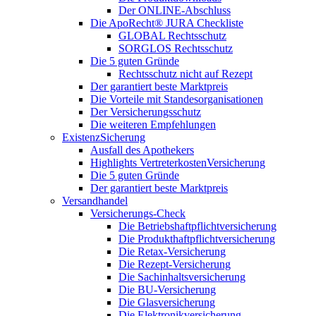
Der ONLINE-Abschluss
Die ApoRecht® JURA Checkliste
GLOBAL Rechtsschutz
SORGLOS Rechtsschutz
Die 5 guten Gründe
Rechtsschutz nicht auf Rezept
Der garantiert beste Marktpreis
Die Vorteile mit Standesorganisationen
Der Versicherungsschutz
Die weiteren Empfehlungen
ExistenzSicherung
Ausfall des Apothekers
Highlights VertreterkostenVersicherung
Die 5 guten Gründe
Der garantiert beste Marktpreis
Versandhandel
Versicherungs-Check
Die Betriebshaftpflichtversicherung
Die Produkthaftpflichtversicherung
Die Retax-Versicherung
Die Rezept-Versicherung
Die Sachinhaltsversicherung
Die BU-Versicherung
Die Glasversicherung
Die Elektronikversicherung