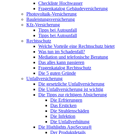
Checkliste Hochwasser
Fragenkatalog Gebäudeversicherung
Photovoltaik-Versicherung
Bauleistungsversicherung
Kfz-Versicherung
Tipps bei Autounfall
Tipps bei Autounfall
Rechtsschutz
Welche Vorteile eine Rechtsschutz bietet
Was tun im Schadenfall?
Mediation und telefonische Beratung
Das alles kann passieren
Fragenkatalog Rechtsschutz
Die 5 guten Gründe
Unfallversicherung
Die gesetzliche Unfallversicherung
Die Unfallversicherung ist wichtig
Die Tipps zur richtigen Absicherung
Die Erfrierungen
Das Ersticken
Die Strahlenschäden
Die Infektion
Die Unfallverhütung
Die Highlights ApoSecura®
Der Produktdetails