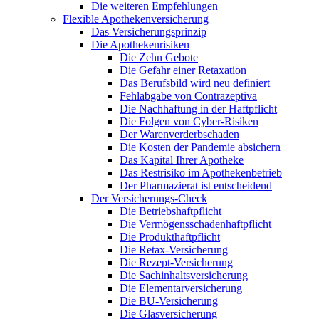
Die weiteren Empfehlungen
Flexible Apothekenversicherung
Das Versicherungsprinzip
Die Apothekenrisiken
Die Zehn Gebote
Die Gefahr einer Retaxation
Das Berufsbild wird neu definiert
Fehlabgabe von Contrazeptiva
Die Nachhaftung in der Haftpflicht
Die Folgen von Cyber-Risiken
Der Warenverderbschaden
Die Kosten der Pandemie absichern
Das Kapital Ihrer Apotheke
Das Restrisiko im Apothekenbetrieb
Der Pharmazierat ist entscheidend
Der Versicherungs-Check
Die Betriebshaftpflicht
Die Vermögensschadenhaftpflicht
Die Produkthaftpflicht
Die Retax-Versicherung
Die Rezept-Versicherung
Die Sachinhaltsversicherung
Die Elementarversicherung
Die BU-Versicherung
Die Glasversicherung