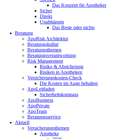
Das Konzept für Apotheker
Sicher
Direkt
Unabhängig
Das Beste oder nichts
Beratung
ApoRisk Architektur
Beratungskultur
Beratungsthemen
Beratungsverantwortung
Risk Management
Risiko & Absicherung
Risiken in Apotheken
Versicherungskosten-Check
Die Kosten im Auge behalten
ApoLeitfaden
Sicherheitskompass
ApoBusiness
ApoPrivate
ApoTeam
Beratungsservice
Aktuell
Versicherungsthemen
Apotheke