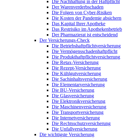
Die Nachhaftung in der Haftpflicht
Der Warenverderbschaden
Die Folgen von Cyber-Risiken
Die Kosten der Pandemie absichern
Das Kapital Ihrer Apotheke
Das Restrisiko im Apothekenbetrieb
Der Pharmazierat ist entscheidend
Der Versicherungs-Check
Die Betriebshaftpflichtversicherung
Die Vermögensschadenhaftpflicht
Die Produkthaftpflichtversicherung
Die Retax-Versicherung
Die Rezept-Versicherung
Die Kühlgutversicherung
Die Sachinhaltsversicherung
Die Elementarversicherung
Die BU-Versicherung
Die Glasversicherung
Die Elektronikversicherung
Die Maschinenversicherung
Die Transportversicherung
Die Internetversicherung
Die Rechtsschutzversicherung
Die Unfallversicherung
Die wichtigste Versicherung