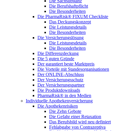
Die Sachsubstanz
Die Berufshaftpflicht
Die Besonderheiten
Die PharmaRisk® FIXUM Checkliste
Das Deckungskonzept
Die Leistungsdetails
Die Besonderheiten
Die Versicherungslösung
Die Leistungsdetails
Die Besonderheiten
Die Differenzdeckung
Die 5 guten Gründe
Der garantiert beste Marktpreis
Die Vorteile mit Standesorganisationen
Der ONLINE-Abschluss
Der Versicherungsschutz
Der Versicherungspartner
Die Produktdownloads
PharmaRisk® in den Medien
Individuelle Apothekenversicherung
Die Apothekenrisiken
Die Zehn Gebote
Die Gefahr einer Retaxation
Das Berufsbild wird neu definiert
Fehlabgabe von Contrazeptiva