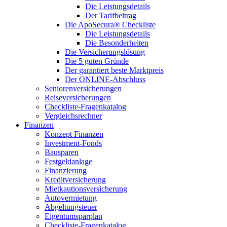
Die Leistungsdetails
Der Tarifbeitrag
Die ApoSecura® Checkliste
Die Leistungsdetails
Die Besonderheiten
Die Versicherungslösung
Die 5 guten Gründe
Der garantiert beste Marktpreis
Der ONLINE-Abschluss
Seniorenversicherungen
Reiseversicherungen
Checkliste-Fragenkatalog
Vergleichsrechner
Finanzen
Konzept Finanzen
Investment-Fonds
Bausparen
Festgeldanlage
Finanzierung
Kreditversicherung
Mietkautionsversicherung
Autovermietung
Abgeltungsteuer
Eigentumsparplan
Checkliste-Fragenkatalog