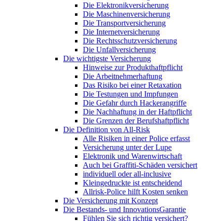
Die Elektronikversicherung
Die Maschinenversicherung
Die Transportversicherung
Die Internetversicherung
Die Rechtsschutzversicherung
Die Unfallversicherung
Die wichtigste Versicherung
Hinweise zur Produkthaftpflicht
Die Arbeitnehmerhaftung
Das Risiko bei einer Retaxation
Die Testungen und Impfungen
Die Gefahr durch Hackerangriffe
Die Nachhaftung in der Haftpflicht
Die Grenzen der Berufshaftpflicht
Die Definition von All-Risk
Alle Risiken in einer Police erfasst
Versicherung unter der Lupe
Elektronik und Warenwirtschaft
Auch bei Graffiti-Schäden versichert
individuell oder all-inclusive
Kleingedruckte ist entscheidend
Allrisk-Police hilft Kosten senken
Die Versicherung mit Konzept
Die Bestands- und InnovationsGarantie
Fühlen Sie sich richtig versichert?