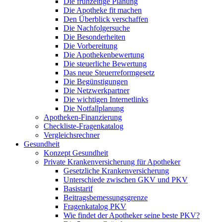
Die frühzeitige Planung
Die Apotheke fit machen
Den Überblick verschaffen
Die Nachfolgersuche
Die Besonderheiten
Die Vorbereitung
Die Apothekenbewertung
Die steuerliche Bewertung
Das neue Steuerreformgesetz
Die Begünstigungen
Die Netzwerkpartner
Die wichtigen Internetlinks
Die Notfallplanung
Apotheken-Finanzierung
Checkliste-Fragenkatalog
Vergleichsrechner
Gesundheit
Konzept Gesundheit
Private Krankenversicherung für Apotheker
Gesetzliche Krankenversicherung
Unterschiede zwischen GKV und PKV
Basistarif
Beitragsbemessungsgrenze
Fragenkatalog PKV
Wie findet der Apotheker seine beste PKV?