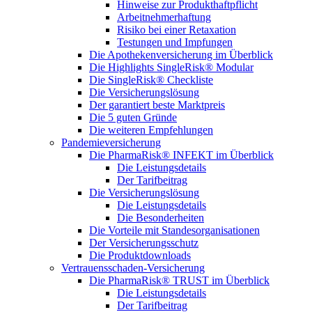
Hinweise zur Produkthaftpflicht
Arbeitnehmerhaftung
Risiko bei einer Retaxation
Testungen und Impfungen
Die Apothekenversicherung im Überblick
Die Highlights SingleRisk® Modular
Die SingleRisk® Checkliste
Die Versicherungslösung
Der garantiert beste Marktpreis
Die 5 guten Gründe
Die weiteren Empfehlungen
Pandemieversicherung
Die PharmaRisk® INFEKT im Überblick
Die Leistungsdetails
Der Tarifbeitrag
Die Versicherungslösung
Die Leistungsdetails
Die Besonderheiten
Die Vorteile mit Standesorganisationen
Der Versicherungsschutz
Die Produktdownloads
Vertrauensschaden-Versicherung
Die PharmaRisk® TRUST im Überblick
Die Leistungsdetails
Der Tarifbeitrag