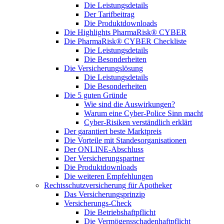
Die Leistungsdetails
Der Tarifbeitrag
Die Produktdownloads
Die Highlights PharmaRisk® CYBER
Die PharmaRisk® CYBER Checkliste
Die Leistungsdetails
Die Besonderheiten
Die Versicherungslösung
Die Leistungsdetails
Die Besonderheiten
Die 5 guten Gründe
Wie sind die Auswirkungen?
Warum eine Cyber-Police Sinn macht
Cyber-Risiken verständlich erklärt
Der garantiert beste Marktpreis
Die Vorteile mit Standesorganisationen
Der ONLINE-Abschluss
Der Versicherungspartner
Die Produktdownloads
Die weiteren Empfehlungen
Rechtsschutzversicherung für Apotheker
Das Versicherungsprinzip
Versicherungs-Check
Die Betriebshaftpflicht
Die Vermögensschadenhaftpflicht