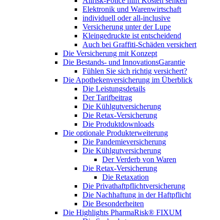
Allrisk-Police hilft Kosten senken
Elektronik und Warenwirtschaft
individuell oder all-inclusive
Versicherung unter der Lupe
Kleingedruckte ist entscheidend
Auch bei Graffiti-Schäden versichert
Die Versicherung mit Konzept
Die Bestands- und InnovationsGarantie
Fühlen Sie sich richtig versichert?
Die Apothekenversicherung im Überblick
Die Leistungsdetails
Der Tarifbeitrag
Die Kühlgutversicherung
Die Retax-Versicherung
Die Produktdownloads
Die optionale Produkterweiterung
Die Pandemieversicherung
Die Kühlgutversicherung
Der Verderb von Waren
Die Retax-Versicherung
Die Retaxation
Die Privathaftpflichtversicherung
Die Nachhaftung in der Haftpflicht
Die Besonderheiten
Die Highlights PharmaRisk® FIXUM