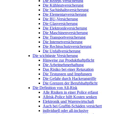
Die Rezept-Versicherung
Die Kühlgutversicherung
Die Sachinhaltsversicherung
Die Elementarversicherung
Die BU-Versicherung
Die Glasversicherung
Die Elektronikversicherung
Die Maschinenversicherung
Die Transportversicherung
Die Internetversicherung
Die Rechtsschutzversicherung
Die Unfallversicherung
Die wichtigste Versicherung
Hinweise zur Produkthaftpflicht
Die Arbeitnehmerhaftung
Das Risiko bei einer Retaxation
Die Testungen und Impfungen
Die Gefahr durch Hackerangriffe
Die Grenzen der Berufshaftpflicht
Die Definition von All-Risk
Alle Risiken in einer Police erfasst
Allrisk-Police hilft Kosten senken
Elektronik und Warenwirtschaft
Auch bei Graffiti-Schäden versichert
individuell oder all-inclusive