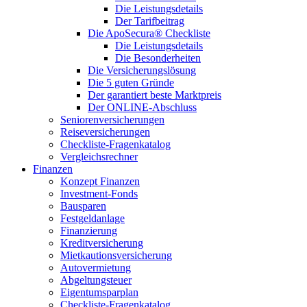
Die Leistungsdetails
Der Tarifbeitrag
Die ApoSecura® Checkliste
Die Leistungsdetails
Die Besonderheiten
Die Versicherungslösung
Die 5 guten Gründe
Der garantiert beste Marktpreis
Der ONLINE-Abschluss
Seniorenversicherungen
Reiseversicherungen
Checkliste-Fragenkatalog
Vergleichsrechner
Finanzen
Konzept Finanzen
Investment-Fonds
Bausparen
Festgeldanlage
Finanzierung
Kreditversicherung
Mietkautionsversicherung
Autovermietung
Abgeltungsteuer
Eigentumsparplan
Checkliste-Fragenkatalog