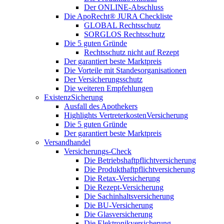
Der ONLINE-Abschluss
Die ApoRecht® JURA Checkliste
GLOBAL Rechtsschutz
SORGLOS Rechtsschutz
Die 5 guten Gründe
Rechtsschutz nicht auf Rezept
Der garantiert beste Marktpreis
Die Vorteile mit Standesorganisationen
Der Versicherungsschutz
Die weiteren Empfehlungen
ExistenzSicherung
Ausfall des Apothekers
Highlights VertreterkostenVersicherung
Die 5 guten Gründe
Der garantiert beste Marktpreis
Versandhandel
Versicherungs-Check
Die Betriebshaftpflichtversicherung
Die Produkthaftpflichtversicherung
Die Retax-Versicherung
Die Rezept-Versicherung
Die Sachinhaltsversicherung
Die BU-Versicherung
Die Glasversicherung
Die Elektronikversicherung