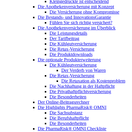
Kleingedruckte ist entscheidend
Die Apothekenversicherung mit Konzept
Die Versicherung ohne Kompromisse
Die Bestands- und InnovationsGarantie
Fühlen Sie sich richtig versichert?
Die Apothekenversicherung im Überblick
Die Leistungsdetails
Der Tarifbeitrag
Die Kühlgutversicherung
Die Retax-Versicherung
Die Produktdownloads
Die optionale Produkterweiterung
Die Kühlgutversicherung
Der Verderb von Waren
Die Retax-Versicherung
Die Retaxation als Kostenproblem
Die Nachhaftung in der Haftpflicht
Die Privathaftpflichtversicherung
Die Besonderheiten
Der Online-Beitragsrechner
Die Highlights PharmaRisk® OMNI
Die Sachsubstanz
Die Berufshaftpflicht
Die Besonderheiten
Die PharmaRisk® OMNI Checkliste