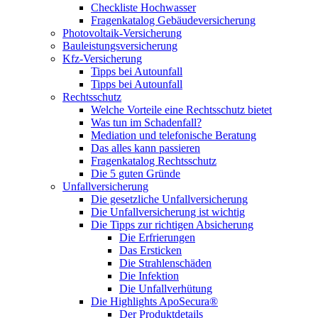
Checkliste Hochwasser
Fragenkatalog Gebäudeversicherung
Photovoltaik-Versicherung
Bauleistungsversicherung
Kfz-Versicherung
Tipps bei Autounfall
Tipps bei Autounfall
Rechtsschutz
Welche Vorteile eine Rechtsschutz bietet
Was tun im Schadenfall?
Mediation und telefonische Beratung
Das alles kann passieren
Fragenkatalog Rechtsschutz
Die 5 guten Gründe
Unfallversicherung
Die gesetzliche Unfallversicherung
Die Unfallversicherung ist wichtig
Die Tipps zur richtigen Absicherung
Die Erfrierungen
Das Ersticken
Die Strahlenschäden
Die Infektion
Die Unfallverhütung
Die Highlights ApoSecura®
Der Produktdetails