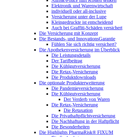
Allrisk-Police hilft Kosten senken
Elektronik und Warenwirtschaft
individuell oder all-inclusive
Versicherung unter der Lupe
Kleingedruckte ist entscheidend
Auch bei Graffiti-Schäden versichert
Die Versicherung mit Konzept
Die Bestands- und InnovationsGarantie
Fühlen Sie sich richtig versichert?
Die Apothekenversicherung im Überblick
Die Leistungsdetails
Der Tarifbeitrag
Die Kühlgutversicherung
Die Retax-Versicherung
Die Produktdownloads
Die optionale Produkterweiterung
Die Pandemieversicherung
Die Kühlgutversicherung
Der Verderb von Waren
Die Retax-Versicherung
Die Retaxation
Die Privathaftpflichtversicherung
Die Nachhaftung in der Haftpflicht
Die Besonderheiten
Die Highlights PharmaRisk® FIXUM