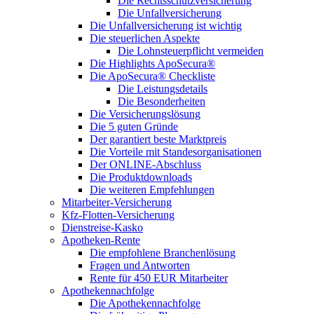
Die Rechtsschutzversicherung
Die Unfallversicherung
Die Unfallversicherung ist wichtig
Die steuerlichen Aspekte
Die Lohnsteuerpflicht vermeiden
Die Highlights ApoSecura®
Die ApoSecura® Checkliste
Die Leistungsdetails
Die Besonderheiten
Die Versicherungslösung
Die 5 guten Gründe
Der garantiert beste Marktpreis
Die Vorteile mit Standesorganisationen
Der ONLINE-Abschluss
Die Produktdownloads
Die weiteren Empfehlungen
Mitarbeiter-Versicherung
Kfz-Flotten-Versicherung
Dienstreise-Kasko
Apotheken-Rente
Die empfohlene Branchenlösung
Fragen und Antworten
Rente für 450 EUR Mitarbeiter
Apothekennachfolge
Die Apothekennachfolge