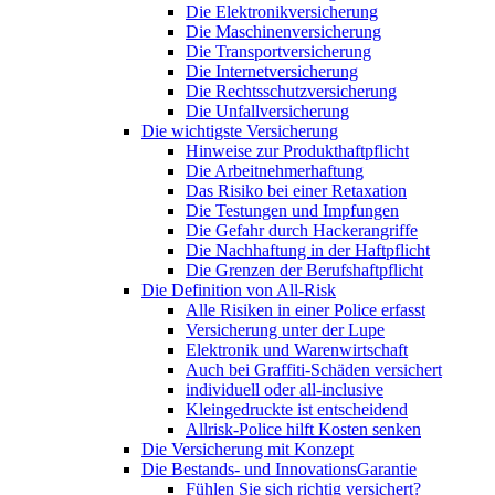
Die Elektronikversicherung
Die Maschinenversicherung
Die Transportversicherung
Die Internetversicherung
Die Rechtsschutzversicherung
Die Unfallversicherung
Die wichtigste Versicherung
Hinweise zur Produkthaftpflicht
Die Arbeitnehmerhaftung
Das Risiko bei einer Retaxation
Die Testungen und Impfungen
Die Gefahr durch Hackerangriffe
Die Nachhaftung in der Haftpflicht
Die Grenzen der Berufshaftpflicht
Die Definition von All-Risk
Alle Risiken in einer Police erfasst
Versicherung unter der Lupe
Elektronik und Warenwirtschaft
Auch bei Graffiti-Schäden versichert
individuell oder all-inclusive
Kleingedruckte ist entscheidend
Allrisk-Police hilft Kosten senken
Die Versicherung mit Konzept
Die Bestands- und InnovationsGarantie
Fühlen Sie sich richtig versichert?