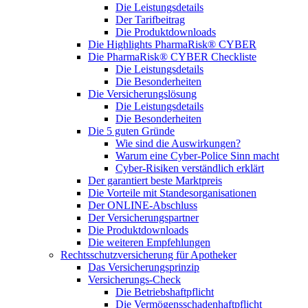
Die Leistungsdetails
Der Tarifbeitrag
Die Produktdownloads
Die Highlights PharmaRisk® CYBER
Die PharmaRisk® CYBER Checkliste
Die Leistungsdetails
Die Besonderheiten
Die Versicherungslösung
Die Leistungsdetails
Die Besonderheiten
Die 5 guten Gründe
Wie sind die Auswirkungen?
Warum eine Cyber-Police Sinn macht
Cyber-Risiken verständlich erklärt
Der garantiert beste Marktpreis
Die Vorteile mit Standesorganisationen
Der ONLINE-Abschluss
Der Versicherungspartner
Die Produktdownloads
Die weiteren Empfehlungen
Rechtsschutzversicherung für Apotheker
Das Versicherungsprinzip
Versicherungs-Check
Die Betriebshaftpflicht
Die Vermögensschadenhaftpflicht