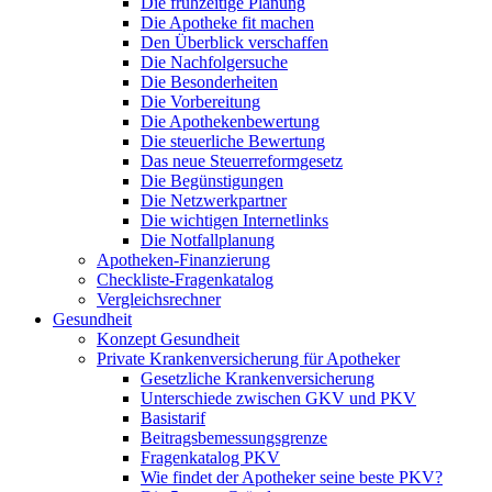
Die frühzeitige Planung
Die Apotheke fit machen
Den Überblick verschaffen
Die Nachfolgersuche
Die Besonderheiten
Die Vorbereitung
Die Apothekenbewertung
Die steuerliche Bewertung
Das neue Steuerreformgesetz
Die Begünstigungen
Die Netzwerkpartner
Die wichtigen Internetlinks
Die Notfallplanung
Apotheken-Finanzierung
Checkliste-Fragenkatalog
Vergleichsrechner
Gesundheit
Konzept Gesundheit
Private Krankenversicherung für Apotheker
Gesetzliche Krankenversicherung
Unterschiede zwischen GKV und PKV
Basistarif
Beitragsbemessungsgrenze
Fragenkatalog PKV
Wie findet der Apotheker seine beste PKV?