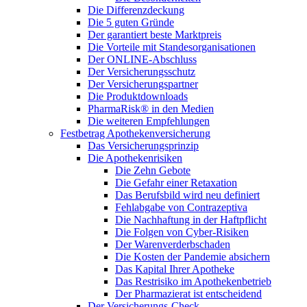
Die Differenzdeckung
Die 5 guten Gründe
Der garantiert beste Marktpreis
Die Vorteile mit Standesorganisationen
Der ONLINE-Abschluss
Der Versicherungsschutz
Der Versicherungspartner
Die Produktdownloads
PharmaRisk® in den Medien
Die weiteren Empfehlungen
Festbetrag Apothekenversicherung
Das Versicherungsprinzip
Die Apothekenrisiken
Die Zehn Gebote
Die Gefahr einer Retaxation
Das Berufsbild wird neu definiert
Fehlabgabe von Contrazeptiva
Die Nachhaftung in der Haftpflicht
Die Folgen von Cyber-Risiken
Der Warenverderbschaden
Die Kosten der Pandemie absichern
Das Kapital Ihrer Apotheke
Das Restrisiko im Apothekenbetrieb
Der Pharmazierat ist entscheidend
Der Versicherungs-Check