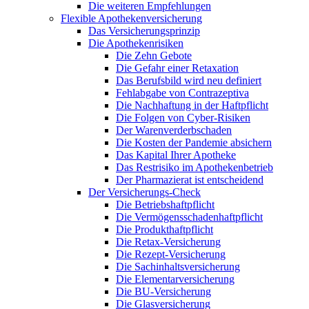
Die weiteren Empfehlungen
Flexible Apothekenversicherung
Das Versicherungsprinzip
Die Apothekenrisiken
Die Zehn Gebote
Die Gefahr einer Retaxation
Das Berufsbild wird neu definiert
Fehlabgabe von Contrazeptiva
Die Nachhaftung in der Haftpflicht
Die Folgen von Cyber-Risiken
Der Warenverderbschaden
Die Kosten der Pandemie absichern
Das Kapital Ihrer Apotheke
Das Restrisiko im Apothekenbetrieb
Der Pharmazierat ist entscheidend
Der Versicherungs-Check
Die Betriebshaftpflicht
Die Vermögensschadenhaftpflicht
Die Produkthaftpflicht
Die Retax-Versicherung
Die Rezept-Versicherung
Die Sachinhaltsversicherung
Die Elementarversicherung
Die BU-Versicherung
Die Glasversicherung