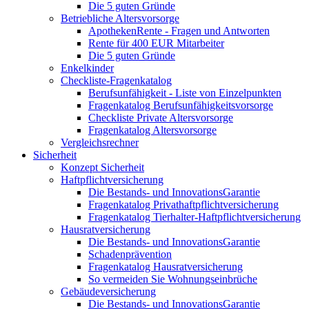
Die 5 guten Gründe
Betriebliche Altersvorsorge
ApothekenRente - Fragen und Antworten
Rente für 400 EUR Mitarbeiter
Die 5 guten Gründe
Enkelkinder
Checkliste-Fragenkatalog
Berufsunfähigkeit - Liste von Einzelpunkten
Fragenkatalog Berufsunfähigkeitsvorsorge
Checkliste Private Altersvorsorge
Fragenkatalog Altersvorsorge
Vergleichsrechner
Sicherheit
Konzept Sicherheit
Haftpflichtversicherung
Die Bestands- und InnovationsGarantie
Fragenkatalog Privathaftpflichtversicherung
Fragenkatalog Tierhalter-Haftpflichtversicherung
Hausratversicherung
Die Bestands- und InnovationsGarantie
Schadenprävention
Fragenkatalog Hausratversicherung
So vermeiden Sie Wohnungseinbrüche
Gebäudeversicherung
Die Bestands- und InnovationsGarantie