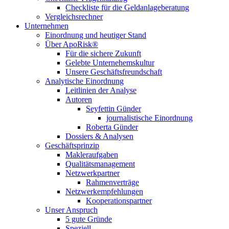
Checkliste für die Geldanlageberatung
Vergleichsrechner
Unternehmen
Einordnung und heutiger Stand
Über ApoRisk®
Für die sichere Zukunft
Gelebte Unternehemskultur
Unsere Geschäftsfreundschaft
Analytische Einordnung
Leitlinien der Analyse
Autoren
Seyfettin Günder
journalistische Einordnung
Roberta Günder
Dossiers & Analysen
Geschäftsprinzip
Makleraufgaben
Qualitätsmanagement
Netzwerkpartner
Rahmenverträge
Netzwerkempfehlungen
Kooperationspartner
Unser Anspruch
5 gute Gründe
Speziell