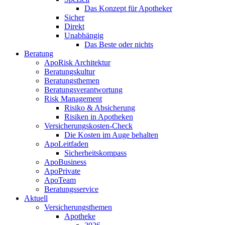
Das Konzept für Apotheker
Sicher
Direkt
Unabhängig
Das Beste oder nichts
Beratung
ApoRisk Architektur
Beratungskultur
Beratungsthemen
Beratungsverantwortung
Risk Management
Risiko & Absicherung
Risiken in Apotheken
Versicherungskosten-Check
Die Kosten im Auge behalten
ApoLeitfaden
Sicherheitskompass
ApoBusiness
ApoPrivate
ApoTeam
Beratungsservice
Aktuell
Versicherungsthemen
Apotheke