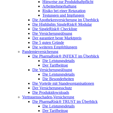
Hinweise zur Produkthaftpflicht
Arbeitnehmerhaftung
Risiko bei einer Retaxation
Testungen und Impfungen
Die Apothekenversicherung im Überblick
Die Highlights SingleRisk® Modular
Die SingleRisk® Checkliste
Die Versicherungslösung
Der garantiert beste Marktpreis
Die 5 guten Gründe
Die weiteren Empfehlungen
Pandemieversicherung
Die PharmaRisk® INFEKT im Überblick
Die Leistungsdetails
Der Tarifbeitrag
Die Versicherungslösung
Die Leistungsdetails
Die Besonderheiten
Die Vorteile mit Standesorganisationen
Der Versicherungsschutz
Die Produktdownloads
Vertrauensschaden-Versicherung
Die PharmaRisk® TRUST im Überblick
Die Leistungsdetails
Der Tarifbeitrag