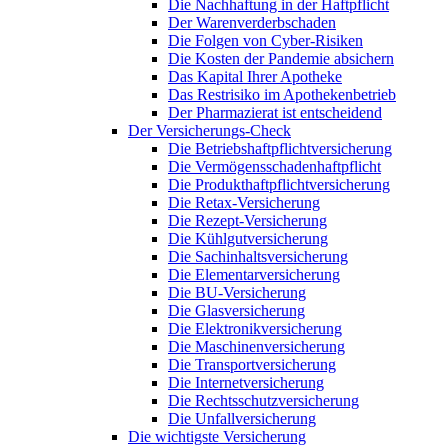
Die Nachhaftung in der Haftpflicht
Der Warenverderbschaden
Die Folgen von Cyber-Risiken
Die Kosten der Pandemie absichern
Das Kapital Ihrer Apotheke
Das Restrisiko im Apothekenbetrieb
Der Pharmazierat ist entscheidend
Der Versicherungs-Check
Die Betriebshaftpflichtversicherung
Die Vermögensschadenhaftpflicht
Die Produkthaftpflichtversicherung
Die Retax-Versicherung
Die Rezept-Versicherung
Die Kühlgutversicherung
Die Sachinhaltsversicherung
Die Elementarversicherung
Die BU-Versicherung
Die Glasversicherung
Die Elektronikversicherung
Die Maschinenversicherung
Die Transportversicherung
Die Internetversicherung
Die Rechtsschutzversicherung
Die Unfallversicherung
Die wichtigste Versicherung