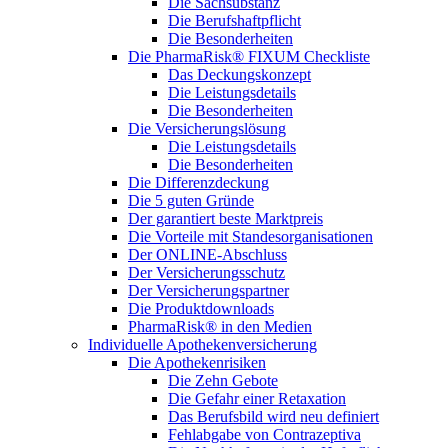
Die Sachsubstanz
Die Berufshaftpflicht
Die Besonderheiten
Die PharmaRisk® FIXUM Checkliste
Das Deckungskonzept
Die Leistungsdetails
Die Besonderheiten
Die Versicherungslösung
Die Leistungsdetails
Die Besonderheiten
Die Differenzdeckung
Die 5 guten Gründe
Der garantiert beste Marktpreis
Die Vorteile mit Standesorganisationen
Der ONLINE-Abschluss
Der Versicherungsschutz
Der Versicherungspartner
Die Produktdownloads
PharmaRisk® in den Medien
Individuelle Apothekenversicherung
Die Apothekenrisiken
Die Zehn Gebote
Die Gefahr einer Retaxation
Das Berufsbild wird neu definiert
Fehlabgabe von Contrazeptiva