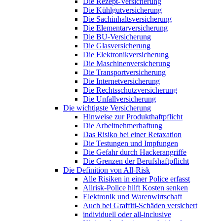
Die Rezept-Versicherung
Die Kühlgutversicherung
Die Sachinhaltsversicherung
Die Elementarversicherung
Die BU-Versicherung
Die Glasversicherung
Die Elektronikversicherung
Die Maschinenversicherung
Die Transportversicherung
Die Internetversicherung
Die Rechtsschutzversicherung
Die Unfallversicherung
Die wichtigste Versicherung
Hinweise zur Produkthaftpflicht
Die Arbeitnehmerhaftung
Das Risiko bei einer Retaxation
Die Testungen und Impfungen
Die Gefahr durch Hackerangriffe
Die Grenzen der Berufshaftpflicht
Die Definition von All-Risk
Alle Risiken in einer Police erfasst
Allrisk-Police hilft Kosten senken
Elektronik und Warenwirtschaft
Auch bei Graffiti-Schäden versichert
individuell oder all-inclusive