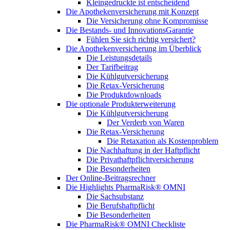
Kleingedruckte ist entscheidend
Die Apothekenversicherung mit Konzept
Die Versicherung ohne Kompromisse
Die Bestands- und InnovationsGarantie
Fühlen Sie sich richtig versichert?
Die Apothekenversicherung im Überblick
Die Leistungsdetails
Der Tarifbeitrag
Die Kühlgutversicherung
Die Retax-Versicherung
Die Produktdownloads
Die optionale Produkterweiterung
Die Kühlgutversicherung
Der Verderb von Waren
Die Retax-Versicherung
Die Retaxation als Kostenproblem
Die Nachhaftung in der Haftpflicht
Die Privathaftpflichtversicherung
Die Besonderheiten
Der Online-Beitragsrechner
Die Highlights PharmaRisk® OMNI
Die Sachsubstanz
Die Berufshaftpflicht
Die Besonderheiten
Die PharmaRisk® OMNI Checkliste