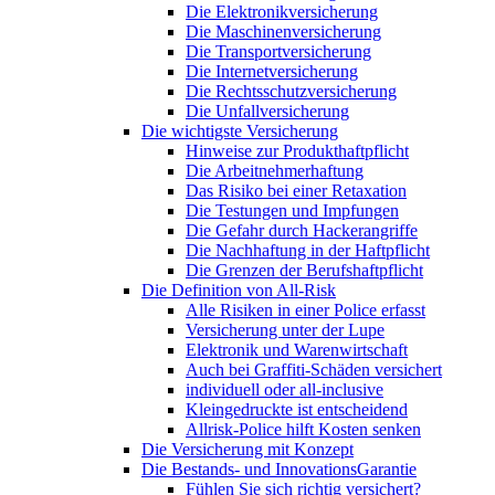
Die Elektronikversicherung
Die Maschinenversicherung
Die Transportversicherung
Die Internetversicherung
Die Rechtsschutzversicherung
Die Unfallversicherung
Die wichtigste Versicherung
Hinweise zur Produkthaftpflicht
Die Arbeitnehmerhaftung
Das Risiko bei einer Retaxation
Die Testungen und Impfungen
Die Gefahr durch Hackerangriffe
Die Nachhaftung in der Haftpflicht
Die Grenzen der Berufshaftpflicht
Die Definition von All-Risk
Alle Risiken in einer Police erfasst
Versicherung unter der Lupe
Elektronik und Warenwirtschaft
Auch bei Graffiti-Schäden versichert
individuell oder all-inclusive
Kleingedruckte ist entscheidend
Allrisk-Police hilft Kosten senken
Die Versicherung mit Konzept
Die Bestands- und InnovationsGarantie
Fühlen Sie sich richtig versichert?