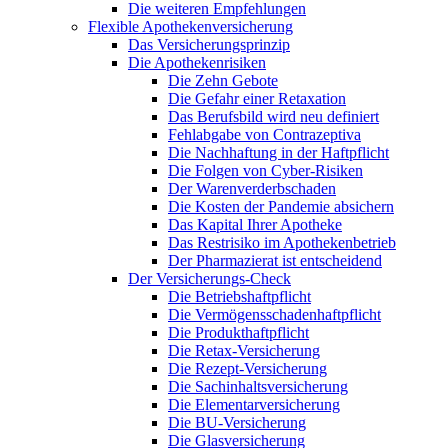
Die weiteren Empfehlungen
Flexible Apothekenversicherung
Das Versicherungsprinzip
Die Apothekenrisiken
Die Zehn Gebote
Die Gefahr einer Retaxation
Das Berufsbild wird neu definiert
Fehlabgabe von Contrazeptiva
Die Nachhaftung in der Haftpflicht
Die Folgen von Cyber-Risiken
Der Warenverderbschaden
Die Kosten der Pandemie absichern
Das Kapital Ihrer Apotheke
Das Restrisiko im Apothekenbetrieb
Der Pharmazierat ist entscheidend
Der Versicherungs-Check
Die Betriebshaftpflicht
Die Vermögensschadenhaftpflicht
Die Produkthaftpflicht
Die Retax-Versicherung
Die Rezept-Versicherung
Die Sachinhaltsversicherung
Die Elementarversicherung
Die BU-Versicherung
Die Glasversicherung