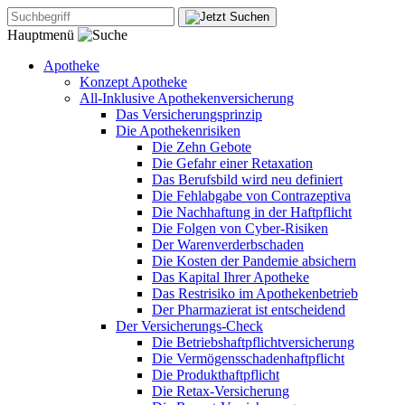
Hauptmenü
Apotheke
Konzept Apotheke
All-Inklusive Apothekenversicherung
Das Versicherungsprinzip
Die Apothekenrisiken
Die Zehn Gebote
Die Gefahr einer Retaxation
Das Berufsbild wird neu definiert
Die Fehlabgabe von Contrazeptiva
Die Nachhaftung in der Haftpflicht
Die Folgen von Cyber-Risiken
Der Warenverderbschaden
Die Kosten der Pandemie absichern
Das Kapital Ihrer Apotheke
Das Restrisiko im Apothekenbetrieb
Der Pharmazierat ist entscheidend
Der Versicherungs-Check
Die Betriebshaftpflichtversicherung
Die Vermögensschadenhaftpflicht
Die Produkthaftpflicht
Die Retax-Versicherung