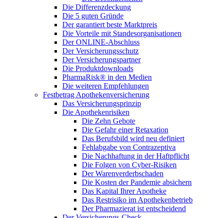
Die Differenzdeckung
Die 5 guten Gründe
Der garantiert beste Marktpreis
Die Vorteile mit Standesorganisationen
Der ONLINE-Abschluss
Der Versicherungsschutz
Der Versicherungspartner
Die Produktdownloads
PharmaRisk® in den Medien
Die weiteren Empfehlungen
Festbetrag Apothekenversicherung
Das Versicherungsprinzip
Die Apothekenrisiken
Die Zehn Gebote
Die Gefahr einer Retaxation
Das Berufsbild wird neu definiert
Fehlabgabe von Contrazeptiva
Die Nachhaftung in der Haftpflicht
Die Folgen von Cyber-Risiken
Der Warenverderbschaden
Die Kosten der Pandemie absichern
Das Kapital Ihrer Apotheke
Das Restrisiko im Apothekenbetrieb
Der Pharmazierat ist entscheidend
Der Versicherungs-Check