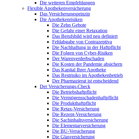
Die weiteren Empfehlungen
Flexible Apothekenversicherung
Das Versicherungsprinzip
Die Apothekenrisiken
Die Zehn Gebote
Die Gefahr einer Retaxation
Das Berufsbild wird neu definiert
Fehlabgabe von Contrazeptiva
Die Nachhaftung in der Haftpflicht
Die Folgen von Cyber-Risiken
Der Warenverderbschaden
Die Kosten der Pandemie absichern
Das Kapital Ihrer Apotheke
Das Restrisiko im Apothekenbetrieb
Der Pharmazierat ist entscheidend
Der Versicherungs-Check
Die Betriebshaftpflicht
Die Vermögensschadenhaftpflicht
Die Produkthaftpflicht
Die Retax-Versicherung
Die Rezept-Versicherung
Die Sachinhaltsversicherung
Die Elementarversicherung
Die BU-Versicherung
Die Glasversicherung