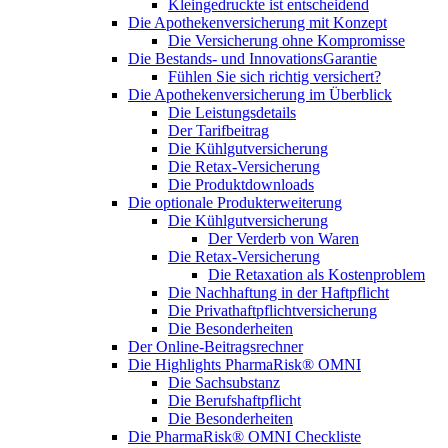
Kleingedruckte ist entscheidend
Die Apothekenversicherung mit Konzept
Die Versicherung ohne Kompromisse
Die Bestands- und InnovationsGarantie
Fühlen Sie sich richtig versichert?
Die Apothekenversicherung im Überblick
Die Leistungsdetails
Der Tarifbeitrag
Die Kühlgutversicherung
Die Retax-Versicherung
Die Produktdownloads
Die optionale Produkterweiterung
Die Kühlgutversicherung
Der Verderb von Waren
Die Retax-Versicherung
Die Retaxation als Kostenproblem
Die Nachhaftung in der Haftpflicht
Die Privathaftpflichtversicherung
Die Besonderheiten
Der Online-Beitragsrechner
Die Highlights PharmaRisk® OMNI
Die Sachsubstanz
Die Berufshaftpflicht
Die Besonderheiten
Die PharmaRisk® OMNI Checkliste