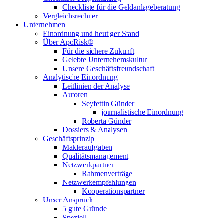
Checkliste für die Geldanlageberatung
Vergleichsrechner
Unternehmen
Einordnung und heutiger Stand
Über ApoRisk®
Für die sichere Zukunft
Gelebte Unternehemskultur
Unsere Geschäftsfreundschaft
Analytische Einordnung
Leitlinien der Analyse
Autoren
Seyfettin Günder
journalistische Einordnung
Roberta Günder
Dossiers & Analysen
Geschäftsprinzip
Makleraufgaben
Qualitätsmanagement
Netzwerkpartner
Rahmenverträge
Netzwerkempfehlungen
Kooperationspartner
Unser Anspruch
5 gute Gründe
Speziell