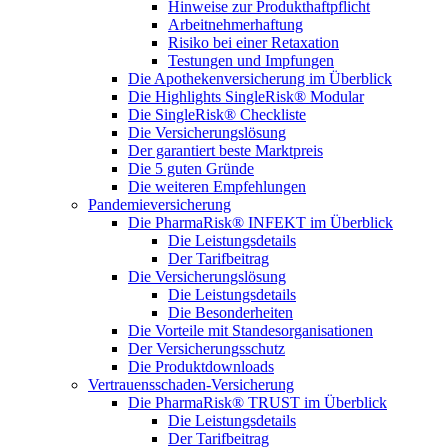
Hinweise zur Produkthaftpflicht
Arbeitnehmerhaftung
Risiko bei einer Retaxation
Testungen und Impfungen
Die Apothekenversicherung im Überblick
Die Highlights SingleRisk® Modular
Die SingleRisk® Checkliste
Die Versicherungslösung
Der garantiert beste Marktpreis
Die 5 guten Gründe
Die weiteren Empfehlungen
Pandemieversicherung
Die PharmaRisk® INFEKT im Überblick
Die Leistungsdetails
Der Tarifbeitrag
Die Versicherungslösung
Die Leistungsdetails
Die Besonderheiten
Die Vorteile mit Standesorganisationen
Der Versicherungsschutz
Die Produktdownloads
Vertrauensschaden-Versicherung
Die PharmaRisk® TRUST im Überblick
Die Leistungsdetails
Der Tarifbeitrag