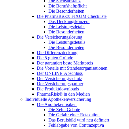
Die Sachsubstanz
Die Berufshaftpflicht
Die Besonderheiten
Die PharmaRisk® FIXUM Checkliste
Das Deckungskonzept
Die Leistungsdetails
Die Besonderheiten
Die Versicherungslösung
Die Leistungsdetails
Die Besonderheiten
Die Differenzdeckung
Die 5 guten Gründe
Der garantiert beste Marktpreis
Die Vorteile mit Standesorganisationen
Der ONLINE-Abschluss
Der Versicherungsschutz
Der Versicherungspartner
Die Produktdownloads
PharmaRisk® in den Medien
Individuelle Apothekenversicherung
Die Apothekenrisiken
Die Zehn Gebote
Die Gefahr einer Retaxation
Das Berufsbild wird neu definiert
Fehlabgabe von Contrazeptiva