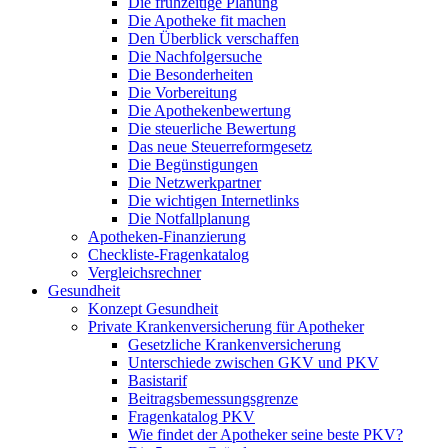
Die frühzeitige Planung
Die Apotheke fit machen
Den Überblick verschaffen
Die Nachfolgersuche
Die Besonderheiten
Die Vorbereitung
Die Apothekenbewertung
Die steuerliche Bewertung
Das neue Steuerreformgesetz
Die Begünstigungen
Die Netzwerkpartner
Die wichtigen Internetlinks
Die Notfallplanung
Apotheken-Finanzierung
Checkliste-Fragenkatalog
Vergleichsrechner
Gesundheit
Konzept Gesundheit
Private Krankenversicherung für Apotheker
Gesetzliche Krankenversicherung
Unterschiede zwischen GKV und PKV
Basistarif
Beitragsbemessungsgrenze
Fragenkatalog PKV
Wie findet der Apotheker seine beste PKV?