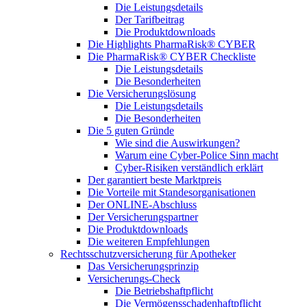
Die Leistungsdetails
Der Tarifbeitrag
Die Produktdownloads
Die Highlights PharmaRisk® CYBER
Die PharmaRisk® CYBER Checkliste
Die Leistungsdetails
Die Besonderheiten
Die Versicherungslösung
Die Leistungsdetails
Die Besonderheiten
Die 5 guten Gründe
Wie sind die Auswirkungen?
Warum eine Cyber-Police Sinn macht
Cyber-Risiken verständlich erklärt
Der garantiert beste Marktpreis
Die Vorteile mit Standesorganisationen
Der ONLINE-Abschluss
Der Versicherungspartner
Die Produktdownloads
Die weiteren Empfehlungen
Rechtsschutzversicherung für Apotheker
Das Versicherungsprinzip
Versicherungs-Check
Die Betriebshaftpflicht
Die Vermögensschadenhaftpflicht