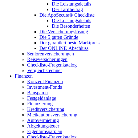
Die Leistungsdetails
Der Tarifbeitrag
Die ApoSecura® Checkliste
Die Leistungsdetails
Die Besonderheiten
Die Versicherungslösung
Die 5 guten Gründe
Der garantiert beste Marktpreis
Der ONLINE-Abschluss
Seniorenversicherungen
Reiseversicherungen
Checkliste-Fragenkatalog
Vergleichsrechner
Finanzen
Konzept Finanzen
Investment-Fonds
Bausparen
Festgeldanlage
Finanzierung
Kreditversicherung
Mietkautionsversicherung
Autovermietung
Abgeltungsteuer
Eigentumsparplan
Checkliste-Fragenkatalog