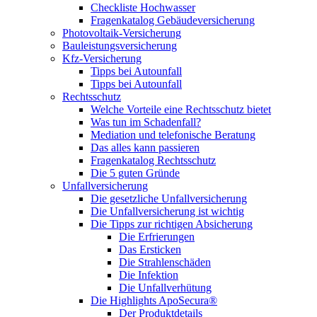
Checkliste Hochwasser
Fragenkatalog Gebäudeversicherung
Photovoltaik-Versicherung
Bauleistungsversicherung
Kfz-Versicherung
Tipps bei Autounfall
Tipps bei Autounfall
Rechtsschutz
Welche Vorteile eine Rechtsschutz bietet
Was tun im Schadenfall?
Mediation und telefonische Beratung
Das alles kann passieren
Fragenkatalog Rechtsschutz
Die 5 guten Gründe
Unfallversicherung
Die gesetzliche Unfallversicherung
Die Unfallversicherung ist wichtig
Die Tipps zur richtigen Absicherung
Die Erfrierungen
Das Ersticken
Die Strahlenschäden
Die Infektion
Die Unfallverhütung
Die Highlights ApoSecura®
Der Produktdetails