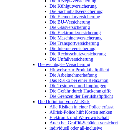
Die Rezept-Versicherung
Die Kühlgutversicherung
Die Sachinhaltsversicherung
Die Elementarversicherung
Die BU-Versicherung
Die Glasversicherung
Die Elektronikversicherung
Die Maschinenversicherung
Die Transportversicherung
Die Internetversicherung
Die Rechtsschutzversicherung
Die Unfallversicherung
Die wichtigste Versicherung
Hinweise zur Produkthaftpflicht
Die Arbeitnehmerhaftung
Das Risiko bei einer Retaxation
Die Testungen und Impfungen
Die Gefahr durch Hackerangriffe
Die Grenzen der Berufshaftpflicht
Die Definition von All-Risk
Alle Risiken in einer Police erfasst
Allrisk-Police hilft Kosten senken
Elektronik und Warenwirtschaft
Auch bei Graffiti-Schäden versichert
individuell oder all-inclusive