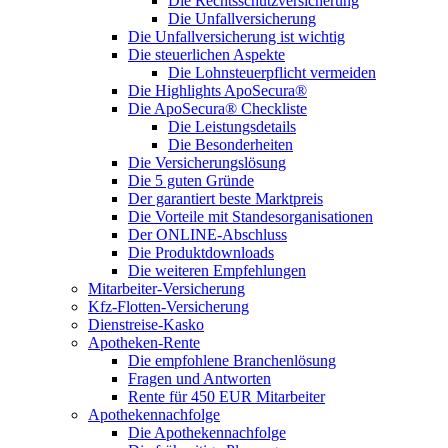
Die Rechtsschutzversicherung
Die Unfallversicherung
Die Unfallversicherung ist wichtig
Die steuerlichen Aspekte
Die Lohnsteuerpflicht vermeiden
Die Highlights ApoSecura®
Die ApoSecura® Checkliste
Die Leistungsdetails
Die Besonderheiten
Die Versicherungslösung
Die 5 guten Gründe
Der garantiert beste Marktpreis
Die Vorteile mit Standesorganisationen
Der ONLINE-Abschluss
Die Produktdownloads
Die weiteren Empfehlungen
Mitarbeiter-Versicherung
Kfz-Flotten-Versicherung
Dienstreise-Kasko
Apotheken-Rente
Die empfohlene Branchenlösung
Fragen und Antworten
Rente für 450 EUR Mitarbeiter
Apothekennachfolge
Die Apothekennachfolge