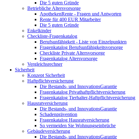
Die 5 guten Gründe
Betriebliche Altersvorsorge
ApothekenRente - Fragen und Antworten
Rente für 400 EUR Mitarbeiter
Die 5 guten Gründe
Enkelkinder
Checkliste-Fragenkatalog
Berufsunfähigkeit - Liste von Einzelpunkten
Fragenkatalog Berufsunfähigkeitsvorsorge
Checkliste Private Altersvorsorge
Fragenkatalog Altersvorsorge
Vergleichsrechner
Sicherheit
Konzept Sicherheit
Haftpflichtversicherung
Die Bestands- und InnovationsGarantie
Fragenkatalog Privathaftpflichtversicherung
Fragenkatalog Tierhalter-Haftpflichtversicherung
Hausratversicherung
Die Bestands- und InnovationsGarantie
Schadenprävention
Fragenkatalog Hausratversicherung
So vermeiden Sie Wohnungseinbrüche
Gebäudeversicherung
Die Bestands- und InnovationsGarantie