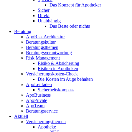
Das Konzept für Apotheker
Sicher
Direkt
Unabhängig
Das Beste oder nichts
Beratung
ApoRisk Architektur
Beratungskultur
Beratungsthemen
Beratungsverantwortung
Risk Management
Risiko & Absicherung
Risiken in Apotheken
Versicherungskosten-Check
Die Kosten im Auge behalten
ApoLeitfaden
Sicherheitskompass
ApoBusiness
ApoPrivate
ApoTeam
Beratungsservice
Aktuell
Versicherungsthemen
Apotheke