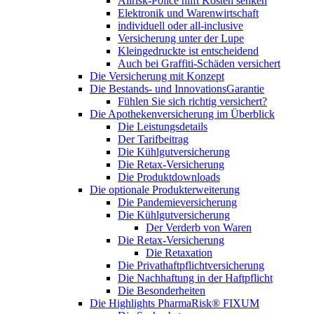
Allrisk-Police hilft Kosten senken
Elektronik und Warenwirtschaft
individuell oder all-inclusive
Versicherung unter der Lupe
Kleingedruckte ist entscheidend
Auch bei Graffiti-Schäden versichert
Die Versicherung mit Konzept
Die Bestands- und InnovationsGarantie
Fühlen Sie sich richtig versichert?
Die Apothekenversicherung im Überblick
Die Leistungsdetails
Der Tarifbeitrag
Die Kühlgutversicherung
Die Retax-Versicherung
Die Produktdownloads
Die optionale Produkterweiterung
Die Pandemieversicherung
Die Kühlgutversicherung
Der Verderb von Waren
Die Retax-Versicherung
Die Retaxation
Die Privathaftpflichtversicherung
Die Nachhaftung in der Haftpflicht
Die Besonderheiten
Die Highlights PharmaRisk® FIXUM