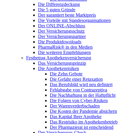
Die Differenzdeckung
Die 5 guten Gründe
Der garantiert beste Marktpreis
Die Vorteile mit Standesorganisationen
Der ONLINE-Abschluss
Der Versicherungsschutz
Der Versicherungspartner
Die Produktdownloads
PharmaRisk® in den Medien
Die weiteren Empfehlungen
Festbetrag Apothekenversicherung
Das Versicherungsprinzip
Die Apothekenrisiken
Die Zehn Gebote
Die Gefahr einer Retaxation
Das Berufsbild wird neu definiert
Fehlabgabe von Contrazeptiva
Die Nachhaftung in der Haftpflicht
Die Folgen von Cyber-Risiken
Der Warenverderbschaden
Die Kosten der Pandemie absichern
Das Kapital Ihrer Apotheke
Das Restrisiko im Apothekenbetrieb
Der Pharmazierat ist entscheidend
Der Versicherungs-Check