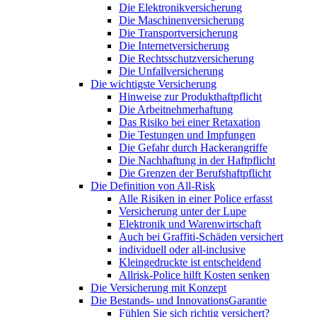
Die Elektronikversicherung
Die Maschinenversicherung
Die Transportversicherung
Die Internetversicherung
Die Rechtsschutzversicherung
Die Unfallversicherung
Die wichtigste Versicherung
Hinweise zur Produkthaftpflicht
Die Arbeitnehmerhaftung
Das Risiko bei einer Retaxation
Die Testungen und Impfungen
Die Gefahr durch Hackerangriffe
Die Nachhaftung in der Haftpflicht
Die Grenzen der Berufshaftpflicht
Die Definition von All-Risk
Alle Risiken in einer Police erfasst
Versicherung unter der Lupe
Elektronik und Warenwirtschaft
Auch bei Graffiti-Schäden versichert
individuell oder all-inclusive
Kleingedruckte ist entscheidend
Allrisk-Police hilft Kosten senken
Die Versicherung mit Konzept
Die Bestands- und InnovationsGarantie
Fühlen Sie sich richtig versichert?