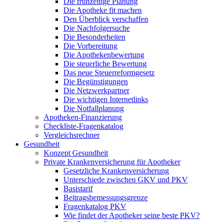
Die frühzeitige Planung
Die Apotheke fit machen
Den Überblick verschaffen
Die Nachfolgersuche
Die Besonderheiten
Die Vorbereitung
Die Apothekenbewertung
Die steuerliche Bewertung
Das neue Steuerreformgesetz
Die Begünstigungen
Die Netzwerkpartner
Die wichtigen Internetlinks
Die Notfallplanung
Apotheken-Finanzierung
Checkliste-Fragenkatalog
Vergleichsrechner
Gesundheit
Konzept Gesundheit
Private Krankenversicherung für Apotheker
Gesetzliche Krankenversicherung
Unterschiede zwischen GKV und PKV
Basistarif
Beitragsbemessungsgrenze
Fragenkatalog PKV
Wie findet der Apotheker seine beste PKV?