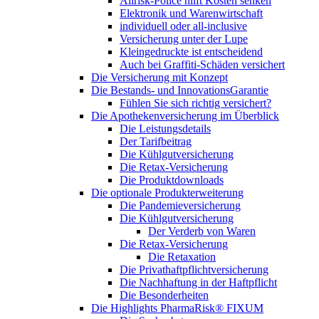
Allrisk-Police hilft Kosten senken
Elektronik und Warenwirtschaft
individuell oder all-inclusive
Versicherung unter der Lupe
Kleingedruckte ist entscheidend
Auch bei Graffiti-Schäden versichert
Die Versicherung mit Konzept
Die Bestands- und InnovationsGarantie
Fühlen Sie sich richtig versichert?
Die Apothekenversicherung im Überblick
Die Leistungsdetails
Der Tarifbeitrag
Die Kühlgutversicherung
Die Retax-Versicherung
Die Produktdownloads
Die optionale Produkterweiterung
Die Pandemieversicherung
Die Kühlgutversicherung
Der Verderb von Waren
Die Retax-Versicherung
Die Retaxation
Die Privathaftpflichtversicherung
Die Nachhaftung in der Haftpflicht
Die Besonderheiten
Die Highlights PharmaRisk® FIXUM