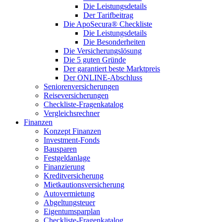
Die Leistungsdetails
Der Tarifbeitrag
Die ApoSecura® Checkliste
Die Leistungsdetails
Die Besonderheiten
Die Versicherungslösung
Die 5 guten Gründe
Der garantiert beste Marktpreis
Der ONLINE-Abschluss
Seniorenversicherungen
Reiseversicherungen
Checkliste-Fragenkatalog
Vergleichsrechner
Finanzen
Konzept Finanzen
Investment-Fonds
Bausparen
Festgeldanlage
Finanzierung
Kreditversicherung
Mietkautionsversicherung
Autovermietung
Abgeltungsteuer
Eigentumsparplan
Checkliste-Fragenkatalog