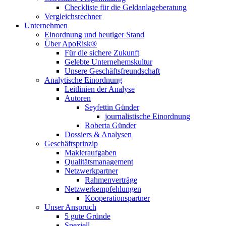
Checkliste für die Geldanlageberatung
Vergleichsrechner
Unternehmen
Einordnung und heutiger Stand
Über ApoRisk®
Für die sichere Zukunft
Gelebte Unternehemskultur
Unsere Geschäftsfreundschaft
Analytische Einordnung
Leitlinien der Analyse
Autoren
Seyfettin Günder
journalistische Einordnung
Roberta Günder
Dossiers & Analysen
Geschäftsprinzip
Makleraufgaben
Qualitätsmanagement
Netzwerkpartner
Rahmenverträge
Netzwerkempfehlungen
Kooperationspartner
Unser Anspruch
5 gute Gründe
Speziell