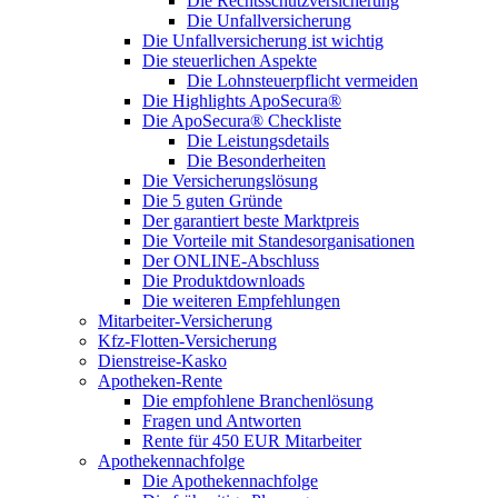
Die Rechtsschutzversicherung
Die Unfallversicherung
Die Unfallversicherung ist wichtig
Die steuerlichen Aspekte
Die Lohnsteuerpflicht vermeiden
Die Highlights ApoSecura®
Die ApoSecura® Checkliste
Die Leistungsdetails
Die Besonderheiten
Die Versicherungslösung
Die 5 guten Gründe
Der garantiert beste Marktpreis
Die Vorteile mit Standesorganisationen
Der ONLINE-Abschluss
Die Produktdownloads
Die weiteren Empfehlungen
Mitarbeiter-Versicherung
Kfz-Flotten-Versicherung
Dienstreise-Kasko
Apotheken-Rente
Die empfohlene Branchenlösung
Fragen und Antworten
Rente für 450 EUR Mitarbeiter
Apothekennachfolge
Die Apothekennachfolge