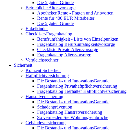
Die 5 guten Gründe
Betriebliche Altersvorsorge
ApothekenRente - Fragen und Antworten
Rente für 400 EUR Mitarbeiter
Die 5 guten Gründe
Enkelkinder
Checkliste-Fragenkatalog
Berufsunfähigkeit - Liste von Einzelpunkten
Fragenkatalog Berufsunfähigkeitsvorsorge
Checkliste Private Altersvorsorge
Fragenkatalog Altersvorsorge
Vergleichsrechner
Sicherheit
Konzept Sicherheit
Haftpflichtversicherung
Die Bestands- und InnovationsGarantie
Fragenkatalog Privathaftpflichtversicherung
Fragenkatalog Tierhalter-Haftpflichtversicherung
Hausratversicherung
Die Bestands- und InnovationsGarantie
Schadenprävention
Fragenkatalog Hausratversicherung
So vermeiden Sie Wohnungseinbrüche
Gebäudeversicherung
Die Bestands- und InnovationsGarantie