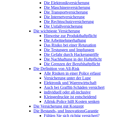
Die Elektronikversicherung
Die Maschinenversicherung
Die Transportversicherung
Die Internetversicherung
Die Rechtsschutzversicherung
Die Unfallversicherung
Die wichtigste Versicherung
Hinweise zur Produkthaftpflicht
Die Arbeitnehmerhaftung
Das Risiko bei einer Retaxation
Die Testungen und Impfungen
Die Gefahr durch Hackerangriffe
Die Nachhaftung in der Haftpflicht
Die Grenzen der Berufshaftpflicht
Die Definition von All-Risk
Alle Risiken in einer Police erfasst
Versicherung unter der Lupe
Elektronik und Warenwirtschaft
Auch bei Graffiti-Schäden versichert
individuell oder all-inclusive
Kleingedruckte ist entscheidend
Allrisk-Police hilft Kosten senken
Die Versicherung mit Konzept
Die Bestands- und InnovationsGarantie
Fühlen Sie sich richtig versichert?