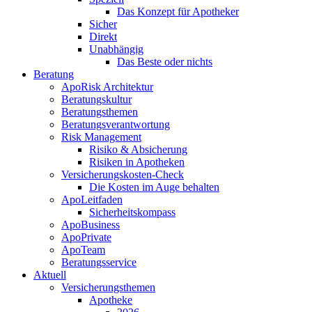
Das Konzept für Apotheker
Sicher
Direkt
Unabhängig
Das Beste oder nichts
Beratung
ApoRisk Architektur
Beratungskultur
Beratungsthemen
Beratungsverantwortung
Risk Management
Risiko & Absicherung
Risiken in Apotheken
Versicherungskosten-Check
Die Kosten im Auge behalten
ApoLeitfaden
Sicherheitskompass
ApoBusiness
ApoPrivate
ApoTeam
Beratungsservice
Aktuell
Versicherungsthemen
Apotheke