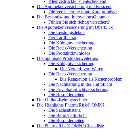
Kleingedruckte ist entscheidend
Die Apothekenversicherung mit Konzept
Die Versicherung ohne Kompromisse
Die Bestands- und InnovationsGarantie
Fühlen Sie sich richtig versichert?
Die Apothekenversicherung im Überblick
Die Leistungsdetails
Der Tarifbeitrag
Die Kühlgutversicherung
Die Retax-Versicherung
Die Produktdownloads
Die optionale Produkterweiterung
Die Kühlgutversicherung
Der Verderb von Waren
Die Retax-Versicherung
Die Retaxation als Kostenproblem
Die Nachhaftung in der Haftpflicht
Die Privathaftpflichtversicherung
Die Besonderheiten
Der Online-Beitragsrechner
Die Highlights PharmaRisk® OMNI
Die Sachsubstanz
Die Berufshaftpflicht
Die Besonderheiten
Die PharmaRisk® OMNI Checkliste