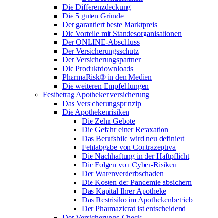
Die Differenzdeckung
Die 5 guten Gründe
Der garantiert beste Marktpreis
Die Vorteile mit Standesorganisationen
Der ONLINE-Abschluss
Der Versicherungsschutz
Der Versicherungspartner
Die Produktdownloads
PharmaRisk® in den Medien
Die weiteren Empfehlungen
Festbetrag Apothekenversicherung
Das Versicherungsprinzip
Die Apothekenrisiken
Die Zehn Gebote
Die Gefahr einer Retaxation
Das Berufsbild wird neu definiert
Fehlabgabe von Contrazeptiva
Die Nachhaftung in der Haftpflicht
Die Folgen von Cyber-Risiken
Der Warenverderbschaden
Die Kosten der Pandemie absichern
Das Kapital Ihrer Apotheke
Das Restrisiko im Apothekenbetrieb
Der Pharmazierat ist entscheidend
Der Versicherungs-Check