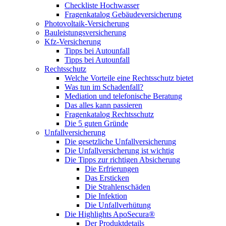
Checkliste Hochwasser
Fragenkatalog Gebäudeversicherung
Photovoltaik-Versicherung
Bauleistungsversicherung
Kfz-Versicherung
Tipps bei Autounfall
Tipps bei Autounfall
Rechtsschutz
Welche Vorteile eine Rechtsschutz bietet
Was tun im Schadenfall?
Mediation und telefonische Beratung
Das alles kann passieren
Fragenkatalog Rechtsschutz
Die 5 guten Gründe
Unfallversicherung
Die gesetzliche Unfallversicherung
Die Unfallversicherung ist wichtig
Die Tipps zur richtigen Absicherung
Die Erfrierungen
Das Ersticken
Die Strahlenschäden
Die Infektion
Die Unfallverhütung
Die Highlights ApoSecura®
Der Produktdetails