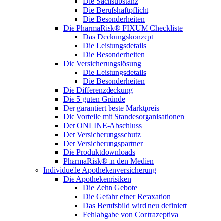
Die Sachsubstanz
Die Berufshaftpflicht
Die Besonderheiten
Die PharmaRisk® FIXUM Checkliste
Das Deckungskonzept
Die Leistungsdetails
Die Besonderheiten
Die Versicherungslösung
Die Leistungsdetails
Die Besonderheiten
Die Differenzdeckung
Die 5 guten Gründe
Der garantiert beste Marktpreis
Die Vorteile mit Standesorganisationen
Der ONLINE-Abschluss
Der Versicherungsschutz
Der Versicherungspartner
Die Produktdownloads
PharmaRisk® in den Medien
Individuelle Apothekenversicherung
Die Apothekenrisiken
Die Zehn Gebote
Die Gefahr einer Retaxation
Das Berufsbild wird neu definiert
Fehlabgabe von Contrazeptiva