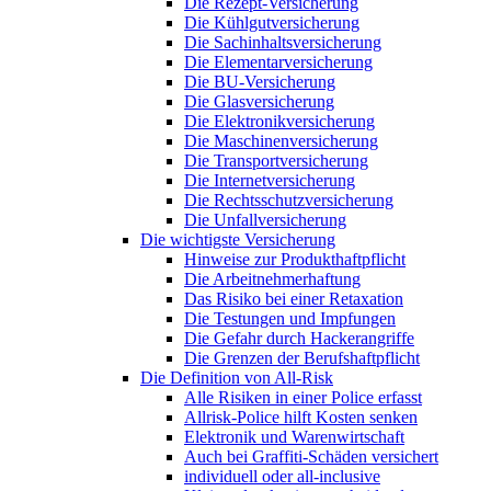
Die Rezept-Versicherung
Die Kühlgutversicherung
Die Sachinhaltsversicherung
Die Elementarversicherung
Die BU-Versicherung
Die Glasversicherung
Die Elektronikversicherung
Die Maschinenversicherung
Die Transportversicherung
Die Internetversicherung
Die Rechtsschutzversicherung
Die Unfallversicherung
Die wichtigste Versicherung
Hinweise zur Produkthaftpflicht
Die Arbeitnehmerhaftung
Das Risiko bei einer Retaxation
Die Testungen und Impfungen
Die Gefahr durch Hackerangriffe
Die Grenzen der Berufshaftpflicht
Die Definition von All-Risk
Alle Risiken in einer Police erfasst
Allrisk-Police hilft Kosten senken
Elektronik und Warenwirtschaft
Auch bei Graffiti-Schäden versichert
individuell oder all-inclusive