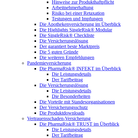
Hinweise zur Produkthaftpflicht
Arbeitnehmerhaftung
Risiko bei einer Retaxation
Testungen und Impfungen
Die Apothekenversicherung im Überblick
Die Highlights SingleRisk® Modular
Die SingleRisk® Checkliste
Die Versicherungslösung
Der garantiert beste Marktpreis
Die 5 guten Gründe
Die weiteren Empfehlungen
Pandemieversicherung
Die PharmaRisk® INFEKT im Überblick
Die Leistungsdetails
Der Tarifbeitrag
Die Versicherungslösung
Die Leistungsdetails
Die Besonderheiten
Die Vorteile mit Standesorganisationen
Der Versicherungsschutz
Die Produktdownloads
Vertrauensschaden-Versicherung
Die PharmaRisk® TRUST im Überblick
Die Leistungsdetails
Der Tarifbeitrag