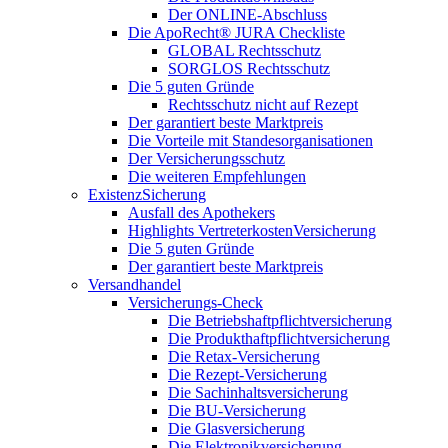
Der ONLINE-Abschluss
Die ApoRecht® JURA Checkliste
GLOBAL Rechtsschutz
SORGLOS Rechtsschutz
Die 5 guten Gründe
Rechtsschutz nicht auf Rezept
Der garantiert beste Marktpreis
Die Vorteile mit Standesorganisationen
Der Versicherungsschutz
Die weiteren Empfehlungen
ExistenzSicherung
Ausfall des Apothekers
Highlights VertreterkostenVersicherung
Die 5 guten Gründe
Der garantiert beste Marktpreis
Versandhandel
Versicherungs-Check
Die Betriebshaftpflichtversicherung
Die Produkthaftpflichtversicherung
Die Retax-Versicherung
Die Rezept-Versicherung
Die Sachinhaltsversicherung
Die BU-Versicherung
Die Glasversicherung
Die Elektronikversicherung