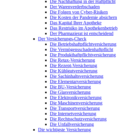
Die Nachhaftung in der Haftpflicht
Der Warenverderbschaden
Die Folgen von Cyber-Risiken
Die Kosten der Pandemie absichern
Das Kapital Ihrer Apotheke
Das Restrisiko im Apothekenbetrieb
Der Pharmazierat ist entscheidend
Der Versicherungs-Check
Die Betriebshaftpflichtversicherung
Die Vermögensschadenhaftpflicht
Die Produkthaftpflichtversicherung
Die Retax-Versicherung
Die Rezept-Versicherung
Die Kühlgutversicherung
Die Sachinhaltsversicherung
Die Elementarversicherung
Die BU-Versicherung
Die Glasversicherung
Die Elektronikversicherung
Die Maschinenversicherung
Die Transportversicherung
Die Internetversicherung
Die Rechtsschutzversicherung
Die Unfallversicherung
Die wichtigste Versicherung