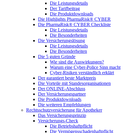
Die Leistungsdetails
Der Tarifbeitrag
Die Produktdownloads
Die Highlights PharmaRisk® CYBER
Die PharmaRisk® CYBER Checkliste
Die Leistungsdetails
Die Besonderheiten
Die Versicherungslösung
Die Leistungsdetails
Die Besonderheiten
Die 5 guten Gründe
Wie sind die Auswirkungen?
Warum eine Cyber-Police Sinn macht
Cyber-Risiken verständlich erklärt
Der garantiert beste Marktpreis
Die Vorteile mit Standesorganisationen
Der ONLINE-Abschluss
Der Versicherungspartner
Die Produktdownloads
Die weiteren Empfehlungen
Rechtsschutzversicherung für Apotheker
Das Versicherungsprinzip
Versicherungs-Check
Die Betriebshaftpflicht
Die Vermögensschadenhaftpflicht