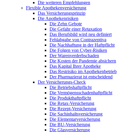
Die weiteren Empfehlungen
Flexible Apothekenversicherung
Das Versicherungsprinzip
Die Apothekenrisiken
Die Zehn Gebote
Die Gefahr einer Retaxation
Das Berufsbild wird neu definiert
Fehlabgabe von Contrazeptiva
Die Nachhaftung in der Haftpflicht
Die Folgen von Cyber-Risiken
Der Warenverderbschaden
Die Kosten der Pandemie absichern
Das Kapital Ihrer Apotheke
Das Restrisiko im Apothekenbetrieb
Der Pharmazierat ist entscheidend
Der Versicherungs-Check
Die Betriebshaftpflicht
Die Vermögensschadenhaftpflicht
Die Produkthaftpflicht
Die Retax-Versicherung
Die Rezept-Versicherung
Die Sachinhaltsversicherung
Die Elementarversicherung
Die BU-Versicherung
Die Glasversicherung