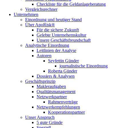
Checkliste für die Geldanlageberatung
Vergleichsrechner
Unternehmen
Einordnung und heutiger Stand
Über ApoRisk®
Für die sichere Zukunft
Gelebte Unternehemskultur
Unsere Geschäftsfreundschaft
Analytische Einordnung
Leitlinien der Analyse
Autoren
Seyfettin Günder
journalistische Einordnung
Roberta Günder
Dossiers & Analysen
Geschäftsprinzip
Makleraufgaben
Qualitätsmanagement
Netzwerkpartner
Rahmenverträge
Netzwerkempfehlungen
Kooperationspartner
Unser Anspruch
5 gute Gründe
Speziell