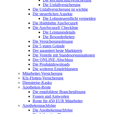
Die Rechtsschutzversicherung
Die Unfallversicherung
Die Unfallversicherung ist wichtig
Die steuerlichen Aspekte
Die Lohnsteuerpflicht vermeiden
Die Highlights ApoSecura®
Die ApoSecura® Checkliste
Die Leistungsdetails
Die Besonderheiten
Die Versicherungslösung
Die 5 guten Gründe
Der garantiert beste Marktpreis
Die Vorteile mit Standesorganisationen
Der ONLINE-Abschluss
Die Produktdownloads
Die weiteren Empfehlungen
Mitarbeiter-Versicherung
Kfz-Flotten-Versicherung
Dienstreise-Kasko
Apotheken-Rente
Die empfohlene Branchenlösung
Fragen und Antworten
Rente für 450 EUR Mitarbeiter
Apothekennachfolge
Die Apothekennachfolge