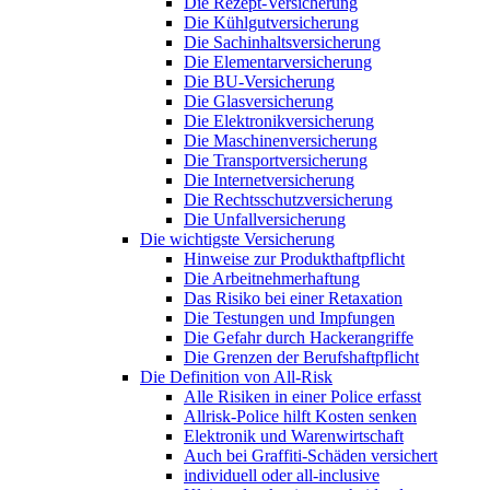
Die Rezept-Versicherung
Die Kühlgutversicherung
Die Sachinhaltsversicherung
Die Elementarversicherung
Die BU-Versicherung
Die Glasversicherung
Die Elektronikversicherung
Die Maschinenversicherung
Die Transportversicherung
Die Internetversicherung
Die Rechtsschutzversicherung
Die Unfallversicherung
Die wichtigste Versicherung
Hinweise zur Produkthaftpflicht
Die Arbeitnehmerhaftung
Das Risiko bei einer Retaxation
Die Testungen und Impfungen
Die Gefahr durch Hackerangriffe
Die Grenzen der Berufshaftpflicht
Die Definition von All-Risk
Alle Risiken in einer Police erfasst
Allrisk-Police hilft Kosten senken
Elektronik und Warenwirtschaft
Auch bei Graffiti-Schäden versichert
individuell oder all-inclusive