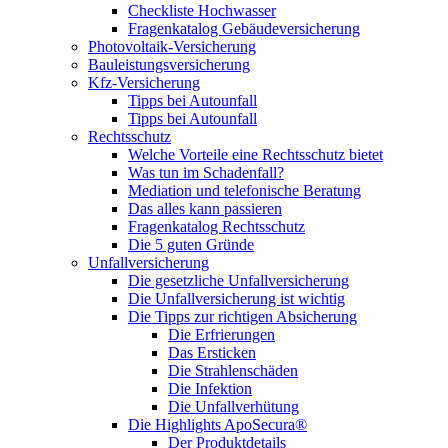
Checkliste Hochwasser
Fragenkatalog Gebäudeversicherung
Photovoltaik-Versicherung
Bauleistungsversicherung
Kfz-Versicherung
Tipps bei Autounfall
Tipps bei Autounfall
Rechtsschutz
Welche Vorteile eine Rechtsschutz bietet
Was tun im Schadenfall?
Mediation und telefonische Beratung
Das alles kann passieren
Fragenkatalog Rechtsschutz
Die 5 guten Gründe
Unfallversicherung
Die gesetzliche Unfallversicherung
Die Unfallversicherung ist wichtig
Die Tipps zur richtigen Absicherung
Die Erfrierungen
Das Ersticken
Die Strahlenschäden
Die Infektion
Die Unfallverhütung
Die Highlights ApoSecura®
Der Produktdetails