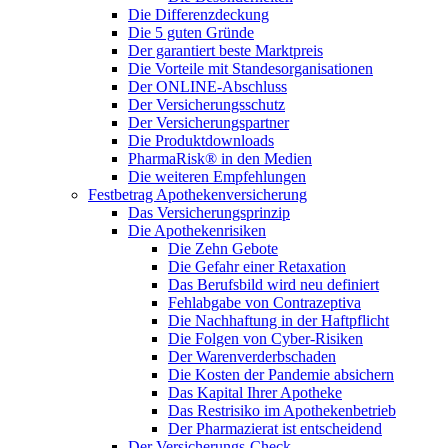
Die Differenzdeckung
Die 5 guten Gründe
Der garantiert beste Marktpreis
Die Vorteile mit Standesorganisationen
Der ONLINE-Abschluss
Der Versicherungsschutz
Der Versicherungspartner
Die Produktdownloads
PharmaRisk® in den Medien
Die weiteren Empfehlungen
Festbetrag Apothekenversicherung
Das Versicherungsprinzip
Die Apothekenrisiken
Die Zehn Gebote
Die Gefahr einer Retaxation
Das Berufsbild wird neu definiert
Fehlabgabe von Contrazeptiva
Die Nachhaftung in der Haftpflicht
Die Folgen von Cyber-Risiken
Der Warenverderbschaden
Die Kosten der Pandemie absichern
Das Kapital Ihrer Apotheke
Das Restrisiko im Apothekenbetrieb
Der Pharmazierat ist entscheidend
Der Versicherungs-Check