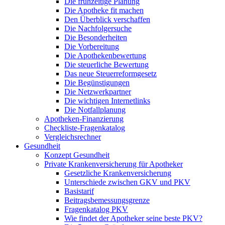
Die frühzeitige Planung
Die Apotheke fit machen
Den Überblick verschaffen
Die Nachfolgersuche
Die Besonderheiten
Die Vorbereitung
Die Apothekenbewertung
Die steuerliche Bewertung
Das neue Steuerreformgesetz
Die Begünstigungen
Die Netzwerkpartner
Die wichtigen Internetlinks
Die Notfallplanung
Apotheken-Finanzierung
Checkliste-Fragenkatalog
Vergleichsrechner
Gesundheit
Konzept Gesundheit
Private Krankenversicherung für Apotheker
Gesetzliche Krankenversicherung
Unterschiede zwischen GKV und PKV
Basistarif
Beitragsbemessungsgrenze
Fragenkatalog PKV
Wie findet der Apotheker seine beste PKV?