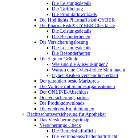
Die Leistungsdetails
Der Tarifbeitrag
Die Produktdownloads
Die Highlights PharmaRisk® CYBER
Die PharmaRisk® CYBER Checkliste
Die Leistungsdetails
Die Besonderheiten
Die Versicherungslösung
Die Leistungsdetails
Die Besonderheiten
Die 5 guten Gründe
Wie sind die Auswirkungen?
Warum eine Cyber-Police Sinn macht
Cyber-Risiken verständlich erklärt
Der garantiert beste Marktpreis
Die Vorteile mit Standesorganisationen
Der ONLINE-Abschluss
Der Versicherungspartner
Die Produktdownloads
Die weiteren Empfehlungen
Rechtsschutzversicherung für Apotheker
Das Versicherungsprinzip
Versicherungs-Check
Die Betriebshaftpflicht
Die Vermögensschadenhaftpflicht