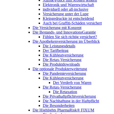
Allrisk-Police hilft Kosten senken
Elektronik und Warenwirtschaft
individuell oder all-inclusive
Versicherung unter der Lupe
Kleingedruckte ist entscheidend
Auch bei Graffiti-Schäden versichert
Die Versicherung mit Konzept
Die Bestands- und InnovationsGarantie
Fühlen Sie sich richtig versichert?
Die Apothekenversicherung im Überblick
Die Leistungsdetails
Der Tarifbeitrag
Die Kühlgutversicherung
Die Retax-Versicherung
Die Produktdownloads
Die optionale Produkterweiterung
Die Pandemieversicherung
Die Kühlgutversicherung
Der Verderb von Waren
Die Retax-Versicherung
Die Retaxation
Die Privathaftpflichtversicherung
Die Nachhaftung in der Haftpflicht
Die Besonderheiten
Die Highlights PharmaRisk® FIXUM