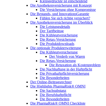
Kleingedruckte ist entscheidend
Die Apothekenversicherung mit Konzept
Die Versicherung ohne Kompromisse
Die Bestands- und InnovationsGarantie
Fühlen Sie sich richtig versichert?
Die Apothekenversicherung im Überblick
Die Leistungsdetails
Der Tarifbeitrag
Die Kühlgutversicherung
Die Retax-Versicherung
Die Produktdownloads
Die optionale Produkterweiterung
Die Kühlgutversicherung
Der Verderb von Waren
Die Retax-Versicherung
Die Retaxation als Kostenproblem
Die Nachhaftung in der Haftpflicht
Die Privathaftpflichtversicherung
Die Besonderheiten
Der Online-Beitragsrechner
Die Highlights PharmaRisk® OMNI
Die Sachsubstanz
Die Berufshaftpflicht
Die Besonderheiten
Die PharmaRisk® OMNI Checkliste