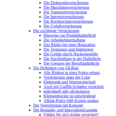
Die Elektronikversicherung
Die Maschinenversicherung
Die Transportversicherung
Die Internetversicherung
Die Rechtsschutzversicherung
Die Unfallversicherung
Die wichtigste Versicherung
Hinweise zur Produkthaftpflicht
Die Arbeitnehmerhaftung
Das Risiko bei einer Retaxation
Die Testungen und Impfungen
Die Gefahr durch Hackerangriffe
Die Nachhaftung in der Haftpflicht
Die Grenzen der Berufshaftpflicht
Die Definition von All-Risk
Alle Risiken in einer Police erfasst
Versicherung unter der Lupe
Elektronik und Warenwirtschaft
Auch bei Graffiti-Schäden versichert
individuell oder all-inclusive
Kleingedruckte ist entscheidend
Allrisk-Police hilft Kosten senken
Die Versicherung mit Konzept
Die Bestands- und InnovationsGarantie
Fühlen Sie sich richtig versichert?