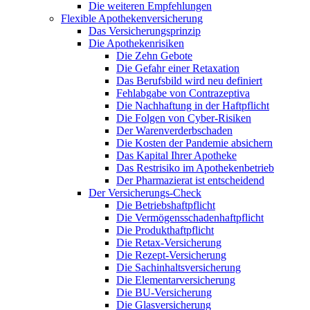
Die weiteren Empfehlungen
Flexible Apothekenversicherung
Das Versicherungsprinzip
Die Apothekenrisiken
Die Zehn Gebote
Die Gefahr einer Retaxation
Das Berufsbild wird neu definiert
Fehlabgabe von Contrazeptiva
Die Nachhaftung in der Haftpflicht
Die Folgen von Cyber-Risiken
Der Warenverderbschaden
Die Kosten der Pandemie absichern
Das Kapital Ihrer Apotheke
Das Restrisiko im Apothekenbetrieb
Der Pharmazierat ist entscheidend
Der Versicherungs-Check
Die Betriebshaftpflicht
Die Vermögensschadenhaftpflicht
Die Produkthaftpflicht
Die Retax-Versicherung
Die Rezept-Versicherung
Die Sachinhaltsversicherung
Die Elementarversicherung
Die BU-Versicherung
Die Glasversicherung