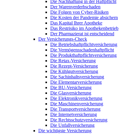
Die Nachhaftung in der Haftpflicht
Der Warenverderbschaden
Die Folgen von Cyber-Risiken
Die Kosten der Pandemie absichern
Das Kapital Ihrer Apotheke
Das Restrisiko im Apothekenbetrieb
Der Pharmazierat ist entscheidend
Der Versicherungs-Check
Die Betriebshaftpflichtversicherung
Die Vermögensschadenhaftpflicht
Die Produkthaftpflichtversicherung
Die Retax-Versicherung
Die Rezept-Versicherung
Die Kühlgutversicherung
Die Sachinhaltsversicherung
Die Elementarversicherung
Die BU-Versicherung
Die Glasversicherung
Die Elektronikversicherung
Die Maschinenversicherung
Die Transportversicherung
Die Internetversicherung
Die Rechtsschutzversicherung
Die Unfallversicherung
Die wichtigste Versicherung