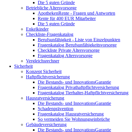
Die 5 guten Gründe
Betriebliche Altersvorsorge
ApothekenRente - Fragen und Antworten
Rente für 400 EUR Mitarbeiter
Die 5 guten Gründe
Enkelkinder
Checkliste-Fragenkatalog
Berufsunfähigkeit - Liste von Einzelpunkten
Fragenkatalog Berufsunfähigkeitsvorsorge
Checkliste Private Altersvorsorge
Fragenkatalog Altersvorsorge
Vergleichsrechner
Sicherheit
Konzept Sicherheit
Haftpflichtversicherung
Die Bestands- und InnovationsGarantie
Fragenkatalog Privathaftpflichtversicherung
Fragenkatalog Tierhalter-Haftpflichtversicherung
Hausratversicherung
Die Bestands- und InnovationsGarantie
Schadenprävention
Fragenkatalog Hausratversicherung
So vermeiden Sie Wohnungseinbrüche
Gebäudeversicherung
Die Bestands- und InnovationsGarantie