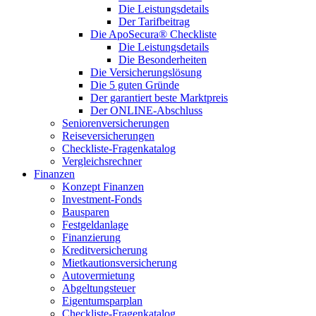
Die Leistungsdetails
Der Tarifbeitrag
Die ApoSecura® Checkliste
Die Leistungsdetails
Die Besonderheiten
Die Versicherungslösung
Die 5 guten Gründe
Der garantiert beste Marktpreis
Der ONLINE-Abschluss
Seniorenversicherungen
Reiseversicherungen
Checkliste-Fragenkatalog
Vergleichsrechner
Finanzen
Konzept Finanzen
Investment-Fonds
Bausparen
Festgeldanlage
Finanzierung
Kreditversicherung
Mietkautionsversicherung
Autovermietung
Abgeltungsteuer
Eigentumsparplan
Checkliste-Fragenkatalog