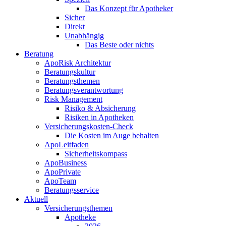
Das Konzept für Apotheker
Sicher
Direkt
Unabhängig
Das Beste oder nichts
Beratung
ApoRisk Architektur
Beratungskultur
Beratungsthemen
Beratungsverantwortung
Risk Management
Risiko & Absicherung
Risiken in Apotheken
Versicherungskosten-Check
Die Kosten im Auge behalten
ApoLeitfaden
Sicherheitskompass
ApoBusiness
ApoPrivate
ApoTeam
Beratungsservice
Aktuell
Versicherungsthemen
Apotheke