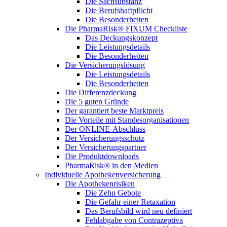
Die Sachsubstanz
Die Berufshaftpflicht
Die Besonderheiten
Die PharmaRisk® FIXUM Checkliste
Das Deckungskonzept
Die Leistungsdetails
Die Besonderheiten
Die Versicherungslösung
Die Leistungsdetails
Die Besonderheiten
Die Differenzdeckung
Die 5 guten Gründe
Der garantiert beste Marktpreis
Die Vorteile mit Standesorganisationen
Der ONLINE-Abschluss
Der Versicherungsschutz
Der Versicherungspartner
Die Produktdownloads
PharmaRisk® in den Medien
Individuelle Apothekenversicherung
Die Apothekenrisiken
Die Zehn Gebote
Die Gefahr einer Retaxation
Das Berufsbild wird neu definiert
Fehlabgabe von Contrazeptiva