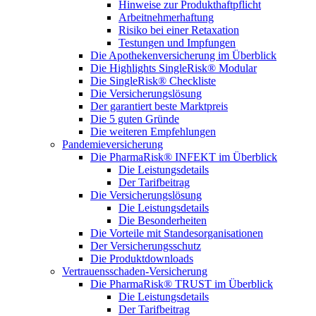
Hinweise zur Produkthaftpflicht
Arbeitnehmerhaftung
Risiko bei einer Retaxation
Testungen und Impfungen
Die Apothekenversicherung im Überblick
Die Highlights SingleRisk® Modular
Die SingleRisk® Checkliste
Die Versicherungslösung
Der garantiert beste Marktpreis
Die 5 guten Gründe
Die weiteren Empfehlungen
Pandemieversicherung
Die PharmaRisk® INFEKT im Überblick
Die Leistungsdetails
Der Tarifbeitrag
Die Versicherungslösung
Die Leistungsdetails
Die Besonderheiten
Die Vorteile mit Standesorganisationen
Der Versicherungsschutz
Die Produktdownloads
Vertrauensschaden-Versicherung
Die PharmaRisk® TRUST im Überblick
Die Leistungsdetails
Der Tarifbeitrag