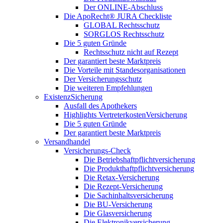
Der ONLINE-Abschluss
Die ApoRecht® JURA Checkliste
GLOBAL Rechtsschutz
SORGLOS Rechtsschutz
Die 5 guten Gründe
Rechtsschutz nicht auf Rezept
Der garantiert beste Marktpreis
Die Vorteile mit Standesorganisationen
Der Versicherungsschutz
Die weiteren Empfehlungen
ExistenzSicherung
Ausfall des Apothekers
Highlights VertreterkostenVersicherung
Die 5 guten Gründe
Der garantiert beste Marktpreis
Versandhandel
Versicherungs-Check
Die Betriebshaftpflichtversicherung
Die Produkthaftpflichtversicherung
Die Retax-Versicherung
Die Rezept-Versicherung
Die Sachinhaltsversicherung
Die BU-Versicherung
Die Glasversicherung
Die Elektronikversicherung